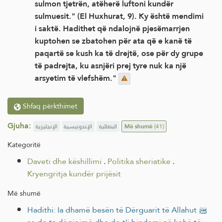
sulmon tjetrën, atëherë luftoni kundër
sulmuesit." (El Huxhurat, 9). Ky është mendimi
i saktë. Hadithet që ndalojnë pjesëmarrjen
kuptohen se zbatohen për ata që e kanë të
paqartë se kush ka të drejtë, ose për dy grupe
të padrejta, ku asnjëri prej tyre nuk ka një
arsyetim të vlefshëm."
Shfaq përkthimet
Gjuha:
الإنجليزية
الإندونيسية
البنغالية
Më shumë
(41)
Kategoritë
Daveti dhe këshillimi
.
Politika sheriatike
.
Kryengritja kundër prijësit
Më shumë
Hadithi: Ia dhamë besën të Dërguarit të Allahut ﷺ