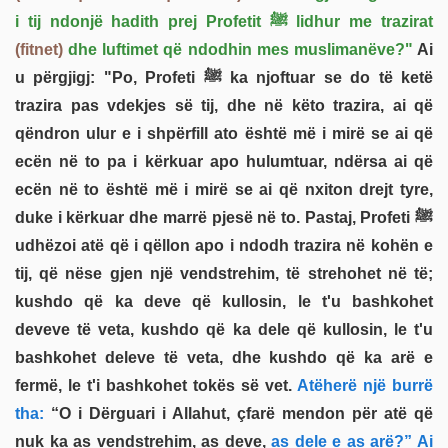
i tij ndonjë hadith prej Profetit ﷺ lidhur me trazirat
(fitnet)
dhe luftimet që ndodhin mes muslimanëve?"
Ai
u përgjigj: "Po, Profeti ﷺ ka njoftuar se do të ketë
trazira pas vdekjes së tij, dhe në këto trazira, ai që
qëndron ulur e i shpërfill ato është më i mirë se ai që
ecën në to pa i kërkuar apo hulumtuar, ndërsa ai që
ecën në to është më i mirë se ai që nxiton drejt tyre,
duke i kërkuar dhe marrë pjesë në to. Pastaj, Profeti ﷺ
udhëzoi atë që i qëllon apo i ndodh trazira në kohën e
tij, që nëse gjen një vendstrehim, të strehohet në të;
kushdo që ka deve që kullosin, le t'u bashkohet
deveve të veta, kushdo që ka dele që kullosin, le t'u
bashkohet deleve të veta, dhe kushdo që ka arë e
fermë, le t'i bashkohet tokës së vet.
Atëherë një burrë
tha:
“O i Dërguari i Allahut, çfarë mendon për atë që
nuk ka as vendstrehim, as deve,
as dele e as arë?” Ai