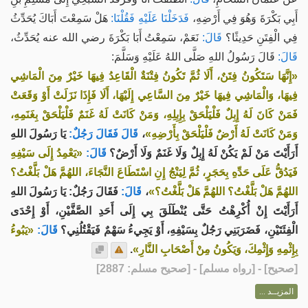
أَبِي بَكْرَةَ وَهُوَ فِي أَرْضِهِ،
فَدَخَلْنَا عَلَيْهِ فَقُلْنَا:
هَلْ سَمِعْتَ أَبَاكَ يُحَدِّثُ
فِي الْفِتَنِ حَدِيثًا؟
قَالَ:
نَعَمْ، سَمِعْتُ أَبَا بَكْرَةَ رضي الله عنه يُحَدِّثُ،
قَالَ:
قَالَ رَسُولُ اللهِ صَلَّى اللهُ عَلَيْهِ وَسَلَّمَ:
«إِنَّهَا سَتَكُونُ فِتَنٌ، أَلَا ثُمَّ تَكُونُ فِتْنَةٌ الْقَاعِدُ فِيهَا خَيْرٌ مِنَ الْمَاشِي
فِيهَا، وَالْمَاشِي فِيهَا خَيْرٌ مِنَ السَّاعِي إِلَيْهَا، أَلَا فَإِذَا نَزَلَتْ أَوْ وَقَعَتْ
فَمَنْ كَانَ لَهُ إِبِلٌ فَلْيَلْحَقْ بِإِبِلِهِ، وَمَنْ كَانَتْ لَهُ غَنَمٌ فَلْيَلْحَقْ بِغَنَمِهِ،
يَا رَسُولَ اللهِ
قَالَ فَقَالَ رَجُلٌ:
،
وَمَنْ كَانَتْ لَهُ أَرْضٌ فَلْيَلْحَقْ بِأَرْضِهِ»
أَرَأَيْتَ مَنْ لَمْ يَكُنْ لَهُ إِبِلٌ وَلَا غَنَمٌ وَلَا أَرْضٌ؟
قَالَ:
«يَعْمِدُ إِلَى سَيْفِهِ
فَيَدُقُّ عَلَى حَدِّهِ بِحَجَرٍ، ثُمَّ لِيَنْجُ إِنِ اسْتَطَاعَ النَّجَاءَ، اللهُمَّ هَلْ بَلَّغْتُ؟
فَقَالَ رَجُلٌ: يَا رَسُولَ اللهِ
قَالَ:
،
اللهُمَّ هَلْ بَلَّغْتُ؟ اللهُمَّ هَلْ بَلَّغْتُ؟»
أَرَأَيْتَ إِنْ أُكْرِهْتُ حَتَّى يُنْطَلَقَ بِي إِلَى أَحَدِ الصَّفَّيْنِ، أَوْ إِحْدَى
الْفِئَتَيْنِ، فَضَرَبَنِي رَجُلٌ بِسَيْفِهِ، أَوْ يَجِيءُ سَهْمٌ فَيَقْتُلُنِي؟
قَالَ:
«يَبُوءُ
.
بِإِثْمِهِ وَإِثْمِكَ، وَيَكُونُ مِنْ أَصْحَابِ النَّارِ»
] - [رواه مسلم] - [صحيح مسلم: 2887]
صحيح
[
المزيــد ...