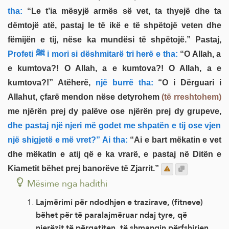
tha:
“Le t’ia mësyjë armës së vet, ta thyejë dhe ta
dëmtojë atë, pastaj le të ikë e të shpëtojë veten dhe
fëmijën e tij, nëse ka mundësi të shpëtojë.” Pastaj,
Profeti ﷺ i mori si dëshmitarë tri herë e tha:
“O Allah, a
e kumtova?! O Allah, a e kumtova?! O Allah, a e
kumtova?!” Atëherë,
një burrë tha:
“O i Dërguari i
Allahut, çfarë mendon nëse detyrohem
(të rreshtohem)
me njërën prej dy palëve ose njërën prej dy grupeve,
dhe pastaj një njeri më godet me shpatën e tij ose vjen
një shigjetë e më vret?” Ai tha:
“Ai e bart mëkatin e vet
dhe mëkatin e atij që e ka vrarë, e pastaj në Ditën e
Kiametit bëhet prej banorëve të Zjarrit.”
Mësime nga hadithi
Lajmërimi për ndodhjen e trazirave, (fitneve)
bëhet për të paralajmëruar ndaj tyre, që
njerëzit të përgatiten, të shmangin përfshirjen