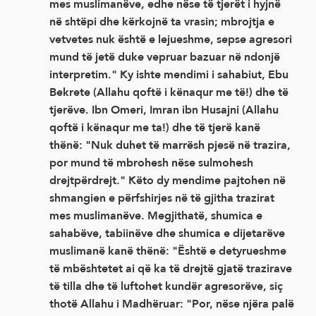
mes muslimanëve, edhe nëse të tjerët i hyjnë
në shtëpi dhe kërkojnë ta vrasin; mbrojtja e
vetvetes nuk është e lejueshme, sepse agresori
mund të jetë duke vepruar bazuar në ndonjë
interpretim." Ky ishte mendimi i sahabiut, Ebu
Bekrete (Allahu qoftë i kënaqur me të!) dhe të
tjerëve. Ibn Omeri, Imran ibn Husajni (Allahu
qoftë i kënaqur me ta!) dhe të tjerë kanë
thënë: "Nuk duhet të marrësh pjesë në trazira,
por mund të mbrohesh nëse sulmohesh
drejtpërdrejt." Këto dy mendime pajtohen në
shmangien e përfshirjes në të gjitha trazirat
mes muslimanëve. Megjithatë, shumica e
sahabëve, tabiinëve dhe shumica e dijetarëve
muslimanë kanë thënë: "Është e detyrueshme
të mbështetet ai që ka të drejtë gjatë trazirave
të tilla dhe të luftohet kundër agresorëve, siç
thotë Allahu i Madhëruar: "Por, nëse njëra palë