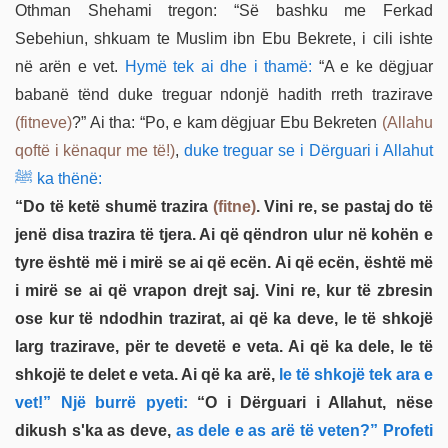
Othman Shehami tregon: “Së bashku me Ferkad
Sebehiun, shkuam te Muslim ibn Ebu Bekrete, i cili ishte
në arën e vet.
Hymë tek ai dhe i thamë:
“A e ke dëgjuar
babanë tënd duke treguar ndonjë hadith rreth trazirave
(fitneve)
?” Ai tha: “Po, e kam dëgjuar Ebu Bekreten
(Allahu
qoftë i kënaqur me të!)
,
duke treguar se i Dërguari i Allahut
ﷺ ka thënë:
“Do të ketë shumë trazira
(fitne)
. Vini re, se pastaj do të
jenë disa trazira të tjera. Ai që qëndron ulur në kohën e
tyre është më i mirë se ai që ecën. Ai që ecën, është më
i mirë se ai që vrapon drejt saj. Vini re, kur të zbresin
ose kur të ndodhin trazirat, ai që ka deve, le të shkojë
larg trazirave, për te devetë e veta. Ai që ka dele, le të
shkojë te delet e veta. Ai që ka arë,
le të shkojë tek ara e
vet!” Një burrë pyeti:
“O i Dërguari i Allahut, nëse
dikush s'ka as deve,
as dele e as arë të veten?” Profeti