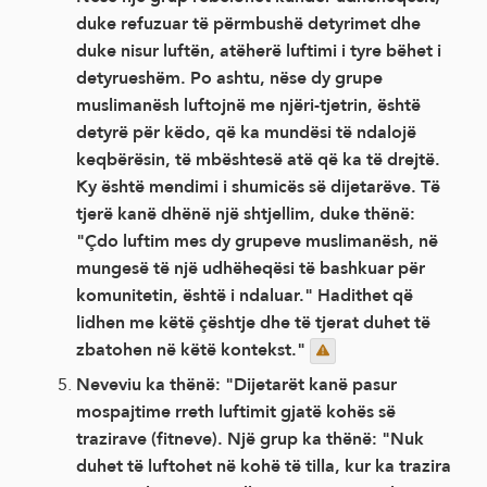
duke refuzuar të përmbushë detyrimet dhe
duke nisur luftën, atëherë luftimi i tyre bëhet i
detyrueshëm. Po ashtu, nëse dy grupe
muslimanësh luftojnë me njëri-tjetrin, është
detyrë për këdo, që ka mundësi të ndalojë
keqbërësin, të mbështesë atë që ka të drejtë.
Ky është mendimi i shumicës së dijetarëve. Të
tjerë kanë dhënë një shtjellim, duke thënë:
"Çdo luftim mes dy grupeve muslimanësh, në
mungesë të një udhëheqësi të bashkuar për
komunitetin, është i ndaluar." Hadithet që
lidhen me këtë çështje dhe të tjerat duhet të
zbatohen në këtë kontekst."
Neveviu ka thënë: "Dijetarët kanë pasur
mospajtime rreth luftimit gjatë kohës së
trazirave (fitneve). Një grup ka thënë: "Nuk
duhet të luftohet në kohë të tilla, kur ka trazira