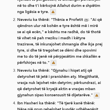
në to dhe t'i kërkojnë Allahut durim e shpëtim
nga ligësia e tyre.
Neveviu ka thënë: "Thënia e Profetit ﷺ: "Ai që
qëndron ulur në kohën e tyre është më i mirë
se ai që ecën," e kështu me radhë, do të thotë
të vihet në pah rreziku i madh i këtyre
trazirave, të inkurajohet shmangia dhe ikja prej
tyre, si dhe të tregohet se dëmi dhe spovimi
me to do të jenë në përpjesëtim me shkallën e
përfshirjes në to."
Neveviu ka thënë: "Gjynahu i hiqet atij që
detyrohet të jetë i pranishëm aty. Megjithatë,
vrasja nuk lejohet nën detyrim; përkundrazi, ai
që detyrohet të kryejë aktin e vrasjes mban
gjynahun sipas konsensusit të dijetarëve."
Ibn Haxheri ka thënë: "Të tjerë kanë thënë:
Nëse një grup rebelohet kundër udhëheqësit,