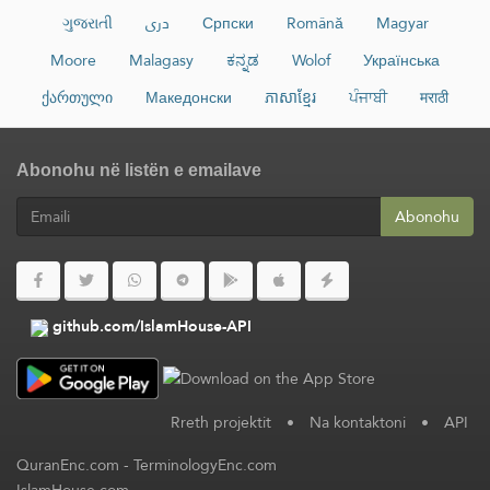
ગુજરાતી
دری
Српски
Română
Magyar
Moore
Malagasy
ಕನ್ನಡ
Wolof
Українська
ქართული
Македонски
ភាសាខ្មែរ
ਪੰਜਾਬੀ
मराठी
Abonohu në listën e emailave
Abonohu
github.com/IslamHouse-API
Rreth projektit
•
Na kontaktoni
•
API
QuranEnc.com
-
TerminologyEnc.com