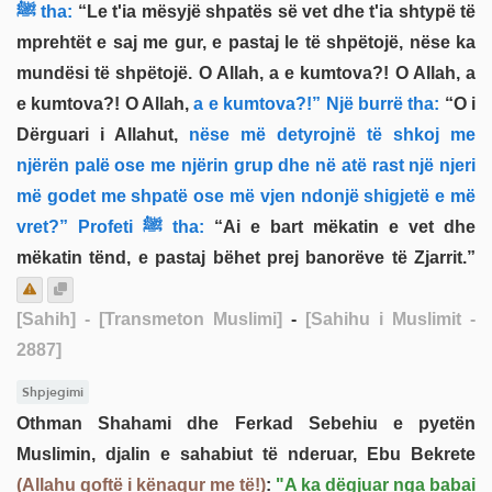
ﷺ tha:
“Le t'ia mësyjë shpatës së vet dhe t'ia shtypë të
mprehtët e saj me gur, e pastaj le të shpëtojë, nëse ka
mundësi të shpëtojë. O Allah, a e kumtova?! O Allah, a
e kumtova?! O Allah,
a e kumtova?!” Një burrë tha:
“O i
Dërguari i Allahut,
nëse më detyrojnë të shkoj me
njërën palë ose me njërin grup dhe në atë rast një njeri
më godet me shpatë ose më vjen ndonjë shigjetë e më
vret?” Profeti ﷺ tha:
“Ai e bart mëkatin e vet dhe
mëkatin tënd, e pastaj bëhet prej banorëve të Zjarrit.”
[Sahih]
- [Transmeton Muslimi]
-
[Sahihu i Muslimit -
2887]
Shpjegimi
Othman Shahami dhe Ferkad Sebehiu e pyetën
Muslimin, djalin e sahabiut të nderuar, Ebu Bekrete
(Allahu qoftë i kënaqur me të!)
:
"A ka dëgjuar nga babai