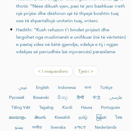
thotë: “Nëse dikush vjen, pasi të jeni bashkuar rreth
një prijësi dhe dëshiron që të thyejë boshtin tuaj
ose të shpartallojë unitetin tuaj, vriteni.
Hadithi: “Kush refuzon t'i bindet prijësit dhe
largohet nga muslimanët e unifikuar (në të vërtetën)
e pastaj vdes në këtë gjendje, vdekja e tij i ngjan
vdekjes së periudhës (së injorancës) paraislame
< I mëparshmi
Tjetri >
عربي
English
Indonesia
বাংলা
Türkçe
Русский
Bosanski
සිංහල
हिन्दी
中文
فارسی
Tiếng Việt
Tagalog
Kurdî
Hausa
Português
മലയാളം
తెలుగు
Kiswahili
தமிழ்
မြန်မာ
ไทย
پښتو
অসমীয়া
Svenska
አማርኛ
Nederlands