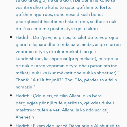
se do ta dëgjojmë dhe do t'i bindemi në kohë të
vështira dhe në kohë të qeta, qofshim të fortë,
qofshim ngurrues, edhe nëse dikush bëhet
padrejtësisht hisetar në hakun tonë, si dhe se nuk
do t'ua cenojmë postin atyre që u takon.
Hadithi: Do t'ju vijnë prijës, të cilët do të veprojnë
gjëra të lejuara dhe të ndaluara, andaj, ai që e urren
veprimin e tyre, i ka ikur mëkatit, ai që i
kundërshton, ka shpëtuar (prej mëkatit), mirëpo ai
që nuk e urren veprimin e tyre dhe i pason ata (në
mëkat), nuk i ka ikur mëkatit dhe nuk ka shpëtuar).”
Thanë: "A t'i luftojmë?" Tha: “Jo, përderisa e falin
namazin."
Hadithi: Çdo njeri, të cilin Allahu e ka bërë
përgjegjës për një tufë njerëzish, që vdes duke i
mashtruar tufën e vet, Allahu ia ka ndaluar atij
Xhenetin
Hadithi: E kam dëgjuar të Dërguarin e Allahut ﷺ të