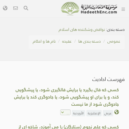
دسته بندی:
نواقض وشکننده های اسلام
عمومی
دسته بندی ها
عقیده
نام ها و احکام
فهرست احادیث
كسى كه فال بگيرد يا برايش فالگيرى شود، يا پيشگويی
کند، و يا برای او پيشگويی شود، يا جادوگرى كند يا برايش
جادوگرى شود از ما نيست
عربي
الإنجليزية
الأوردية
کسی که علم نجوم (ستارگان) را می آموزد، شاخه ای از