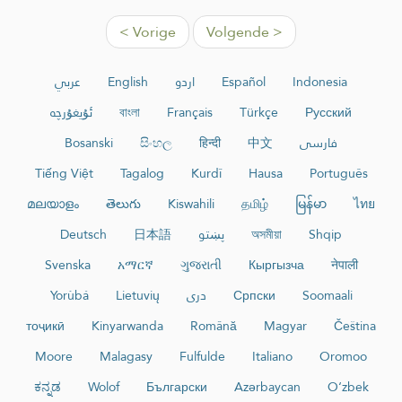
< Vorige
Volgende >
عربي
English
اردو
Español
Indonesia
ئۇيغۇرچە
বাংলা
Français
Türkçe
Русский
Bosanski
සිංහල
हिन्दी
中文
فارسی
Tiếng Việt
Tagalog
Kurdî
Hausa
Português
മലയാളം
తెలుగు
Kiswahili
தமிழ்
မြန်မာ
ไทย
Deutsch
日本語
پښتو
অসমীয়া
Shqip
Svenska
አማርኛ
ગુજરાતી
Кыргызча
नेपाली
Yorùbá
Lietuvių
دری
Српски
Soomaali
тоҷикӣ
Kinyarwanda
Română
Magyar
Čeština
Moore
Malagasy
Fulfulde
Italiano
Oromoo
ಕನ್ನಡ
Wolof
Български
Azərbaycan
O‘zbek