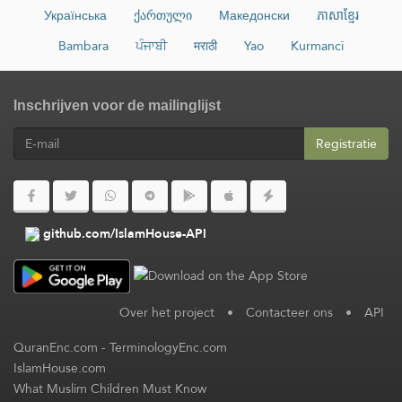
Українська
ქართული
Македонски
ភាសាខ្មែរ
Bambara
ਪੰਜਾਬੀ
मराठी
Yao
Kurmancî
Inschrijven voor de mailinglijst
Registratie
github.com/IslamHouse-API
Over het project
•
Contacteer ons
•
API
QuranEnc.com
-
TerminologyEnc.com
IslamHouse.com
What Muslim Children Must Know