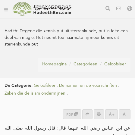
Hadith:
Degene die kennis put uit sterrenkunde, put in feite een
deel van magie. Het neemt toe naarmate hij meer kennis uit
sterrenkunde put
Homepagina
Categorieën
Geloofsleer
De Categorie:
Geloofsleer
.
De namen en de voorschriften
.
Zaken die de islam ondermijnen
.
PDF
+
-
عن ابن عباس رضي الله عنهما قال: قال رسول الله صلى الله