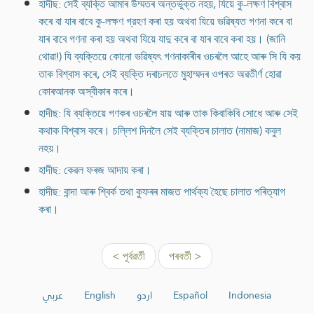
হাদীছ: সেই ব্যক্তি আমাৰ উম্মতৰ অন্তর্ভুক্ত নহয়, যিয়ে কু-লক্ষণ বিশ্বাস
কৰে বা যাৰ বাবে কু-লক্ষণ গ্রহণ কৰা হয় অথবা যিয়ে ভৱিষ্যত গণনা কৰে বা
যাৰ বাবে গণনা কৰা হয় অথবা যিয়ে যাদু কৰে বা যাৰ বাবে কৰা হয়। (জানি
থোৱা!) যি ব্যক্তিয়ে কোনো ভৱিষ্যৎ গণনাকাৰীৰ ওচৰলৈ আহে আৰু সি যি কয়
তাক বিশ্বাস কৰে, সেই ব্যক্তি দৰাচলতে মুহাম্মদৰ ওপৰত অৱতীর্ণ হোৱা
কোৰআনক অস্বীকাৰ কৰে।
হাদীছ: যি ব্যক্তিয়ে গণকৰ ওচৰলৈ যায় আৰু তাক কিবাকিবি সোধে আৰু সেই
কথাক বিশ্বাস কৰে। চল্লিশ দিনলৈ সেই ব্যক্তিৰ চালাত (নামাজ) কবুল
নহয়।
হাদীছ: কেৱল ফৰজ আদায় কৰা।
হাদীছ: বান্দা আৰু শ্বিৰ্ক তথা কুফৰৰ মাজত পাৰ্থক্য হৈছে চালাত পৰিত্যাগ
কৰা।
< পূৰ্বৱৰ্তী
পৰবৰ্তী >
عربي
English
اردو
Español
Indonesia