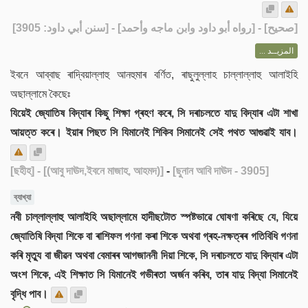
] - [رواه أبو داود وابن ماجه وأحمد] - [سنن أبي داود: 3905]
صحيح
[
المزيــد ...
ইবনে আব্বাছ ৰাদ্বিয়াল্লাহু আনহুমাৰ বৰ্ণিত, ৰাছুলুল্লাহ চাল্লাল্লাহু আলাইহি
অছাল্লামে কৈছেঃ
যিয়েই জ্যোতিষ বিদ্যাৰ কিছু শিক্ষা গ্ৰহণ কৰে, সি দৰাচলতে যাদু বিদ্যাৰ এটা শাখা
আয়ত্ত কৰে। ইয়াৰ পিছত সি যিমানেই শিকিব সিমানেই সেই পথত আগুৱাই যাব।
[ছহীহ]
- [(আবু দাঊদ,ইবনে মাজাহ, আহমদ)]
-
[ছুনান আবি দাঊদ - 3905]
ব্যাখ্যা
নবী চাল্লাল্লাহু আলাইহি অছাল্লামে হাদীছটোত স্পষ্টভাৱে ঘোষণা কৰিছে যে, যিয়ে
জ্যোতিষি বিদ্যা শিকে বা ৰাশিফল গণনা কৰা শিকে অথবা গ্ৰহ-নক্ষত্ৰৰ গতিবিধি গণনা
কৰি মৃত্যু বা জীৱন অথবা বেমাৰৰ আগজাননী দিয়া শিকে, সি দৰাচলতে যাদু বিদ্যাৰ এটা
অংশ শিকে, এই শিক্ষাত সি যিমানেই গভীৰতা অৰ্জন কৰিব, তাৰ যাদু বিদ্যা সিমানেই
বৃদ্ধি পাব।