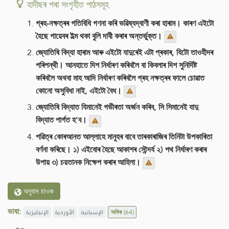
হাদীছৰ পৰা সংগৃহীত পাঠসমূহ
গ্ৰহ-নক্ষত্ৰৰ গতিবিধি গণনা কৰি ভৱিষ্যদ্বাণী কৰা হাৰাম। কাৰণ এইটো
হৈছে গায়েবৰ ইল্ম থকা বুলি দাবী কৰাৰ অন্তৰ্ভুক্ত।
জ্যোতিষি বিদ্যা হাৰাম আৰু এইটো যাদুৰেই এটা প্ৰকাৰ, যিটো তাওহীদৰ
পৰিপন্থী। আনহাতে দিশ নিৰ্ধাৰণ কৰিবলৈ বা কিবলাৰ দিশ সুনিৰ্দিষ্ট
কৰিবলৈ অথবা মাহ আদি নিৰ্ধাৰণ কৰিবলৈ গ্ৰহ নক্ষত্ৰৰ ফালে চোৱাত
কোনো অসুবিধা নাই, এইটো বৈধ।
জ্যোতিষি বিদ্যাত যিমানেই গভীৰতা অৰ্জন কৰিব, সি সিমানেই যাদু
বিদ্যাত পাৰ্গত হ'ব।
পৱিত্ৰ কোৰআনত আল্লাহে মানুহৰ বাবে তাৰকাৰাজিৰ তিনিটা উপকাৰিতা
বৰ্ণনা কৰিছে। ১) এইবোৰ হৈছে আকাশৰ সৌন্দৰ্য ২) পথ নিৰ্ধাৰণ কৰাৰ
উপায় ৩) চয়তানক নিক্ষেপ কৰাৰ আহিলা।
অনুবাদ চাওক
ভাষা:
الإنجليزية
الأوردية
الإسبانية
অধিক
(64)