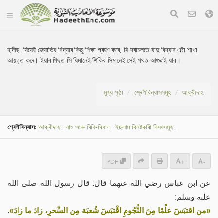
হাদীছ:
যিয়েই জ্যোতিষ বিদ্যাৰ কিছু শিক্ষা গ্ৰহণ কৰে, সি দৰাচলতে যাদু বিদ্যাৰ এটা শাখা
আয়ত্ত কৰে। ইয়াৰ পিছত সি যিমানেই শিকিব সিমানেই সেই পথত আগুৱাই যাব।
মুখ্য পৃষ্ঠা
শ্ৰেণীবিন্যাসসমূহ
আক্বীদাহ
শ্ৰেণীবিন্যাস:
আক্বীদাহ
.
নাম আৰু বিধি-বিধান
.
ইছলাম বিনষ্টকাৰী বিষয়সমূহ
.
PDF
+
-
عن ابن عباس رضي الله عنهما قال: قال رسول الله صلى الله
عليه وسلم:
.
«من اقتبَسَ علْمًا مِنَ النُّجُومِ اقْتبَسَ شُعبَة مِن السِّحرِ، زادَ ما زادَ»