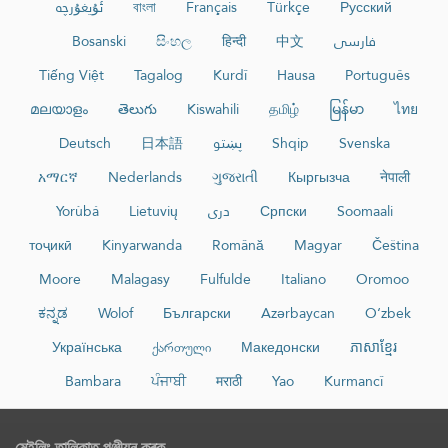
ئۇيغۇرچە
বাংলা
Français
Türkçe
Русский
Bosanski
සිංහල
हिन्दी
中文
فارسی
Tiếng Việt
Tagalog
Kurdî
Hausa
Português
മലയാളം
తెలుగు
Kiswahili
தமிழ்
မြန်မာ
ไทย
Deutsch
日本語
پښتو
Shqip
Svenska
አማርኛ
Nederlands
ગુજરાતી
Кыргызча
नेपाली
Yorùbá
Lietuvių
دری
Српски
Soomaali
тоҷикӣ
Kinyarwanda
Română
Magyar
Čeština
Moore
Malagasy
Fulfulde
Italiano
Oromoo
ಕನ್ನಡ
Wolof
Български
Azərbaycan
O‘zbek
Українська
ქართული
Македонски
ភាសាខ្មែរ
Bambara
ਪੰਜਾਬੀ
मराठी
Yao
Kurmancî
মেইলিং তালিকাত পঞ্জীয়ন কৰক