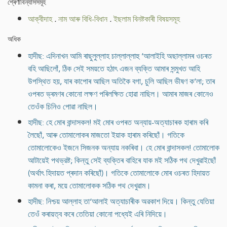
শ্ৰেণীবিন্যাসসমূহ
আক্বীদাহ
.
নাম আৰু বিধি-বিধান
.
ইছলাম বিনষ্টকাৰী বিষয়সমূহ
অধিক
হাদীছ: এদিনাখন আমি ৰাছুলুল্লাহ চাল্লাল্লাহু ‘আলাইহি অছাল্লামৰ ওচৰত
বহি আছিলোঁ, ঠিক সেই সময়তে হঠাৎ এজন ব্যক্তি আমাৰ সন্মুখত আহি
উপস্থিত হয়, যাৰ কাপোৰ আছিল অতিকৈ বগা, চুলি আছিল ভীষণ ক’লা; তাৰ
ওপৰত ভ্ৰমণৰ কোনো লক্ষণ পৰিলক্ষিত হোৱা নাছিল। আমাৰ মাজৰ কোনেও
তেওঁক চিনিও পোৱা নাছিল।
হাদীছ: হে মোৰ বান্দাসকল! মই মোৰ ওপৰত অন্যায়-অত্যাচাৰক হাৰাম কৰি
লৈছোঁ, আৰু তোমালোকৰ মাজতো ইয়াক হাৰাম কৰিছোঁ। গতিকে
তোমালোকেও ইজনে সিজনক অন্যায় নকৰিবা। হে মোৰ বান্দাসকল! তোমালোক
আটায়েই পথভ্রষ্ট; কিন্তু সেই ব্যক্তিৰ বাহিৰে যাক মই সঠিক পথ দেখুৱাইছোঁ
(অৰ্থাৎ হিদায়ত প্ৰদান কৰিছোঁ)। গতিকে তোমালোকে মোৰ ওচৰত হিদায়ত
কামনা কৰা, ময়ে তোমালোকক সঠিক পথ দেখুৱাম।
হাদীছ: নিশ্চয় আল্লাহ তা‘আলাই অত্যাচাৰীক অৱকাশ দিয়ে। কিন্তু যেতিয়া
তেওঁ কৰায়ত্ব কৰে তেতিয়া কোনো পধ্যেই এৰি নিদিয়ে।