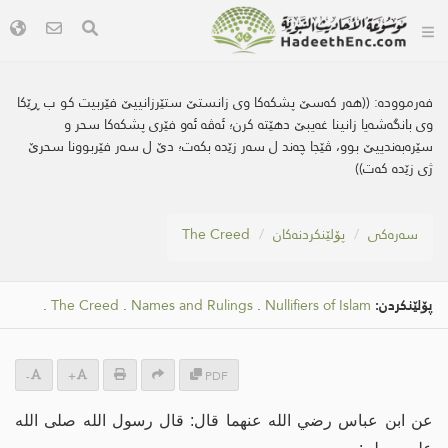
فەرموودە:
((هه‌ر كه‌سێ پشكه‌كا وی زانستێ ستێرزانییێ فێربیت كو ب ڕێكا
وی بانگه‌شه‌یا زانینا غه‌یبێ دهێته‌ كرن؛ ئه‌ڤه‌ ئه‌و فێری پشكه‌كا سحر و
سێره‌به‌ندییێ بوو، ڤێجا چه‌ند ل سه‌ر زێده‌ بكه‌ت؛ دێ ل سه‌ر فێربوونا سحرێ
ژی زێده‌ كه‌ت))
سه‌ره‌كی
پۆلێنکردنەکان
The Creed
پۆلێنکردن:
Nullifiers of Islam
.
Names and Rulings
.
The Creed
.
-
+
PDF
عن ابن عباس رضي الله عنهما قال: قال رسول الله صلى الله