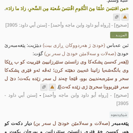
عليه وسلم:
«من اقتبَسَ علْمًا مِنَ النُّجُومِ اقْتبَسَ شُعبَة مِن السِّحرِ، زادَ ما زادَ»
.
[
صحيح
] - [رواه أبو داود وابن ماجه وأحمد] - [سنن أبي داود: 3905]
المزيــد ...
ئبن عه‌باس
(خودێ ژ هه‌ردووكان ڕازی بیت)
دبێژیت: پێغه‌مبه‌رێ
خودێ
(صه‌لات و سه‌لامێن خودێ ل سه‌ر بن)
گۆت:
((هه‌ر كه‌سێ پشكه‌كا وی زانستێ ستێرزانییێ فێربیت كو ب ڕێكا
وی بانگه‌شه‌یا زانینا غه‌یبێ دهێته‌ كرن؛ ئه‌ڤه‌ ئه‌و فێری پشكه‌كا
سحر و سێره‌به‌ندییێ بوو، ڤێجا چه‌ند ل سه‌ر زێده‌ بكه‌ت؛ دێ ل
سه‌ر فێربوونا سحرێ ژی زێده‌ كه‌ت)
).
[صحيح]
- [رواه أبو داود وابن ماجه وأحمد]
-
[سنن أبي داود -
3905]
شیکردنەوە
پێغه‌مبه‌ر
(صه‌لات و سه‌لامێن خودێ ل سه‌ر بن)
دیار دكه‌ت كو
هه‌ر كه‌سێ خۆ فێری زانستێ ستێرزانین و بورجان بكه‌ت و