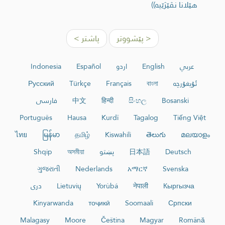
هێلانا نڤێژێیه‌))
< پێشووتر
پاشتر >
عربي
English
اردو
Español
Indonesia
ئۇيغۇرچە
বাংলা
Français
Türkçe
Русский
Bosanski
සිංහල
हिन्दी
中文
فارسی
Português
Hausa
Kurdî
Tagalog
Tiếng Việt
ไทย
မြန်မာ
தமிழ்
Kiswahili
తెలుగు
മലയാളം
Deutsch
日本語
پښتو
অসমীয়া
Shqip
ગુજરાતી
Nederlands
አማርኛ
Svenska
Кыргызча
नेपाली
Yorùbá
Lietuvių
دری
Kinyarwanda
тоҷикӣ
Soomaali
Српски
Malagasy
Moore
Čeština
Magyar
Română