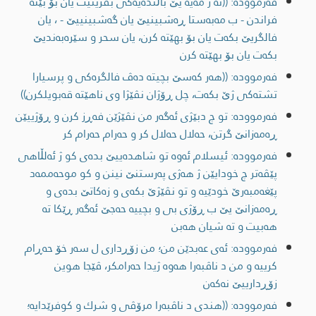
فەرموودە: ((نه‌ ژ مه‌یه‌ یێ باڵنده‌يه‌كى بفرينيت يان بۆ بێته‌
فراندن - ب مه‌به‌ستا ڕه‌شبينيێ يان گه‌شبينييێ - ، یان
فالگریێ بکه‌ت یان بۆ بهێته‌ کرن، یان سحر و سێره‌به‌ندیێ
بکه‌ت یان بۆ بهێته‌ کرن
فەرموودە: ((هه‌ر كه‌سێ بچیتە ده‌ڤ فالگره‌كی و پرسیارا
تشته‌كی ژێ بكه‌ت، چل ڕۆژان نڤێژا وی ناهێته‌ قه‌بویلكرن))
فەرموودە: تو چ دبێژی ئەگەر من نڤێژێن فەڕز کرن و ڕۆژییێن
ڕەمەزانێ گرتن، حەلال حەلال کر و حەرام حەرام کر
فەرموودە: ئیسلام ئه‌وه‌ تو شاهده‌ییێ بده‌ی كو ژ ئه‌لڵاهی
پێڤه‌تر چ خودایێن ژ هه‌ژی په‌رستنێ نینن و كو موحه‌ممه‌د
پێغه‌مبه‌رێ خودێیه‌ و تو نڤێژێ بكه‌ی و زه‌كاتێ بده‌ی و
ڕه‌مه‌زانێ یێ ب ڕۆژی بی و بچییه‌ حه‌جێ ئه‌گه‌ر ڕێكا ته‌
هه‌بیت و ته‌ شیان هه‌بن
فەرموودە: ئه‌ی عه‌بدێن من؛ من زۆڕداری ل سه‌ر خۆ حه‌ڕام
كرییه‌ و من د ناڤبه‌را هه‌وه‌ ژیدا حه‌رامكر، ڤێجا هوین
زۆڕدارییێ نه‌كه‌ن
فەرموودە: ((هندى د ناڤبه‌را مرۆڤى و شرك و كوفرێدايە؛