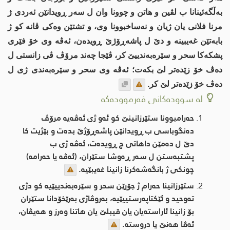
به‌ڵگه‌ئینانا ب لڤین و هاتن و چوونا وان ل سه‌ر ڕویدانێن ئه‌ردی ژ
مرنا فلانی یان ژیان و نه‌ساخبوونا وی، و تشتێن وه‌كی ڤانه‌ كو ژ
بابه‌تێن غه‌یبینه‌ و دێ ل پاشه‌ڕۆژێ ڕویده‌ن، ئه‌ڤه‌ وی خۆ فێری
پشكه‌كا سحر و سێره‌به‌ندییێ كر، ڤێجا چه‌ند مرۆڤ ڤی زانستی ل
ده‌ڤ خۆ زێده‌تر لێ بكه‌ت؛ ئه‌ڤه‌ وی سحر و سێره‌به‌ندی ژی ل
ده‌ڤ خۆ زێده‌تر لێ كر.
لە سوودەکانی فەرموودەکە
حه‌رامبوونا ستێرزانینێ كو ئه‌و ژی ئه‌ڤه‌یه‌ مرۆڤ
ده‌نگوباسی ب ڕویدانێن پاشه‌ڕۆژێ بده‌ت و بێژیت كا
دێ ل ده‌مێن داهاتی چ ڕویده‌ت، ئه‌ڤه‌ ژی ب
پشتبه‌ستن ل سه‌ر ڕه‌وشا ستێران، (ئه‌ڤه‌ یا حه‌رامه‌)
چونكی ژ بانگه‌شه‌كرنا زانینا غه‌یبێیه‌.
ستێرزانینا حه‌رام ژ جۆرێن سحر و سێره‌به‌ندییێیه‌ كو دژی
ته‌وحید و ئێكتاپه‌رستییێیه‌، به‌روڤاژی به‌رێخۆدانا ستێران
بۆ زانینا ئاراسته‌یان یان قیبلێ یان هاتنا وه‌رز و هه‌یڤان،
ئه‌ڤا هه‌نێ یا دروسته‌.