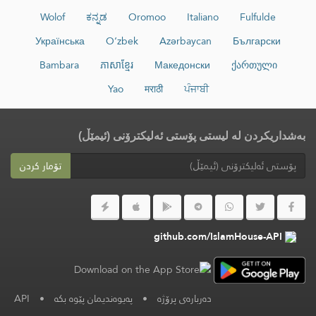
Wolof
ಕನ್ನಡ
Oromoo
Italiano
Fulfulde
Українська
O‘zbek
Azərbaycan
Български
Bambara
ភាសាខ្មែរ
Македонски
ქართული
Yao
मराठी
ਪੰਜਾਬੀ
بەشداریکردن لە لیستی پۆستی ئەلیکترۆنی (ئیمێڵ)
تۆمار کردن
github.com/IslamHouse-API
دەربارەی پرۆژە
•
پەیوەندیمان پێوە بکە
•
API