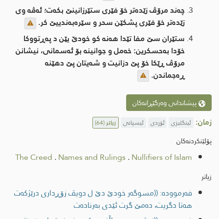
چه‌ند مرۆڤ زێده‌تر خۆ فێری ستێرزانینێ بكه‌ت؛ ئه‌ڤه‌ وی
زێده‌تر خۆ فێری پشكێن سحر و سێره‌به‌ندییێ كر.
ستێران سێ مفا تێدا هه‌نه‌ كو خودێ یێن د په‌ڕتووكا
خۆدا به‌حسكرین: خه‌مل و جوانینه‌ بۆ ئه‌سمانی، نیشانن
مرۆڤ ڕێكا خۆ پێ دزانیت و شه‌یتان پێ دهێنه‌
ڕه‌جماندن.
پیشاندانی وەرگێڕانەکان
زمان:
ئینگلیزی
ئۆردی
ئیسپانی
زیاتر
(64)
پۆلێنکردنەکان
The Creed
.
Names and Rulings
.
Nullifiers of Islam
زیاتر
فەرموودە: ((مسوگه‌ر خودێ دێ ل دویڤ زۆڕداری درێژكه‌ت
هه‌تا دگریت، ده‌مێ گرت ئێدی به‌رناده‌ت