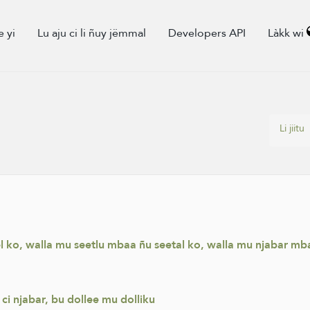
e yi
Lu aju ci li ñuy jëmmal
Developers API
Làkk wi
Li jiitu
l ko, walla mu seetlu mbaa ñu seetal ko, walla mu njabar mb
i njabar, bu dollee mu dolliku