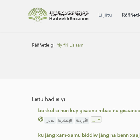
Li jiitu
Ràññetl
Ràññetle gi:
Yiy firi Lislaam
Listu hadiis yi
bokkul ci nun kuy gisaane mbaa ñu gisaanee
الأوردية
الإنجليزية
عربي
ku jàng xam-xamu biddiw jàng na benn xaaj c