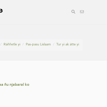
Ràññetle yi
Pas-pasu Lislaam
Tur yi ak àtte yi
aa ñu njabaral ko