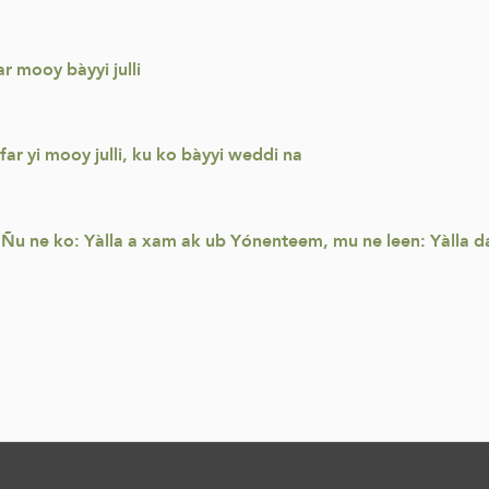
ar mooy bàyyi julli
ar yi mooy julli, ku ko bàyyi weddi na
u ne ko: Yàlla a xam ak ub Yónenteem, mu ne leen: Yàlla da