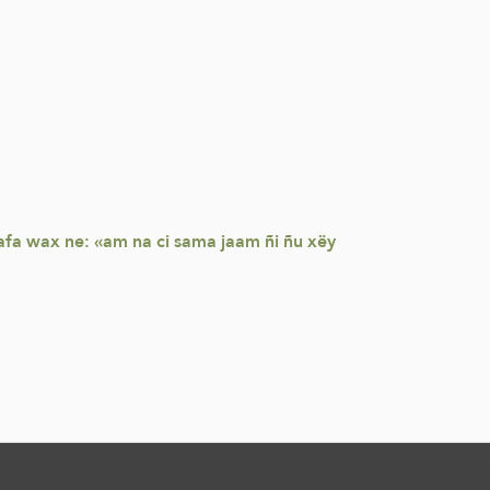
fa wax ne: «am na ci sama jaam ñi ñu xëy