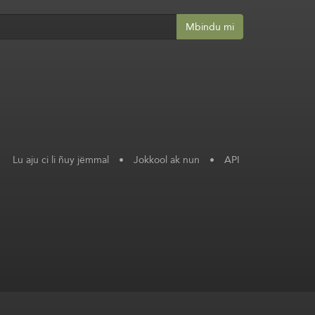
Mbindu mi
Lu aju ci li ñuy jëmmal
•
Jokkool ak nun
•
API