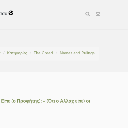
σσα
ά
Κατηγορίες
The Creed
Names and Rulings
ίπε (ο Προφήτης): « (Ότι ο Αλλάχ είπε) οι