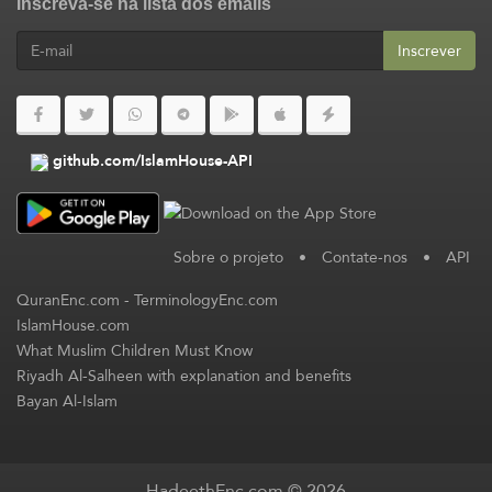
Inscreva-se na lista dos emails
Inscrever
github.com/IslamHouse-API
Sobre o projeto
•
Contate-nos
•
API
QuranEnc.com
-
TerminologyEnc.com
IslamHouse.com
What Muslim Children Must Know
Riyadh Al-Salheen with explanation and benefits
Bayan Al-Islam
HadeethEnc.com © 2026