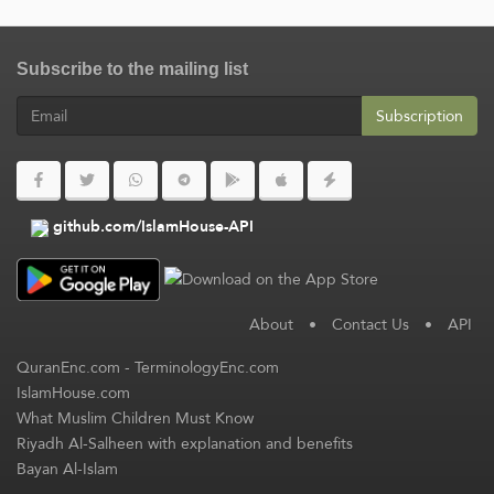
Subscribe to the mailing list
Subscription
github.com/IslamHouse-API
About
•
Contact Us
•
API
QuranEnc.com
-
TerminologyEnc.com
IslamHouse.com
What Muslim Children Must Know
Riyadh Al-Salheen with explanation and benefits
Bayan Al-Islam