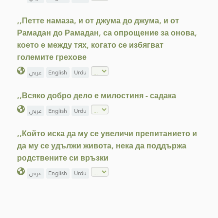
,,Петте намаза, и от джума до джума, и от
Рамадан до Рамадан, са опрощение за онова,
което е между тях, когато се избягват
големите грехове
عربي
English
Urdu
,,Всяко добро дело е милостиня - садака
عربي
English
Urdu
,,Който иска да му се увеличи препитанието и
да му се удължи живота, нека да поддържа
родствените си връзки
عربي
English
Urdu