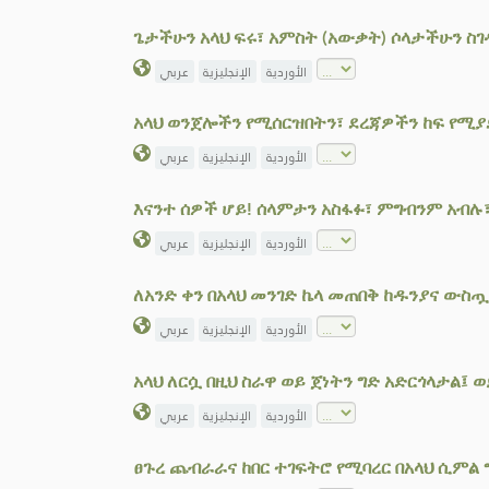
ጌታችሁን አላህ ፍሩ፣ አምስት (አውቃት) ሶላታችሁን ስገ
الأوردية
الإنجليزية
عربي
አላህ ወንጀሎችን የሚሰርዝበትን፣ ደረጃዎችን ከፍ የሚያ
الأوردية
الإنجليزية
عربي
እናንተ ሰዎች ሆይ! ሰላምታን አስፋፉ፣ ምግብንም አብሉ
الأوردية
الإنجليزية
عربي
ለአንድ ቀን በአላህ መንገድ ኬላ መጠበቅ ከዱንያና ውስጧ
الأوردية
الإنجليزية
عربي
አላህ ለርሷ በዚህ ስራዋ ወይ ጀነትን ግድ አድርጎላታል፤ 
الأوردية
الإنجليزية
عربي
ፀጉረ ጨብራራና ከበር ተገፍትሮ የሚባረር በአላህ ሲምል 