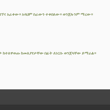
 አገኘና አራቀው። አላህም ስራውን ተቀበለው። ወንጀሉንም ማረው።
ታ ከተለዋወጡ ከመለያየታቸው በፊት ለነርሱ ወንጀላቸው ይማራል።