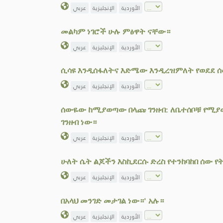
الأوردية
الإنجليزية
عربي
መልካም ነገሮች ሁሉ ምፅዋት ናቸው።
الأوردية
الإنجليزية
عربي
ሲሳዩ እንዲሰፋለትና እድሜው እንዲረዝምለት የወደደ 
الأوردية
الإنجليزية
عربي
ሰውዬው ከሚያወጣው በላጩ ገንዘብ: ለቤተሰቦቹ የሚያወ
ገንዘብ ነው።
الأوردية
الإنجليزية
عربي
ሁለት ሴት ልጆችን እስኪደርሱ ድረስ የተንከባከበ ሰው የ
الأوردية
الإنجليزية
عربي
በአላህ መንገድ መታገል ነው።' አሉ።
الأوردية
الإنجليزية
عربي