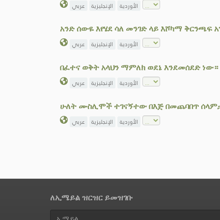
الأوردية
الإنجليزية
عربي
አንድ ሰውዬ እየሄደ ሳለ መንገድ ላይ እሾካማ ቅርንጫፍ
الأوردية
الإنجليزية
عربي
በፈተና ወቅት አላህን ማምለክ ወደኔ እንደመሰደድ ነው።
الأوردية
الإنجليزية
عربي
ሁለት ሙስሊሞች ተገናኝተው በእጅ በመጨባበጥ ሰላም
الأوردية
الإنجليزية
عربي
ለኢሜይል ዝርዝር ይመዝገቡ