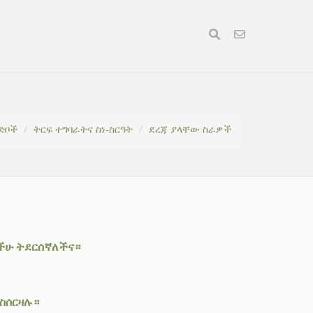
ድቦች
ትርፍ ተግባራትና ስነ-ስርዓት
ደረጃ ያላቸው ስራዎች
ታችሁ ትደርሰኛለችና።
ስሰርዛሉ።