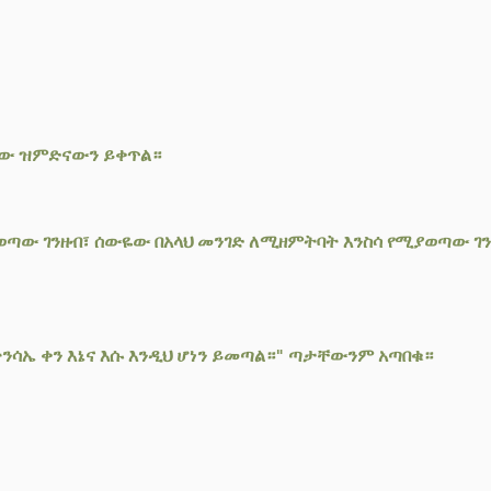
ሰው ዝምድናውን ይቀጥል።
ጣው ገንዘብ፣ ሰውዬው በአላህ መንገድ ለሚዘምትባት እንስሳ የሚያወጣው ገን
ትንሳኤ ቀን እኔና እሱ እንዲህ ሆነን ይመጣል።" ጣታቸውንም አጣበቁ።