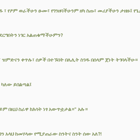
ዱ ፣ የፆም ወራችሁን ፁሙ፣ የገንዘባችሁንም ዘካ ስጡ፣ መሪያችሁን ታዘዙ፤ የ
ደርግበትን ነገር አልጠቁማችሁምን?
፣ ዝምድናን ቀጥሉ፣ ሰዎች በተኙበት በሌሊት ስገዱ በሰላም ጀነት ትገባላችሁ።
 ካለው ይበልጣል፤
ወይም በዚህ ስራዋ ከእሳት ነፃ አውጥቷታል።" አሉ።
ግን አላህ ከመሃላው የሚያጠራው ስንትና ስንት ሰው አለ?!