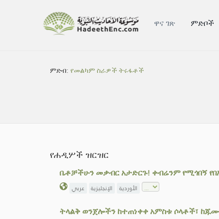
ዋና ገጽ
ምድቦች
ምድብ:
የመልካም ስራዎች ትሩፋቶች
የሐዲሦች ዝርዝር
ቤቶቻችሁን መቃብር አታድርጉ! ቀብሬንም የሚጎበኝ የበአ
الأوردية
الإنجليزية
عربي
ትላልቅ ወንጀሎችን ከተጠነቀቀ አምስቱ ሶላቶች፣ ከጁሙዐ