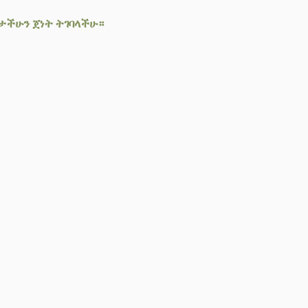
ጌታችሁን ጀነት ትገባላችሁ።