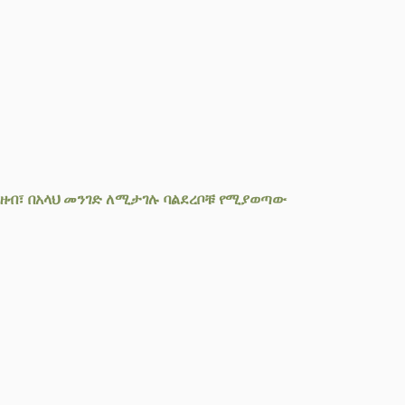
ዘብ፣ በአላህ መንገድ ለሚታገሉ ባልደረቦቹ የሚያወጣው