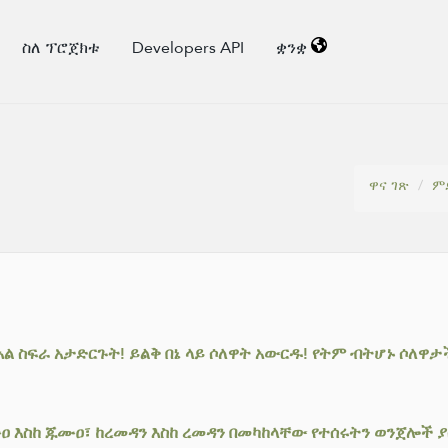
ስለ ፕሮጀክቱ
Developers API
ቋንቋ
ዋና ገጽ
ም
ል ስፍራ አታድርጉት! ይልቅ በኔ ላይ ሶለዋት አውርዱ! የትም ብትሆኑ ሶለዋ
 እስከ ጁሙዐ፣ ከረመዳን እስከ ረመዳን በመካከላቸው የተሰሩትን ወንጀሎች ያ