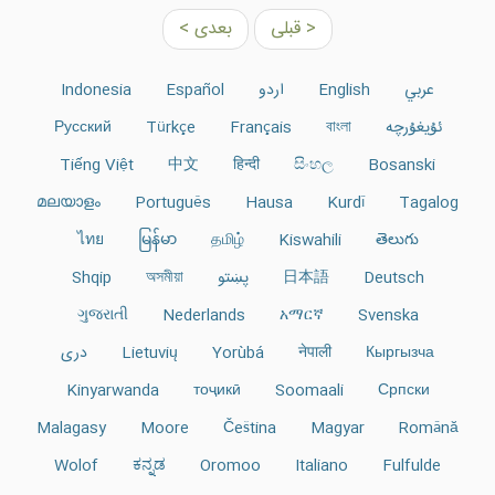
< قبلی
بعدی >
عربي
English
اردو
Español
Indonesia
ئۇيغۇرچە
বাংলা
Français
Türkçe
Русский
Tiếng Việt
中文
हिन्दी
සිංහල
Bosanski
മലയാളം
Português
Hausa
Kurdî
Tagalog
ไทย
မြန်မာ
தமிழ்
Kiswahili
తెలుగు
Deutsch
日本語
پښتو
অসমীয়া
Shqip
ગુજરાતી
Nederlands
አማርኛ
Svenska
Кыргызча
नेपाली
Yorùbá
Lietuvių
دری
Kinyarwanda
тоҷикӣ
Soomaali
Српски
Malagasy
Moore
Čeština
Magyar
Română
Wolof
ಕನ್ನಡ
Oromoo
Italiano
Fulfulde