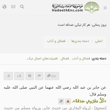
بروز رسانی:
هر کار نیکی صدقه است
اصلی
دسته بندى‌ها
فضائل و آداب
دسته بندی:
فضائل و آداب
.
فضائل
.
فضيلت‌هاى اعمال نیک
.
-
+
PDF
عن جابر بن عبد الله رضي الله عنهما عن النبي صلى الله عليه
وسلم قال:
«كُلُّ مَعْرُوفٍ صَدَقَةٌ»
.
[
صحيح
] - [رواه البخاري من حديث جابر، ورواه مسلم من حديث