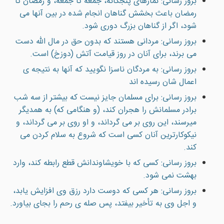
بروز رسانی: نمازهاى پنجگانه، جمعه تا جمعه، و رمضان تا
رمضان باعث بخشش گناهان انجام شده در بين آنها مى
شود، اگر از گناهان بزرگ دورى شود.
بروز رسانی: مردانى هستند كه بدون حق در مال الله دست
مى برند، براى آنان در روز قيامت آتش (دوزخ) است.
بروز رسانی: به مردگان ناسزا نگوييد که آنها به نتيجه ی
اعمال شان رسيده اند
بروز رسانی: براى مسلمان جایز نيست كه بيشتر از سه شب
برادر مسلمانش را هجران كند، (و هنگامى كه) به همديگر
ميرسند، اين روى بر مى گرداند، و او روى بر مى گرداند، و
نيكوكارترين آنان كسى است كه شروع به سلام كردن مى
كند.
بروز رسانی: کسی که با خويشاوندانش قطع رابطه کند، وارد
بهشت نمی شود.
بروز رسانی: هر كسى كه دوست دارد رزق وى افزايش يابد،
و اجل وى به تأخير بيفتد، پس صله ى رحم را بجاى بياورد.