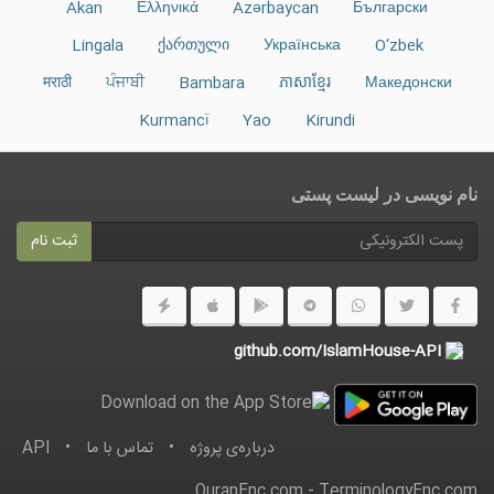
Akan
Ελληνικά
Azərbaycan
Български
Lingala
ქართული
Українська
O‘zbek
मराठी
ਪੰਜਾਬੀ
Bambara
ភាសាខ្មែរ
Македонски
Kurmancî
Yao
Kirundi
نام نویسی در ليست پستى
ثبت نام
github.com/IslamHouse-API
درباره‌ى پروژه
•
تماس با ما
•
API
QuranEnc.com
-
TerminologyEnc.com