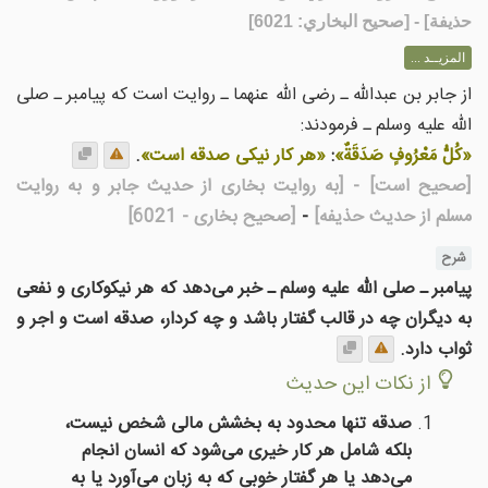
حذيفة] - [صحيح البخاري: 6021]
المزيــد ...
از جابر بن عبدالله ـ رضی الله عنهما ـ روایت است که پیامبر ـ صلی
الله علیه وسلم ـ فرمودند:
«كُلُّ مَعْرُوفٍ صَدَقَةٌ»
:
«هر کار نیکی صدقه است»
.
[صحیح است]
- [به روایت بخاری از حدیث جابر و به روایت
مسلم از حدیث حذیفه]
-
[صحیح بخاری - 6021]
شرح
پیامبر ـ صلی الله علیه وسلم ـ خبر می‌دهد که هر نیکوکاری و نفعی
به دیگران چه در قالب گفتار باشد و چه کردار، صدقه است و اجر و
ثواب دارد.
از نکات این حدیث
صدقه تنها محدود به بخشش مالی شخص نیست،
بلکه شامل هر کار خیری می‌شود که انسان انجام
می‌دهد یا هر گفتار خوبی که به زبان می‌آورد یا به