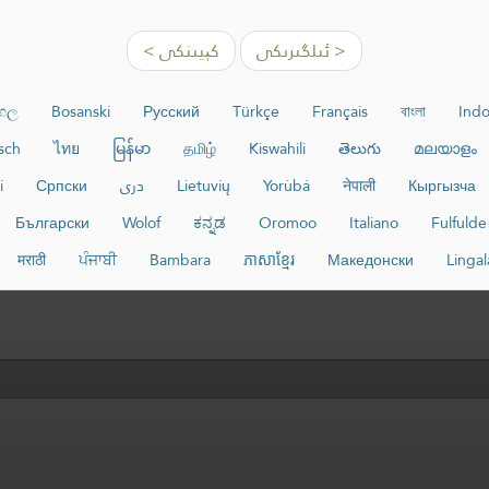
< ئىلگىرىكى
كېيىنكى >
ංහල
Bosanski
Русский
Türkçe
Français
বাংলা
Indo
sch
ไทย
မြန်မာ
தமிழ்
Kiswahili
తెలుగు
മലയാളം
Кыргызча
नेपाली
Yorùbá
Lietuvių
دری
Српски
i
Български
Wolof
ಕನ್ನಡ
Oromoo
Italiano
Fulfulde
मराठी
ਪੰਜਾਬੀ
Bambara
ភាសាខ្មែរ
Македонски
Lingal