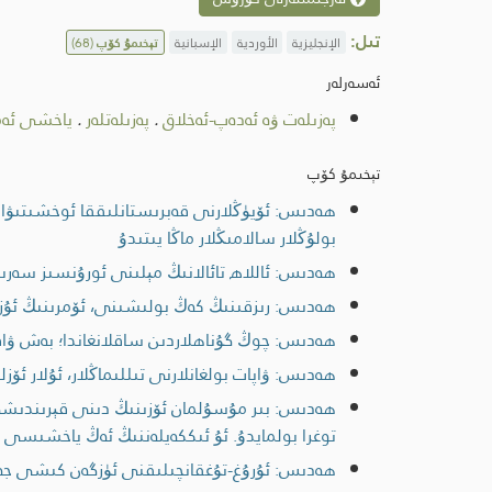
تىل:
الإنجليزية
الأوردية
الإسبانية
تېخىمۇ كۆپ
(68)
ئەسەرلەر
پەزىلەت ۋە ئەدەپ-ئەخلاق
.
پەزىلەتلەر
.
ياخشى ئەمە
تېخىمۇ كۆپ
ھەدىس: ئۆيۈڭلارنى قەبرىستانلىققا ئوخشىتىۋالما
بولۇڭلار سالامىڭلار ماڭا يىتىدۇ
ھەدىس: ئاللاھ تائالانىڭ مېلىنى ئورۇنسىز سەرىپ
ھەدىس: رىزقىنىڭ كەڭ بولىشىنى، ئۆمرىنىڭ ئۇ
ھەدىس: چوڭ گۇناھلاردىن ساقلانغاندا؛ بەش ۋاقىت ن
ھەدىس: ۋاپات بولغانلارنى تىللىماڭلار، ئۇلار ئۆز
ھەدىس: بىر مۇسۇلمان ئۆزىنىڭ دىنى قېرىندىشى بى
توغرا بولمايدۇ. ئۇ ئىككەيلەننىڭ ئەڭ ياخشىسى 
ھەدىس: ئۇرۇغ-تۇغقانچىلىقنى ئۈزگەن كىشى جەن