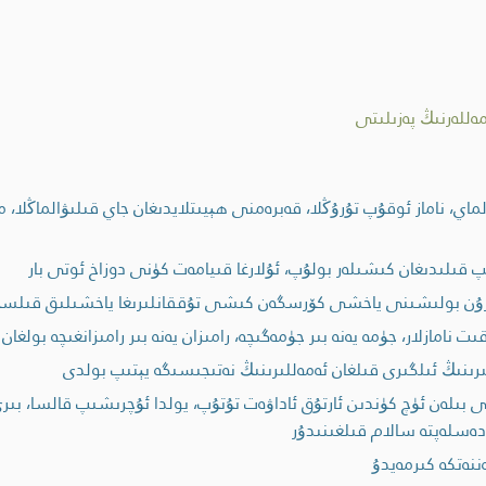
للەرنىڭ پەزىلىتى
ي، ناماز ئوقۇپ تۇرۇڭلا، قەبرەمنى ھېيىتلايدىغان جاي قىلىۋالماڭلا، م
 قىلىدىغان كىشىلەر بولۇپ، ئۇلارغا قىيامەت كۈنى دوزاخ ئوتى بار
زۇن بولىشىنى ياخشى كۆرسگەن كىشى تۇققانلىرىغا ياخشىلىق قىلس
امازلار، جۈمە يەنە بىر جۈمەگىچە، رامىزان يەنە بىر رامىزانغىچە بولغان 
لىرىنىڭ ئىلگىرى قىلغان ئەمەللىرىنىڭ نەتىجىسىگە يېتىپ بولدى
لەن ئۈچ كۈندىن ئارتۇق ئاداۋەت تۇتۇپ، يولدا ئۇچرىشىپ قالسا، بىرى ئ
دەسلەپتە سالام قىلغىنىدۇر
نەتكە كىرمەيدۇ