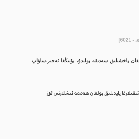
602]
غان ياخشىلىق سەدىقە بولىدۇ، بۇنىڭغا ئەجىر-ساۋاپ
قىلارغا پايدىلىق بولغان ھەممە ئىشلارنى ئۆز