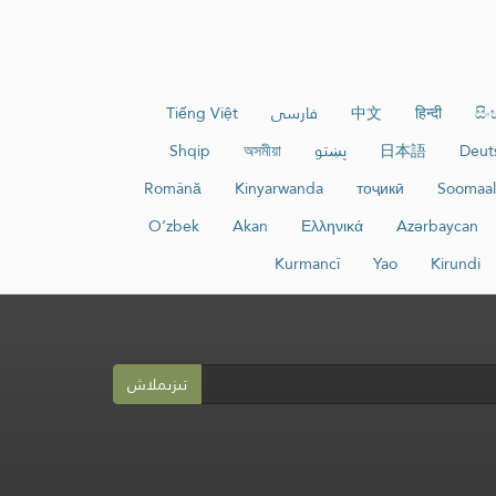
සි
हिन्दी
中文
فارسی
Tiếng Việt
Deut
日本語
پښتو
অসমীয়া
Shqip
Română
Kinyarwanda
тоҷикӣ
Soomaal
O‘zbek
Akan
Ελληνικά
Azərbaycan
Kurmancî
Yao
Kirundi
تىزىملاش