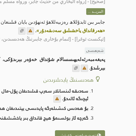
[
صحيح
] - [رواه البخاري من حديث جابر، ورواه مسلم من 
المزيــد ...
جابىر بىن ئابدۇللاھ رەزىيەللاھۇ ئەنھۇدىن بايان قىلىنغ
«ھەرقانداق ياخشىلىق سەدىقەدۇر»
.
[تېكىست توغرا]
- [ئىمام بۇخارى جابىرنىڭ ھەدىسىدىن، 
شەرھىسى
پەيغەمبەرئەلەيھىسسالام شۇنداق خەۋەر بېرىدۇكى، كى
بېرىلىدۇ.
ھەدىسنىڭ پايدىلىرىدىن
سەدىقە ئىنسانلار سەرپ قىلىدىغان پۇل-مال بى
ئېچىگە ئالىدۇ.
بۇ ھەدىس كىشىلەرگە پايدىسى يېتىدىغان ھەرق
گەرچە ئاز بولسىمۇ ھېچ قانداق بىر ياخشىلىق
تەرجىمىلەرنى كۆرۈش