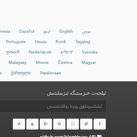
عربي
English
اردو
Español
nesia
Português
Hausa
Kurdî
Tagalog
ગુજરાતી
Nederlands
አማርኛ
Svenska
Malagasy
Moore
Čeština
Magyar
a
ქართული
Українська
ئېلخەت خىزمىتىگە تىزىملىتىش
github.com/IslamHouse-API