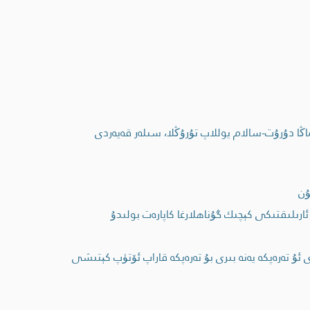
اڭا دۇرۇت-سالام يوللاپ تۇرۇڭلا، سىلەر قەيەردى
ۇن
ئارىلىقتىكى كېچىك گۇناھلارغا كاپارەت بولىدۇ
ۇ تەرەپكە يەنە بىرى بۇ تەرەپكە قاراپ ئۆتۈپ كېتىشى