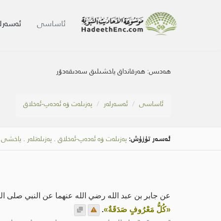
ئاساسى
ئەسەرلە
ھەدىس:
ھەرقانداق ياخشىلىق سەدىقەدۇر
ئاساسى
ئەسەرلەر
پەزىلەت ۋە ئەدەپ-ئەخلاق
ئەسەر تۈزۈش:
پەزىلەت ۋە ئەدەپ-ئەخلاق
.
پەزىلەتلەر
.
ياخشى ئ
عن جابر بن عبد الله رضي الله عنهما عن النبي صلى ال
«كُلُّ مَعْرُوفٍ صَدَقَةٌ»
.