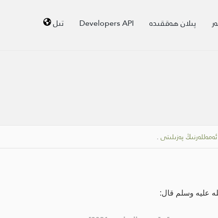
ر
پىلان ھەققىدە
Developers API
تىل
ەمەللەرنىڭ پەزىلىتى
.
له عليه وسلم قال: