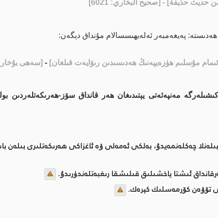
حديث حذيفة] - [صحيح البخاري: 6021]
ان ھەدىستە: پەيغەمبەر ئەلەيھىسسالام مۇنداق دېگەن:
ئىمام مۇسلىم ھۈزەيپەنىڭ ھەدىسىدىن رىۋايەت قىلغان]
-
[سەھى بۇخارى - 1
شىلەرگە مەنپەئەتى يېتىدىغان ھەر قانداق سۆز-ھەرىكەتلەردىن بول
لەنلا چەكلەنمەيدۇ، بەلكى ئەمەلى ۋە ئاغزاكى ھەرىكەتلىرى بىلەن باش
انداق ئىشتا ياخشىلىق قىلىشقا رىغبەتلەندۈرىدۇ.
نى تۆۋەن كۆرمەسلىك كېرەك.