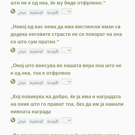
што не е од неа, ќе му биде отфрлено.“
الأوردية
الإنجليزية
عربي
„Никој од вас нема да има вистински иман сè
додека неговите страсти не се покорат на она
со што сум пратен.“
الأوردية
الإنجليزية
عربي
„Оној што внесува во нашата вера она што не
е од неа, тоа е отфрлено
الأوردية
الإنجليزية
عربي
„Кој повикува на добро, ќе ја има и наградата
на оние што го прават тоа, без да им ја намали
нивната награда
الأوردية
الإنجليزية
عربي