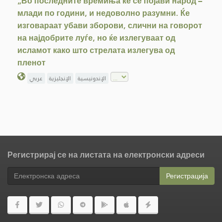
„Во последните времиња ќе се појави народ –
млади по години, и недоволно разумни. Ќе
изговараат убави зборови, слични на говорот
на најдобрите луѓе, но ќе излегуваат од
исламот како што стрелата излегува од
пленот
الإندونيسية
الإنجليزية
عربي
Регистрирај се на листата на електронски адреси
Регистрација