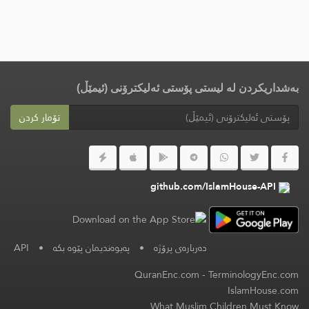
بەشداریکردن لە لیستی پۆستی ئەلیکترۆنی (ئیمێڵ)
تۆمار کردن
github.com/IslamHouse-API
دەربارەی پرۆژە
•
پەیوەندیمان پێوە بکە
•
API
QuranEnc.com
-
TerminologyEnc.com
IslamHouse.com
What Muslim Children Must Know