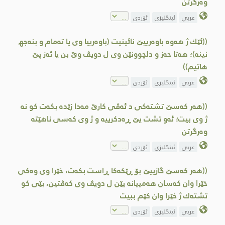
وه‌رگرتن
عربي
ئینگلیزی
ئۆردی
((ئێك ژ هه‌وه‌ باوه‌رییێ نائینیت (باوه‌رییا وی یا ته‌مام و بنه‌جھ
نینه‌)؛ هه‌تا حه‌ز و دلچوونێن وی ل دویڤ وێ بن یا ئه‌ز پێ
هاتیم))
عربي
ئینگلیزی
ئۆردی
((هەر کەسێ تشتەکی د ئه‌ڤی کارێ مەدا زێده‌ بکەت کو نە
ژ وی بیت؛ ئەو تشت یێ ڕەدکرییه‌ و ژ وی كه‌سی ناهێته‌
وه‌رگرتن
عربي
ئینگلیزی
ئۆردی
((هه‌ر كه‌سێ گازییێ بۆ ڕێكه‌كا ڕاست بكه‌ت، خێرا وی وه‌كی
خێرا وان كه‌سان هه‌مییانه‌‌ یێن ل دویڤ وی كه‌ڤتین، بێی كو
تشته‌ك ژ خێرا وان كێم ببیت
عربي
ئینگلیزی
ئۆردی