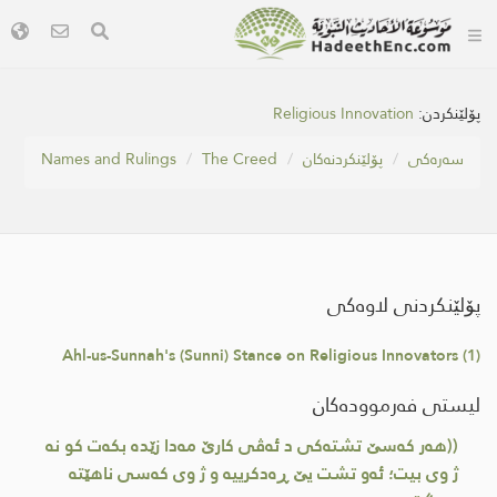
پۆلێنکردن:
Religious Innovation
سه‌ره‌كی
پۆلێنکردنەکان
The Creed
Names and Rulings
پۆلێنکردنی لاوەکی
Ahl-us-Sunnah's (Sunni) Stance on Religious Innovators (1)
لیستی فەرموودەکان
((هەر کەسێ تشتەکی د ئه‌ڤی کارێ مەدا زێده‌ بکەت کو نە
ژ وی بیت؛ ئەو تشت یێ ڕەدکرییه‌ و ژ وی كه‌سی ناهێته‌