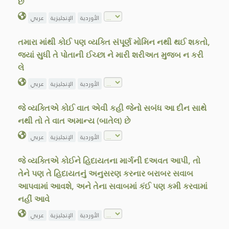
છે
الأوردية
الإنجليزية
عربي
તમારા માંથી કોઈ પણ વ્યક્તિ સંપૂર્ણ મોમિન નથી થઈ શકતો,
જ્યાં સુધી તે પોતાની ઈચ્છા ને મારી શરીઅત મુજબ ન કરી
લે
الأوردية
الإنجليزية
عربي
જે વ્યક્તિએ કોઈ વાત એવી કહી જેનો સબંધ આ દીન સાથે
નથી તો તે વાત અમાન્ય (બાતેલ) છે
الأوردية
الإنجليزية
عربي
જે વ્યક્તિએ કોઈને હિદાયતના માર્ગની દઅવત આપી, તો
તેને પણ તે હિદાયતનું અનુસરણ કરનાર બરાબર સવાબ
આપવામાં આવશે, અને તેના સવાબમાં કંઈ પણ કમી કરવામાં
નહીં આવે
الأوردية
الإنجليزية
عربي