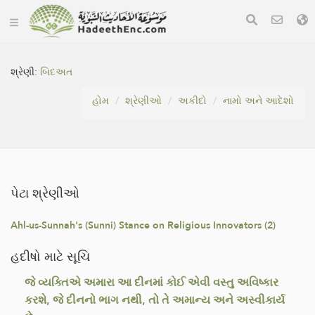
શ્રેણી:
બિદઅત
હોમ
શ્રેણીઓ
અકીદો
નામો અને આદેશો
પેટા શ્રેણીઓ
Ahl-us-Sunnah's (Sunni) Stance on Religious Innovators (2)
હદીષો માટે સૂચિ
જે વ્યક્તિએ અમારા આ દીનમાં કોઈ એવી વસ્તુ અવિષ્કાર
કરશે, જે દીનનો ભાગ નથી, તો તે અમાન્ય અને અસ્વીકાર્ય