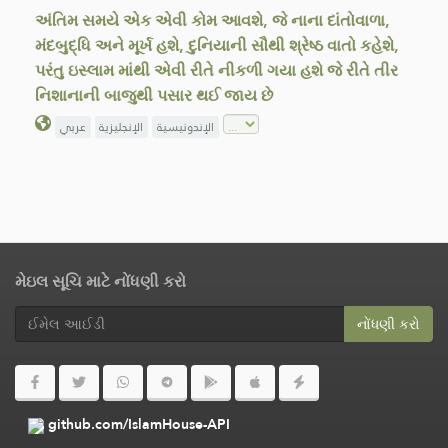
અંતિમ સમયે એક એવી કોમ આવશે, જે નાના દાંતોવાળા,
મંદબુદ્ધિ અને મૂર્ખ હશે, દુનિયાની સૌથી શ્રેષ્ઠ વાતો કહેશે,
પરંતુ ઇસ્લામ માંથી એવી રીતે નીકળી ગયા હશે જે રીતે તીર
નિશાનાની બાજુથી પસાર થઈ જાય છે
الإندونيسية
الإنجليزية
عربي
મેઇલ સૂચિ માટે નોંધણી કરો
નોંધણી કરો
github.com/IslamHouse-API