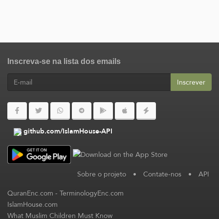
Inscreva-se na lista dos emails
Inscrever
github.com/IslamHouse-API
Sobre o projeto
•
Contate-nos
•
API
QuranEnc.com
-
TerminologyEnc.com
IslamHouse.com
What Muslim Children Must Know