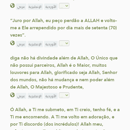
الأوردية
الإنجليزية
عربي
“Juro por Allah, eu peço perdão a ALLAH e volto-
me a Ele arrependido por dia mais de setenta (70)
vezes”.
الأوردية
الإنجليزية
عربي
diga não há divindade além de Allah, O Único que
não possui parceiros, Allah é o Maior, muitos
louvores para Allah, glorificado seja Allah, Senhor
dos mundos, não há mudança e nem poder além
de Allah, O Majestoso e Prudente,
الأوردية
الإنجليزية
عربي
Ó Allah, a Ti me submeto, em Ti creio, tenho fé, e a
Ti me encomendo. A Ti me volto em adoração, e
por Ti discordo (dos incrédulos)! Allah meu,