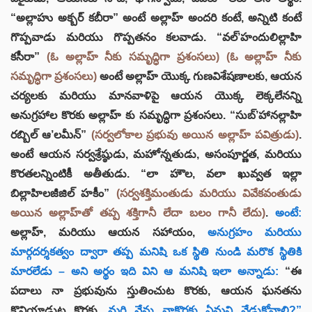
“అల్లాహు అక్బర్ కబీరా” అంటే అల్లాహ్ అందరి కంటే, అన్నిటి కంటే
గొప్పవాడు మరియు గొప్పతనం కలవాడు. “వల్’హందులిల్లాహి
కసీరా”
(ఓ అల్లాహ్ నీకు సమృద్ధిగా ప్రశంసలు)
(ఓ అల్లాహ్ నీకు
సమృద్ధిగా ప్రశంసలు)
అంటే అల్లాహ్ యొక్క గుణవిశేషణాలకు, ఆయన
చర్యలకు మరియు మానవాళిపై ఆయన యొక్క లెక్కలేనన్ని
అనుగ్రహాల కొరకు అల్లాహ్ కు సమృద్ధిగా ప్రశంసలు. “సుబ్’హానల్లాహి
రబ్బిల్ ఆ’లమీన్”
(సర్వలోకాల ప్రభువు అయిన అల్లాహ్ పవిత్రుడు)
.
అంటే ఆయన సర్వశ్రేష్ఠుడు, మహోన్నతుడు, అసంపూర్ణత, మరియు
కొరతలన్నింటికీ అతీతుడు. “లా హౌల, వలా ఖువ్వత ఇల్లా
బిల్లాహిలజీజిల్ హకీం”
(సర్వశక్తిమంతుడు మరియు వివేకవంతుడు
అయిన అల్లాహ్‌తో తప్ప శక్తిగానీ లేదా బలం గానీ లేదు)
.
అంటే:
అల్లాహ్, మరియు ఆయన సహాయం,
అనుగ్రహం మరియు
మార్గదర్శకత్వం ద్వారా తప్ప మనిషి ఒక స్థితి నుండి మరొక స్థితికి
మారలేడు – అని అర్థం ఇది విని ఆ మనిషి ఇలా అన్నాడు:
“ఈ
పదాలు నా ప్రభువును స్తుతించుట కొరకు, ఆయన ఘనతను
కొనియాడుట కొరకు.
మరి నేను నాకొరకు ఏమని వేడుకోవాలి?”