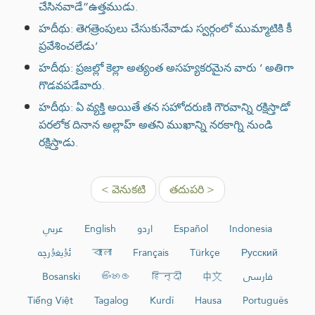
చేసినవాడే”ఉత్తముడు.
హదీథు: తెగత్రెంపులు చేసుకునేవాడు స్వర్గంలో ముమ్మాటికి కీ
ప్రవేశించలేడు’
హదీథు: ప్రజల్లో కెల్లా అత్యంత అసహ్యకరమైన వారు ‘ అతిగా
గొడవపడేవారు.
హదీథు: ఏ వ్యక్తి అయితే తన సహోదరుణి గౌరవాన్ని రక్షిస్తాడో
పరలోక దినాన అల్లాహ్ అతని ముఖాన్ని నరకాగ్ని నుండి
రక్షిస్తాడు.
< వెనుకటి
తదుపరి >
عربي
English
اردو
Español
Indonesia
ئۇيغۇرچە
বাংলা
Français
Türkçe
Русский
Bosanski
සිංහල
हिन्दी
中文
فارسی
Tiếng Việt
Tagalog
Kurdî
Hausa
Português