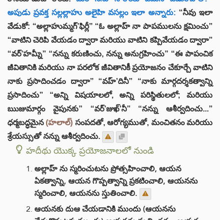
అపుడు ప్రవక్త సల్లల్లాహు అలైహి వసల్లం ఇలా అన్నారు:
“నీవు ఇలా
వేడుకో: “అల్లాహుమ్మగ్’ఫిర్లీ” “ఓ అల్లాహ్ నా పాపములను క్షమించు”
“వాటిని చెరిపి వేయడం ద్వారా మరియు వాటిని కప్పివేయడం ద్వారా”
“వర్’హమ్నీ” “నన్ను కరుణించు, నన్ను అనుగ్రహించు” “ఈ పాపంచిక
జీవితానికి మరియు నా పరలోక జీవితానికీ ప్రయోజనం చేకూర్చే వాటిని
నాకు ప్రసాదించడం ద్వారా” “వహ్’దినీ” “నాకు మార్గదర్శకత్వాన్ని
ప్రసాదించు” “అన్ని విషయాలలో, అన్ని పరిస్థితులలో; మరియు
ఋజుమార్గం వైపునకు” “వర్’జుఖ్’నీ” “నన్ను ఆశీర్వదించు...”
ధర్మబద్ధమైన
(హలాల్)
సంపదతో, ఆరోగ్యముతో, మంచితనం మరియు
శ్రేయస్సుతో నన్ను ఆశీర్వదించు.
హదీథు యొక్క ప్రయోజనాలలో నుండి
అల్లాహ్ ను స్మరించుటను ప్రోత్సహించాలి, ఆయన
ఏకత్వాన్ని, ఆయన గొప్పత్వాన్ని ప్రకటించాలి, ఆయనను
స్మరించాలి, ఆయనను స్తుతించాలి.
ఆయనకు దుఆ చేయడానికి ముందు (ఆయనను