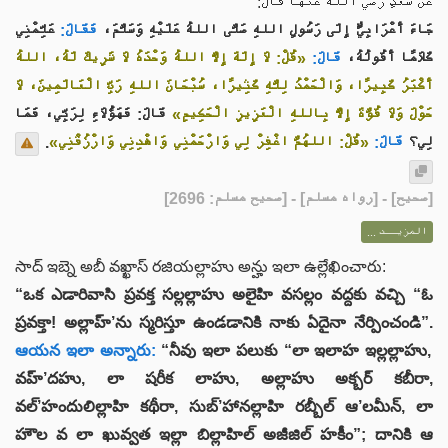
عَنْ سَعْدٍ رضي الله عنها قَالَ:
جَاءَ أَعْرَابِيٌّ إِلَى رَسُولِ اللهِ صَلَّى اللهُ عَلَيْهِ وَسَلَّمَ،
فَقَالَ:
عَلِّمْنِي
كَلَامًا أَقُولُهُ،
قَالَ:
«قُلْ: لَا إِلَهَ إِلَّا اللهُ وَحْدَهُ لَا شَرِيكَ لَهُ، اللهُ
أَكْبَرُ كَبِيرًا، وَالْحَمْدُ لِلَّهِ كَثِيرًا، سُبْحَانَ اللهِ رَبِّ الْعَالَمِينَ، لَا
حَوْلَ وَلَا قُوَّةَ إِلَّا بِاللهِ الْعَزِيزِ الْحَكِيمِ»
قَالَ: فَهَؤُلَاءِ لِرَبِّي، فَمَا
.
«قُلْ: اللهُمَّ اغْفِرْ لِي وَارْحَمْنِي وَاهْدِنِي وَارْزُقْنِي»
قَالَ:
لِي؟
] - [رواه مسلم] - [صحيح مسلم: 2696]
صحيح
[
المزيــد ...
సాద్ ఇబ్నె అబీ వఖ్ఖాస్ రజియల్లాహు అన్హు ఇలా ఉల్లేఖించారు:
“ఒక ఎడారివాసి ప్రవక్త సల్లల్లాహు అలైహి వసల్లం వద్దకు వచ్చి “ఓ
ప్రవక్తా! అల్లాహ్’ను స్మరిస్తూ ఉండడానికి నాకు ఏదైనా నేర్పించండి”.
ఆయన ఇలా అన్నారు:
“నీవు ఇలా పలుకు “లా ఇలాహ ఇల్లల్లాహు,
వహ్’దహు, లా షరీక లాహు, అల్లాహు అక్బర్ కబీరా,
వల్’హందులిల్లాహి కథీరా, సుబ్’హానల్లాహి రబ్బీల్ ఆ’లమీన్, లా
హౌల వ లా ఖువ్వత ఇల్లా బిల్లాహిల్ అజీజిల్ హకీం”; దానికి ఆ