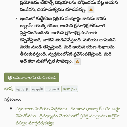
ప్రయోజనం చేకూర్చే విషయాలను బోధించడం పట్ల ఆయన
సంవేదన, దయాళుత్వము చూడవచ్చు.
ఇందులో శుద్దీకరణ ప్రక్రియ సంపూర్ణం కావడం కొరకు
అల్లాహ్ యొక్క కరుణ, ఆయన క్షమాభిక్ష తరువాత
ప్రస్తావించబడింది. ఆయన క్షమాభిక్ష పాపాలకు
కప్పివేస్తుంది, వాటిని తుడిచివేస్తుంది, మరియు దాసుడిని
నరకం నుండి తప్పిస్తుంది. మరి ఆయన కరుణ శుభాలను
తీసుకువస్తుంది, స్వర్గములోనికి ప్రవేశింపజేస్తుంది. మరి
అదే కదా మహోన్నత సాఫల్యం.
అనువాదాలను చూపించండి
భాష:
الإنجليزية
الأوردية
الإسبانية
ఇంకా
(57)
వర్గీకరణలు
సద్గుణాలు మరియు పద్దతులు
.
దుఆలను,అజ్కార్ లను అర్ధం
చేసుకోవటం
.
దైవధ్యానం చేయటంలో ప్రవక్త సల్లల్లాహు అలైహి
వసల్లం మార్గదర్శకత్వం