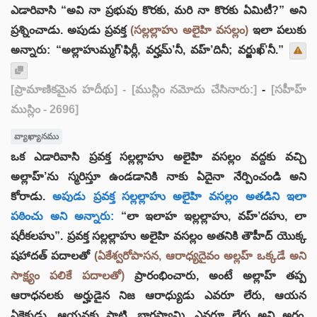
ఎడారివాసి “అవి నా ప్రభువు కొరకు, మరి నా కొరకు ఏమిటీ?” అని
ప్రశ్నించాడు. అపుడు ప్రవక్త
(సల్లల్లాహు అలైహి వసల్లం)
ఇలా పలుకు
అన్నారు: “అల్లాహుమ్మగ్’ఫిర్లీ, వర్హమ్’నీ, వహ్’దినీ; వర్జుఖ్’నీ.”
[ప్రామాణికమైన హదీథు]
- [ముస్లిం నమోదు చేసినారు:]
-
[సహీహ్
ముస్లిం - 2696]
వ్యాఖ్యానము
ఒక ఎడారివాసి ప్రవక్త సల్లల్లాహు అలైహి వసల్లం వద్దకు వచ్చి
అల్లాహ్’ను స్మరిస్తూ ఉండడానికి నాకు ఏదైనా నేర్పించండి అని
కోరాడు.
అపుడు ప్రవక్త సల్లల్లాహు అలైహి వసల్లం అతడిని ఇలా
పఠించు అని అన్నారు:
“లా ఇలాహ ఇల్లల్లాహు, వహ్’దహు, లా
షరీకలహు”. ప్రవక్త సల్లల్లాహు అలైహి వసల్లం అతనికి తౌహీద్ యొక్క
షహాదత్ పదాలతో
(ఏకేశ్వరోపాసన, ఆరాధ్యదైవం అల్లహ్ ఒక్కడే అని
సాక్ష్యం పలికే పదాలతో)
ప్రారంభించారు, అంటే అల్లాహ్ తప్ప
ఆరాధనలకు అర్హుడైన నిజ ఆరాధ్యుడు ఎవరూ లేరు, ఆయన
ఏకైకుడు, ఆయనకు సాటి, భాగస్వామి, ఎవరూ లేరు అని అర్థం.