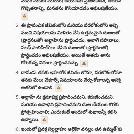
వేడుకొనుటకు ముందు) ఆయనను స్తుతించడం, ఆయన
గొప్పతనాన్ని, ఘనతను కొనియాడడం అభిలషణీయం.
ఈ ప్రాపంచిక జీవితంలోని మరియు పరలోకంలోని అన్ని
మంచి విషయాలను మిళితం చేసి ఉత్తమమైన దుఆలతో
(ప్రార్థనలతో) అల్లాహ్‌ను ప్రార్థించడం, అలాగే సహబాలు,
సలఫ్ సాలిహీన్’లు చేసిన దుఆలతో (ప్రార్థనలతో)
ప్రార్థించడం అభిలషణీయం. అయితే అతడు తాను
కోరుకున్న విధంగా ప్రార్థించవచ్చు.
దాసుడు తనకు ఇహలోక జీవితం లోనూ, పరలోకంలోనూ
తనకు మేలు చేకూర్చే విషయాలను నేర్చుకోవాలన్న ఆసక్తి
అతనిలో ఉండాలి.
అల్లాహ్ ను క్షమాభిక్ష ప్రసాదించమని, కరుణించమని,
మరియు ఉపాధిని ప్రసాదించమని దుఆ చేయుట కొరకు
ప్రోత్సహించాలి; ఎందుకంటే అందులో శుభాలన్నీ కలిసి
ఉన్నాయి.
ఇందులో ప్రవక్త సల్లల్లాహు అలైహి వసల్లం తన ఉమ్మత్’కు