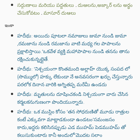
సద్గుణాలు మరియు పద్దతులు
.
దుఆలను,అజ్కార్ లను అర్ధం
చేసుకోవటం
.
మాసూర్ దుఆలు
ఇంకా
హదీథు: అయిదు పూటలా నమాజులు జుమా నుండి జుమా
,రమజాను నుండి రమజాను వాటి మధ్య గల పాపాలను
ప్రక్షాలిస్తాయి.‘ఒకవేళ వ్యక్తి మహాపాపాల నుండి తనను తాను
రక్షించుకున్నట్లైతే.
హదీథు: ‘నిశ్చయంగా కొంతమంది అల్లాహ్ యొక్క సంపద లో
{సొమ్ములో} హక్కు లేకుండా నే అనవసరంగా ఖర్చు చేస్తున్నారు
పరలోక దినాన వారికి అగ్నితప్ప మరేమీ ఉండదు
హదీథు: మృతులను దూషించకండి నిశ్చయంగా వారు చేసిన
కర్మలకనుగుణంగా పొందియున్నారు.
హదీథు: ఒక ముస్లిం కోసం ‘తన సోధరుణితో మూడు రాత్రుల
కంటే ఎక్కువగా మాట్లాడకుండా ఉండటం‘సమంజసం
కాదు,ఇద్దరు కలిసినప్పుడు ఎడ ముహమ్ పెడముహమ్ తో
కలుసుకుంటారు కానీ అందులో'మొదట సలాం