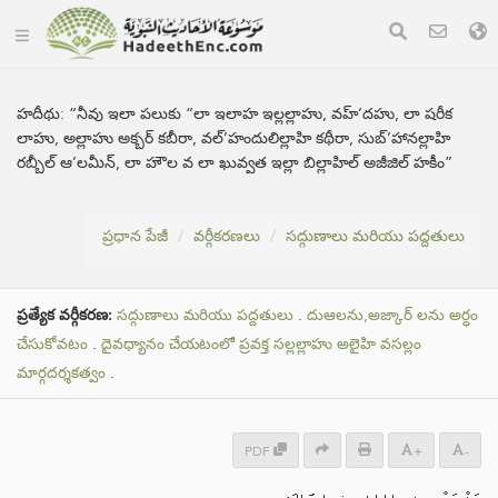
హదీథు:
“నీవు ఇలా పలుకు “లా ఇలాహ ఇల్లల్లాహు, వహ్’దహు, లా షరీక
లాహు, అల్లాహు అక్బర్ కబీరా, వల్’హందులిల్లాహి కథీరా, సుబ్’హానల్లాహి
రబ్బీల్ ఆ’లమీన్, లా హౌల వ లా ఖువ్వత ఇల్లా బిల్లాహిల్ అజీజిల్ హకీం”
ప్రధాన పేజీ
వర్గీకరణలు
సద్గుణాలు మరియు పద్దతులు
ప్రత్యేక వర్గీకరణ:
సద్గుణాలు మరియు పద్దతులు
.
దుఆలను,అజ్కార్ లను అర్ధం
చేసుకోవటం
.
దైవధ్యానం చేయటంలో ప్రవక్త సల్లల్లాహు అలైహి వసల్లం
మార్గదర్శకత్వం
.
PDF
+
-