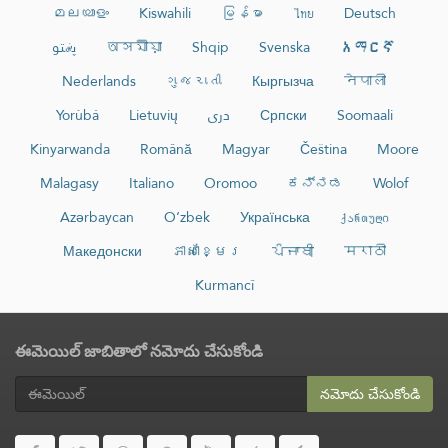
മലയാളം
Kiswahili
မြန်မာ
ไทย
Deutsch
پښتو
অসমীয়া
Shqip
Svenska
አማርኛ
Nederlands
ગુજરાતી
Кыргызча
नेपाली
Yorùbá
Lietuvių
دری
Српски
Soomaali
Kinyarwanda
Română
Magyar
Čeština
Moore
Malagasy
Italiano
Oromoo
ಕನ್ನಡ
Wolof
Azərbaycan
O‘zbek
Українська
ქართული
Македонски
ភាសាខ្មែរ
ਪੰਜਾਬੀ
मराठी
Kurmancî
ఈమెయిల్ జాబితాలో నమోదు చేసుకోండి
నమోదు చేసుకోండి