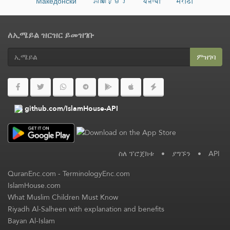
Македонски
ភាសាខ្មែរ
ਪੰਜਾਬੀ
मराठी
ለኢሜይል ዝርዝር ይመዝገቡ
ምዝገባ
github.com/IslamHouse-API
ስለ ፕሮጀክቱ
•
ያግኙን
•
API
QuranEnc.com
-
TerminologyEnc.com
IslamHouse.com
What Muslim Children Must Know
Riyadh Al-Salheen with explanation and benefits
Bayan Al-Islam