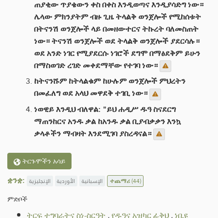
ጠያቂው ጥያቄውን ቀስ በቀስ እንዲወጣና እንዲያሳድግ ነው።
ሌላው ምክንያትም ብዙ ጊዜ ትላልቅ ወንጀሎች የሚከሰቱት
በትናንሽ ወንጀሎች ላይ በመዘውተርና ትኩረት ባለመስጠት
ነው። ትናንሽ ወንጀሎች ወደ ትላልቅ ወንጀሎች ያደርሳሉ።
ወደ አንድ ነገር የሚያደርሱ ነገሮች ደግሞ በማፅደቅም ይሁን
በማስወገድ ረገድ መቀደማቸው የተገባ ነው።
ከትናንሹም ከትላልቁም ከሁሉም ወንጀሎች ምህረትን
በመፈለግ ወደ አላህ መዋደቅ ተገቢ ነው።
ነወዊይ እንዲህ ብለዋል: "ይህ ሐዲሥ ዱዓ ስናደርግ
ማጠንከርና አንዱ ቃል ከአንዱ ቃል ቢያብቃቃን እንኳ
ቃላቶችን ማብዛት እንደሚገባ ያስረዳናል።
ትርጉሞችን አሳይ
ቋንቋ:
الإنجليزية
الأوردية
الإسبانية
ተጨማሪ
(44)
ምድቦች
ትርፍ ተግባራትና ስነ-ስርዓት
.
የዱዓና አዝካር ፊቅህ
.
ነቢዩ