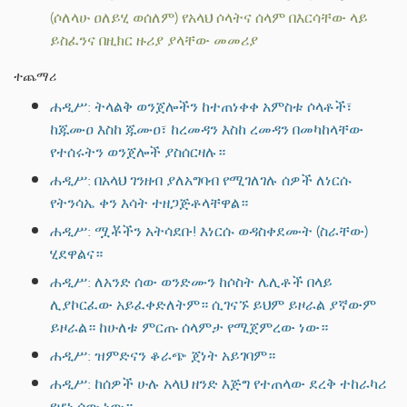
(ሶለላሁ ዐለይሂ ወሰለም) የአላህ ሶላትና ሰላም በእርሳቸው ላይ
ይስፈንና በዚክር ዙሪያ ያላቸው መመሪያ
ተጨማሪ
ሐዲሥ: ትላልቅ ወንጀሎችን ከተጠነቀቀ አምስቱ ሶላቶች፣
ከጁሙዐ እስከ ጁሙዐ፣ ከረመዳን እስከ ረመዳን በመካከላቸው
የተሰሩትን ወንጀሎች ያስሰርዛሉ።
ሐዲሥ: በአላህ ገንዘብ ያለአግባብ የሚገለገሉ ሰዎች ለነርሱ
የትንሳኤ ቀን እሳት ተዘጋጅቶላቸዋል።
ሐዲሥ: ሟቾችን አትሳደቡ! እነርሱ ወዳስቀደሙት (ስራቸው)
ሂደዋልና።
ሐዲሥ: ለአንድ ሰው ወንድሙን ከሶስት ሌሊቶች በላይ
ሊያኮርፈው አይፈቀድለትም። ሲገናኙ ይህም ይዞራል ያኛውም
ይዞራል። ከሁለቱ ምርጡ ሰላምታ የሚጀምረው ነው።
ሐዲሥ: ዝምድናን ቆራጭ ጀነት አይገባም።
ሐዲሥ: ከሰዎች ሁሉ አላህ ዘንድ እጅግ የተጠላው ደረቅ ተከራካሪ
የሆነ ሰው ነው።