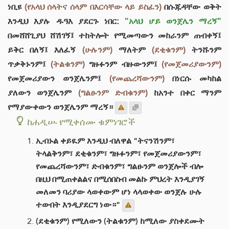
ነቢዩ
(የአላህ ሰላትና ሰላም በእርሳቸው ላይ ይስፈን)
በሱጁዳቸው ወቅት
እንዲህ እያሉ ዱዓእ ያደርጉ ነበር:
"አላህ ሆይ ወንጀሌን ማረኝ"
በመሸሸጊያህ ሸሽገኝ፤ ተከትሎት የሚመጣውን መከራንም ጠብቀኝ፤
ይቅር በለኝ፤ እለፈኝ
(ሁሉንም)
ማለትም
(ደቂቁንም)
ትንሹንም
ጥቃቅኑንም፤
(ትልቁንም)
ግዙፉንም ብዙውንም፤
(የመጀመሪያውንም)
የመጀመሪያውን ወንጀሌንም፤
(የመጨረሻውንም)
በነርሱ መካከል
ያለውን ወንጀሌንም
(ግልፁንም ድብቁንም)
ከአንተ በቀር ማንም
የማያውቀውን ወንጀሌንም ማረኝ።
ከሐዲሡ የሚቀሰሙ ቁምነገሮች
ኢብኑል ቀይዪም እንዲህ ብለዋል "ትናንሽንም፣
ትላልቅንም፣ ደቂቁንም፣ ግዙፉንም፣ የመጀመሪያውንም፣
የመጨረሻውንም፣ ድብቁንም፣ ግልፁንም ወንጀሎች ብሎ
በዚህ በሚጠቀልልና በሚሰበስብ መልኩ ምህረት እንዲያገኝ
መለመን ባሪያው ላወቀውም ሆነ ላላወቀው ወንጀሉ ሁሉ
ተውበት እንዲያደርግ ነው።"
(ደቂቁንም) የሚለውን (ትልቁንም) ከሚለው ያስቀደሙት