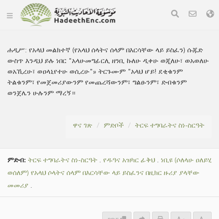
ሐዲሥ:
የአላህ መልክተኛ (የአላህ ሰላትና ሰላም በእርሳቸው ላይ ይስፈን) ሱጁድ
ውስጥ እንዲህ ይሉ ነበር "አላሁመግፊርሊ ዘንቢ ኩለሁ ዲቀሁ ወጂለሁ፣ ወአወለሁ
ወአኺረሁ፣ ወዐላኒየተሁ ወሲረሁ"» ትርጉሙም "አላህ ሆይ! ደቂቁንም
ትልቁንም፣ የመጀመሪያውንም የመጨረሻውንም፣ ግልፁንም፣ ድብቁንም
ወንጀሌን ሁሉንም ማረኝ።
ዋና ገጽ
ምድቦች
ትርፍ ተግባራትና ስነ-ስርዓት
ምድብ:
ትርፍ ተግባራትና ስነ-ስርዓት
.
የዱዓና አዝካር ፊቅህ
.
ነቢዩ (ሶለላሁ ዐለይሂ
ወሰለም) የአላህ ሶላትና ሰላም በእርሳቸው ላይ ይስፈንና በዚክር ዙሪያ ያላቸው
መመሪያ
.