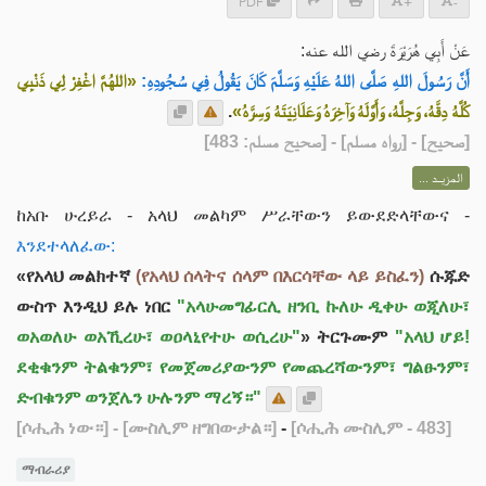
PDF
+
-
عَنْ أَبِي هُرَيْرَةَ رضي الله عنه:
أَنَّ رَسُولَ اللهِ صَلَّى اللهُ عَلَيْهِ وَسَلَّمَ كَانَ يَقُولُ فِي سُجُودِهِ:
«اللهُمَّ اغْفِرْ لِي ذَنْبِي
.
كُلَّهُ دِقَّهُ، وَجِلَّهُ، وَأَوَّلَهُ وَآخِرَهُ وَعَلَانِيَتَهُ وَسِرَّهُ»
] - [رواه مسلم] - [صحيح مسلم: 483]
صحيح
[
المزيــد ...
ከአቡ ሁረይራ - አላህ መልካም ሥራቸውን ይውደድላቸውና -
እንደተላለፈው:
«የአላህ መልክተኛ
(የአላህ ሰላትና ሰላም በእርሳቸው ላይ ይስፈን)
ሱጁድ
ውስጥ እንዲህ ይሉ ነበር
"አላሁመግፊርሊ ዘንቢ ኩለሁ ዲቀሁ ወጂለሁ፣
ወአወለሁ ወአኺረሁ፣ ወዐላኒየተሁ ወሲረሁ"
» ትርጉሙም
"አላህ ሆይ!
ደቂቁንም ትልቁንም፣ የመጀመሪያውንም የመጨረሻውንም፣ ግልፁንም፣
ድብቁንም ወንጀሌን ሁሉንም ማረኝ።"
[ሶሒሕ ነው።]
- [ሙስሊም ዘግበውታል።]
-
[ሶሒሕ ሙስሊም - 483]
ማብራሪያ