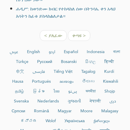
ሐዲሥ: ከወንድሙ ክብር የተከላከለ ሰው በትንሳኤ ቀን አላህ
እሳትን ከፊቱ ይከላከልለታል።
< ያለፈው
ቀጣዩ >
عربي
English
اردو
Español
Indonesia
বাংলা
Türkçe
Русский
Bosanski
සිංහල
हिन्दी
中文
فارسی
Tiếng Việt
Tagalog
Kurdî
Hausa
Português
മലയാളം
తెలుగు
Kiswahili
தமிழ்
မြန်မာ
ไทย
پښتو
অসমীয়া
Shqip
Svenska
Nederlands
ગુજરાતી
नेपाली
دری
Српски
Română
Magyar
Moore
Malagasy
ಕನ್ನಡ
Wolof
Українська
ქართული