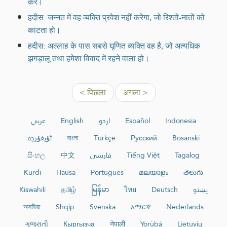
करे।
हदीस: जन्नत में वह व्यक्ति प्रवेश नहीं करेगा, जो रिश्तों-नातों को
काटता हो।
हदीस: अल्लाह के पास सबसे घृणित व्यक्ति वह है, जो अत्यधिक
झगड़ालू तथा हमेशा विवाद में रहने वाला हो।
< पिछला
अगला >
عربي
English
اردو
Español
Indonesia
ئۇيغۇرچە
বাংলা
Türkçe
Русский
Bosanski
සිංහල
中文
فارسی
Tiếng Việt
Tagalog
Kurdî
Hausa
Português
മലയാളം
తెలుగు
Kiswahili
தமிழ்
မြန်မာ
ไทย
Deutsch
پښتو
অসমীয়া
Shqip
Svenska
አማርኛ
Nederlands
ગુજરાતી
Кыргызча
नेपाली
Yorùbá
Lietuvių