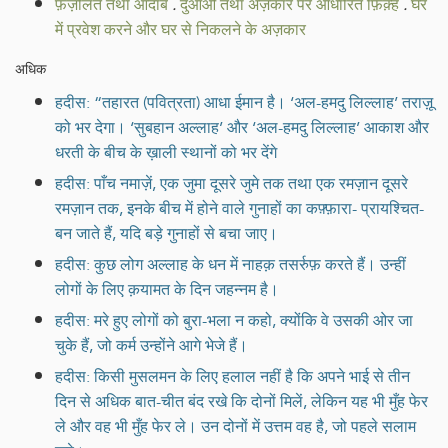
फ़ज़ीलतें तथा आदाब
.
दुआओं तथा अज़कार पर आधारित फ़िक़्ह
.
घर
में प्रवेश करने और घर से निकलने के अज़कार
अधिक
हदीस: “तहारत (पवित्रता) आधा ईमान है। ‘अल-हमदु लिल्लाह’ तराज़ू
को भर देगा। ‘सुबहान अल्लाह’ और ‘अल-हमदु लिल्लाह’ आकाश और
धरती के बीच के ख़ाली स्थानों को भर देंगे
हदीस: पाँच नमाज़ें, एक जुमा दूसरे जुमे तक तथा एक रमज़ान दूसरे
रमज़ान तक, इनके बीच में होने वाले गुनाहों का कफ़्फ़ारा- प्रायश्चित-
बन जाते हैं, यदि बड़े गुनाहों से बचा जाए।
हदीस: कुछ लोग अल्लाह के धन में नाहक़ तसर्रुफ़ करते हैं। उन्हीं
लोगों के लिए क़यामत के दिन जहन्नम है।
हदीस: मरे हुए लोगों को बुरा-भला न कहो, क्योंकि वे उसकी ओर जा
चुके हैं, जो कर्म उन्होंने आगे भेजे हैं।
हदीस: किसी मुसलमन के लिए हलाल नहीं है कि अपने भाई से तीन
दिन से अधिक बात-चीत बंद रखे कि दोनों मिलें, लेकिन यह भी मुँह फेर
ले और वह भी मुँह फेर ले। उन दोनों में उत्तम वह है, जो पहले सलाम