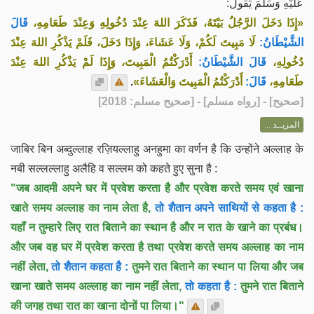
عَلَيْهِ وَسَلَّمَ يَقُولُ:
«إِذَا دَخَلَ الرَّجُلُ بَيْتَهُ، فَذَكَرَ اللهَ عِنْدَ دُخُولِهِ وَعِنْدَ طَعَامِهِ،
قَالَ
الشَّيْطَانُ:
لَا مَبِيتَ لَكُمْ، وَلَا عَشَاءَ، وَإِذَا دَخَلَ، فَلَمْ يَذْكُرِ اللهَ عِنْدَ
دُخُولِهِ،
قَالَ الشَّيْطَانُ:
أَدْرَكْتُمُ الْمَبِيتَ، وَإِذَا لَمْ يَذْكُرِ اللهَ عِنْدَ
.
أَدْرَكْتُمُ الْمَبِيتَ وَالْعَشَاءَ»
قَالَ:
طَعَامِهِ،
] - [رواه مسلم] - [صحيح مسلم: 2018]
صحيح
[
المزيــد ...
जाबिर बिन अब्दुल्लाह रज़ियल्लाहु अनहुमा का वर्णन है कि उन्होंने अल्लाह के
नबी सल्लल्लाहु अलैहि व सल्लम को कहते हुए सुना है :
"जब आदमी अपने घर में प्रवेश करता है और प्रवेश करते समय एवं खाना
खाते समय अल्लाह का नाम लेता है,
तो शैतान अपने साथियों से कहता है :
यहाँ न तुम्हारे लिए रात बिताने का स्थान है और न रात के खाने का प्रबंध।
और जब वह घर में प्रवेश करता है तथा प्रवेश करते समय अल्लाह का नाम
नहीं लेता,
तो शैतान कहता है :
तुमने रात बिताने का स्थान पा लिया और जब
खाना खाते समय अल्लाह का नाम नहीं लेता,
तो कहता है :
तुमने रात बिताने
की जगह तथा रात का खाना दोनों पा लिया।"