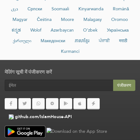
دری
Српски
Soomaali
Kinyarwanda
Română
Magyar
Čeština
Moore
Malagasy
Oromoo
ಕನ್ನಡ
Wolof
Azərbaycan
O‘zbek
Українська
ქართული
Македонски
ភាសាខ្មែរ
ਪੰਜਾਬੀ
मराठी
Kurmancî
मेलिंग सूची में पंजीकरण करें
पंजीकरण
github.com/IslamHouse-API