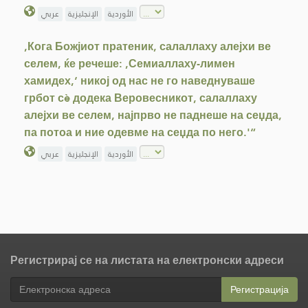
الأوردية
الإنجليزية
عربي
,Кога Божјиот пратеник, салаллаху алејхи ве
селем, ќе речеше: ,Семиаллаху-лимен
хамидех,‘ никој од нас не го наведнуваше
грбот сè додека Веровесникот, салаллаху
алејхи ве селем, најпрво не паднеше на сеџда,
па потоа и ние одевме на сеџда по него.'“
الأوردية
الإنجليزية
عربي
Регистрирај се на листата на електронски адреси
Регистрација