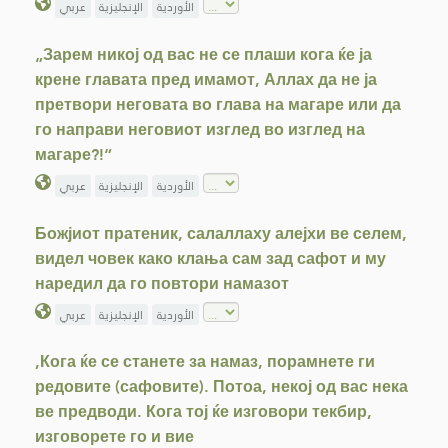
الأوردية
الإنجليزية
عربي
„Зарем никој од вас не се плаши кога ќе ја
крене главата пред имамот, Аллах да не ја
претвори неговата во глава на магаре или да
го направи неговиот изглед во изглед на
магаре?!“
الأوردية
الإنجليزية
عربي
Божјиот пратеник, салаллаху алејхи ве селем,
видел човек како клања сам зад сафот и му
наредил да го повтори намазот
الأوردية
الإنجليزية
عربي
,Кога ќе се станете за намаз, порамнете ги
редовите (сафовите). Потоа, некој од вас нека
ве предводи. Кога тој ќе изговори текбир,
изговорете го и вие