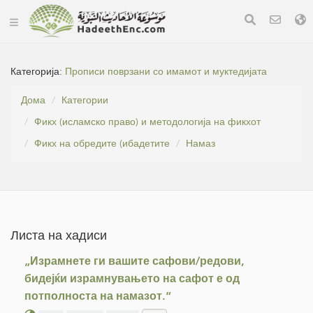
Категорија:
Прописи поврзани со имамот и муктедијата
Дома
Категории
Фикх (исламско право) и методологија на фикхот
Фикх на обредите (ибадетите
Намаз
Листа на хадиси
„Израмнете ги вашите сафови/редови,
бидејќи израмнувањето на сафот е од
потполноста на намазот.“