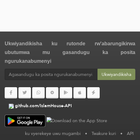
Ukwiyandikisha ku rutonde rw'abarungikirwa
ubutumwa mu gasandugu ka posita
ngurukanabumenyi
Ukwiyandikisha
github.com/IslamHouse-API
ku vyerekeye uwu mugambi
•
Twakure kuri
•
API