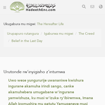
Ukugabura mu migwi:
The Hereafter Life
Urupapuro rutangura
Igaburwa mu migwi
The Creed
Belief in the Last Day
Urutonde rw'inyigisho z'intumwa
Uwo wese yungururije uwananiwe kwishura
ingurane akamuha irindi sango, canke
akamuhebera umugabane w'ingurane
yamwishuza, ku musi w'izuka ry'ibiremwa, Imana
Allah Izomushira mu gatutu Yamugeneye musi