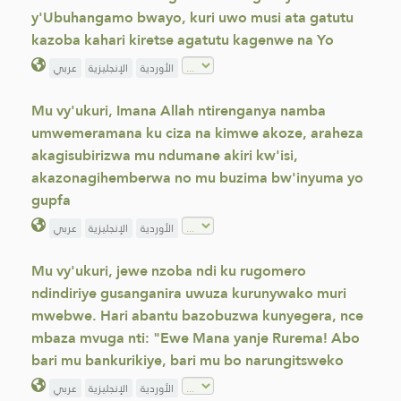
y'Ubuhangamo bwayo, kuri uwo musi ata gatutu
kazoba kahari kiretse agatutu kagenwe na Yo
الأوردية
الإنجليزية
عربي
Mu vy'ukuri, Imana Allah ntirenganya namba
umwemeramana ku ciza na kimwe akoze, araheza
akagisubirizwa mu ndumane akiri kw'isi,
akazonagihemberwa no mu buzima bw'inyuma yo
gupfa
الأوردية
الإنجليزية
عربي
Mu vy'ukuri, jewe nzoba ndi ku rugomero
ndindiriye gusanganira uwuza kurunywako muri
mwebwe. Hari abantu bazobuzwa kunyegera, nce
mbaza mvuga nti: "Ewe Mana yanje Rurema! Abo
bari mu bankurikiye, bari mu bo narungitsweko
الأوردية
الإنجليزية
عربي