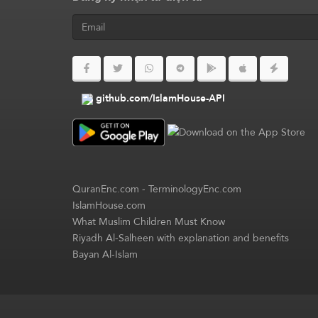
github.com/IslamHouse-API
QuranEnc.com
-
TerminologyEnc.com
IslamHouse.com
What Muslim Children Must Know
Riyadh Al-Salheen with explanation and benefits
Bayan Al-Islam