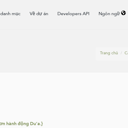
 danh mục
Về dự án
Developers API
Ngôn ngữ
Trang chủ
C
hơn hành động Du'a.}