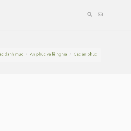
ác danh mục
Ân phúc và lễ nghĩa
Các ân phúc