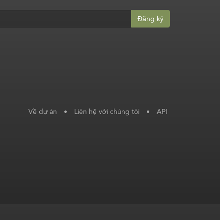
Đăng ký
Về dự án
•
Liên hệ với chúng tôi
•
API