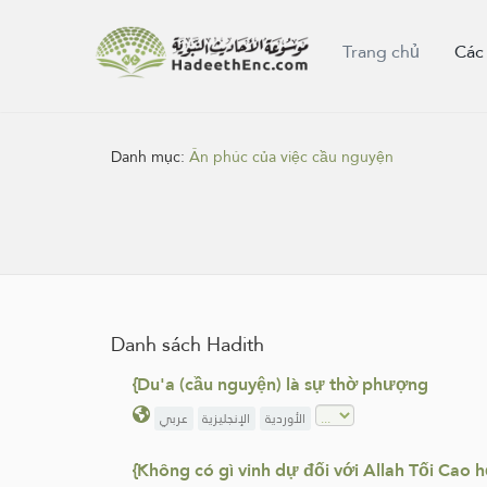
Trang chủ
Các
Danh mục:
Ân phúc của việc cầu nguyện
Danh sách Hadith
{Du'a (cầu nguyện) là sự thờ phượng
الأوردية
الإنجليزية
عربي
{Không có gì vinh dự đối với Allah Tối Cao 