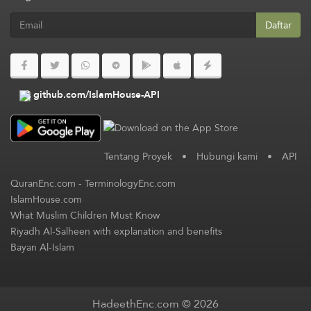
Daftar
github.com/IslamHouse-API
Tentang Proyek
•
Hubungi kami
•
API
QuranEnc.com
-
TerminologyEnc.com
IslamHouse.com
What Muslim Children Must Know
Riyadh Al-Salheen with explanation and benefits
Bayan Al-Islam
HadeethEnc.com © 2026