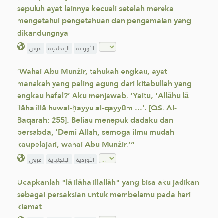
sepuluh ayat lainnya kecuali setelah mereka
mengetahui pengetahuan dan pengamalan yang
dikandungnya
الأوردية
الإنجليزية
عربي
‘Wahai Abu Munżir, tahukah engkau, ayat
manakah yang paling agung dari kitabullah yang
engkau hafal?’ Aku menjawab, ‘Yaitu, 'Allāhu lā
ilāha illā huwal-ḥayyu al-qayyūm ...’. [QS. Al-
Baqarah: 255]. Beliau menepuk dadaku dan
bersabda, ‘Demi Allah, semoga ilmu mudah
kaupelajari, wahai Abu Munżir.’”
الأوردية
الإنجليزية
عربي
Ucapkanlah "lā ilāha illallāh" yang bisa aku jadikan
sebagai persaksian untuk membelamu pada hari
kiamat