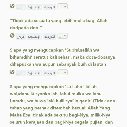
الأوردية
الإنجليزية
عربي
“Tidak ada sesuatu yang lebih mulia bagi Allah
daripada doa.”
الأوردية
الإنجليزية
عربي
Siapa yang mengucapkan 'Subḥānallāh wa
biḥamdihi' seratus kali sehari, maka dosa-dosanya
dihapuskan walaupun sebanyak buih di lautan
الأوردية
الإنجليزية
عربي
Siapa yang mengucapkan 'Lā ilāha illallāh
waḥdahu lā syarīka lah, lahul-mulku wa lahul-
ḥamdu, wa huwa 'alā kulli syai`in qadīr' (Tidak ada
tuhan yang berhak disembah kecuali Allah Yang
Maha Esa, tidak ada sekutu bagi-Nya, milik-Nya
seluruh kerajaan dan bagi-Nya segala pujian, dan