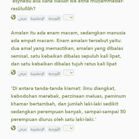
'asyhadu allā ilāha illallāh wa anna muḥammadar-
rasūlullāh?
الأوردية
الإنجليزية
عربي
Amalan itu ada enam macam, sedangkan manusia
ada empat macam. Enam amalan tersebut yaitu:
dua amal yang memastikan, amalan yang dibalas
semisal, satu kebaikan dibalas sepuluh kali lipat,
dan satu kebaikan dibalas tujuh ratus kali lipat
الأوردية
الإنجليزية
عربي
'Di antara tanda-tanda kiamat: ilmu diangkat,
kebodohan merebak, perzinaan meluas, peminum
khamar bertambah, dan jumlah laki-laki sedikit
sedangkan perempuan banyak, sampai-sampai 50
perempuan diurus oleh satu laki-laki.'
الأوردية
الإنجليزية
عربي