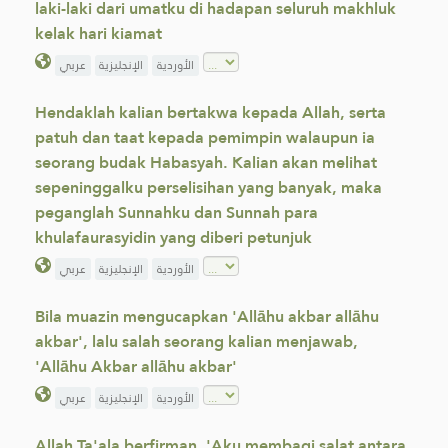
laki-laki dari umatku di hadapan seluruh makhluk
kelak hari kiamat
الأوردية
الإنجليزية
عربي
Hendaklah kalian bertakwa kepada Allah, serta
patuh dan taat kepada pemimpin walaupun ia
seorang budak Habasyah. Kalian akan melihat
sepeninggalku perselisihan yang banyak, maka
peganglah Sunnahku dan Sunnah para
khulafaurasyidin yang diberi petunjuk
الأوردية
الإنجليزية
عربي
Bila muazin mengucapkan 'Allāhu akbar allāhu
akbar', lalu salah seorang kalian menjawab,
'Allāhu Akbar allāhu akbar'
الأوردية
الإنجليزية
عربي
Allah Ta'ala berfirman, 'Aku membagi salat antara