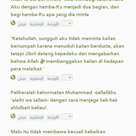
Aku dengan hamba-Ku menjadi dua bagian, dan
bagi hamba-Ku apa yang dia minta
الأوردية
الإنجليزية
عربي
'Ketahuilah, sungguh aku tidak meminta kalian
bersumpah karena menuduh kalian berdusta, akan
tetapi Jibril datang kepadaku dan mengabarkan
bahwa Allah ﷻ membanggakan kalian di hadapan
para malaikat.'
الأوردية
الإنجليزية
عربي
Peliharalah kehormatan Muhammad -ṣallallāhu
'alaihi wa sallam- dengan cara menjaga hak-hak
ahlulbait beliau!
الأوردية
الإنجليزية
عربي
Malu itu tidak membawa kecuali kebaikan