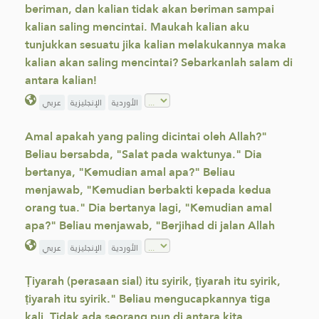
beriman, dan kalian tidak akan beriman sampai
kalian saling mencintai. Maukah kalian aku
tunjukkan sesuatu jika kalian melakukannya maka
kalian akan saling mencintai? Sebarkanlah salam di
antara kalian!
الأوردية
الإنجليزية
عربي
Amal apakah yang paling dicintai oleh Allah?"
Beliau bersabda, "Salat pada waktunya." Dia
bertanya, "Kemudian amal apa?" Beliau
menjawab, "Kemudian berbakti kepada kedua
orang tua." Dia bertanya lagi, "Kemudian amal
apa?" Beliau menjawab, "Berjihad di jalan Allah
الأوردية
الإنجليزية
عربي
Ṭiyarah (perasaan sial) itu syirik, ṭiyarah itu syirik,
ṭiyarah itu syirik." Beliau mengucapkannya tiga
kali. Tidak ada seorang pun di antara kita