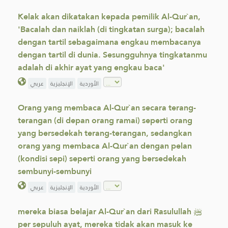
Kelak akan dikatakan kepada pemilik Al-Qur`an,
'Bacalah dan naiklah (di tingkatan surga); bacalah
dengan tartil sebagaimana engkau membacanya
dengan tartil di dunia. Sesungguhnya tingkatanmu
adalah di akhir ayat yang engkau baca'
الأوردية
الإنجليزية
عربي
Orang yang membaca Al-Qur`an secara terang-
terangan (di depan orang ramai) seperti orang
yang bersedekah terang-terangan, sedangkan
orang yang membaca Al-Qur`an dengan pelan
(kondisi sepi) seperti orang yang bersedekah
sembunyi-sembunyi
الأوردية
الإنجليزية
عربي
mereka biasa belajar Al-Qur`an dari Rasulullah ﷺ
per sepuluh ayat, mereka tidak akan masuk ke