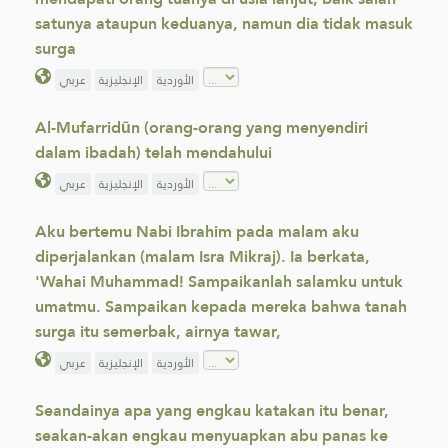
satunya ataupun keduanya, namun dia tidak masuk
surga
الأوردية
الإنجليزية
عربي
Al-Mufarridūn (orang-orang yang menyendiri
dalam ibadah) telah mendahului
الأوردية
الإنجليزية
عربي
Aku bertemu Nabi Ibrahim pada malam aku
diperjalankan (malam Isra Mikraj). Ia berkata,
'Wahai Muhammad! Sampaikanlah salamku untuk
umatmu. Sampaikan kepada mereka bahwa tanah
surga itu semerbak, airnya tawar,
الأوردية
الإنجليزية
عربي
Seandainya apa yang engkau katakan itu benar,
seakan-akan engkau menyuapkan abu panas ke