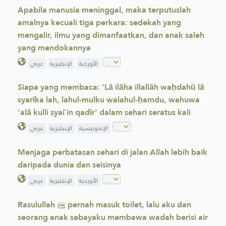
Apabila manusia meninggal, maka terputuslah
amalnya kecuali tiga perkara: sedekah yang
mengalir, ilmu yang dimanfaatkan, dan anak saleh
yang mendokannya
الأوردية
الإنجليزية
عربي
Siapa yang membaca: 'Lā ilāha illallāh waḥdahū lā
syarīka lah, lahul-mulku walahul-ḥamdu, wahuwa
'alā kulli syai`in qadīr' dalam sehari seratus kali
الإندونيسية
الإنجليزية
عربي
Menjaga perbatasan sehari di jalan Allah lebih baik
daripada dunia dan seisinya
الأوردية
الإنجليزية
عربي
Rasulullah ﷺ pernah masuk toilet, lalu aku dan
seorang anak sebayaku membawa wadah berisi air