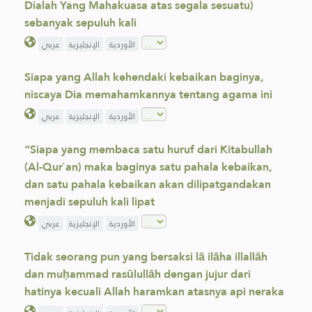
Dialah Yang Mahakuasa atas segala sesuatu)
sebanyak sepuluh kali
الأوردية
الإنجليزية
عربي
Siapa yang Allah kehendaki kebaikan baginya,
niscaya Dia memahamkannya tentang agama ini
الأوردية
الإنجليزية
عربي
“Siapa yang membaca satu huruf dari Kitabullah
(Al-Qur`an) maka baginya satu pahala kebaikan,
dan satu pahala kebaikan akan dilipatgandakan
menjadi sepuluh kali lipat
الأوردية
الإنجليزية
عربي
Tidak seorang pun yang bersaksi lā ilāha illallāh
dan muḥammad rasūlullāh dengan jujur dari
hatinya kecuali Allah haramkan atasnya api neraka