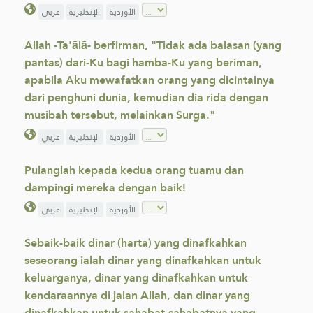
الأوردية
الإنجليزية
عربي
Allah -Ta'ālā- berfirman, "Tidak ada balasan (yang
pantas) dari-Ku bagi hamba-Ku yang beriman,
apabila Aku mewafatkan orang yang dicintainya
dari penghuni dunia, kemudian dia rida dengan
musibah tersebut, melainkan Surga."
الأوردية
الإنجليزية
عربي
Pulanglah kepada kedua orang tuamu dan
dampingi mereka dengan baik!
الأوردية
الإنجليزية
عربي
Sebaik-baik dinar (harta) yang dinafkahkan
seseorang ialah dinar yang dinafkahkan untuk
keluarganya, dinar yang dinafkahkan untuk
kendaraannya di jalan Allah, dan dinar yang
dinafkahkan untuk sahabat-sahabatnya yang