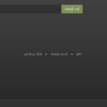
નોંધણી કરો
પ્રોજેકટ વિશે
•
અમારો સંપર્ક
•
API