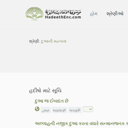
હોમ
શ્રેણીઓ
શ્રેણી:
દુઆની મહ્ત્વતા
હદીષો માટે સૂચિ
દુઆ જ ઈબાદત છે
الأوردية
الإنجليزية
عربي
અલ્લાહની નજીક દુઆ કરતા વધારે સન્માનજનક કો