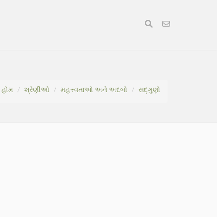
હોમ
શ્રેણીઓ
મહત્ત્વતાઓ અને અદબો
સદ્ગુણો