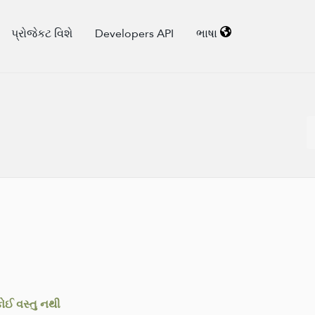
પ્રોજેકટ વિશે
Developers API
ભાષા
ઈ વસ્તુ નથી