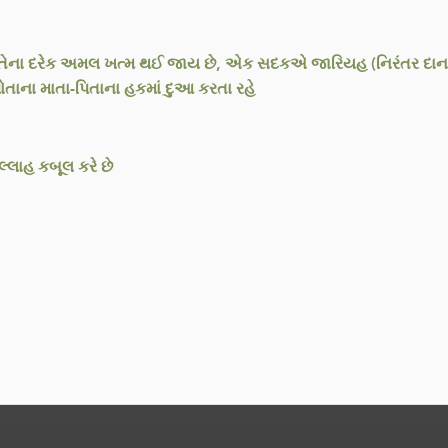
ય તેના દરેક અમલ ખત્મ થઈ જાય છે, એક સદકએ જારિયહ (નિરંતર દાન), બીજ
ોતાના માતા-પિતાના હકમાં દુઆ કરતા રહે
્લાહ કબૂલ કરે છે