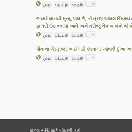
الأوردية
الإنجليزية
عربي
જ્યારે માનવી મૃત્યુ પામે છે, તો ત્રણ અમલ સિવા
ફાયદો ઉઠાવવામાં આવે અને ત્રીજું નેક બાળકો જે પ
الأوردية
الإنجليزية
عربي
પોતાના ગેરહાજર ભાઈ માટે કરવામાં આવતી દુઆ અલ
الأوردية
الإنجليزية
عربي
મેઇલ સૂચિ માટે નોંધણી કરો