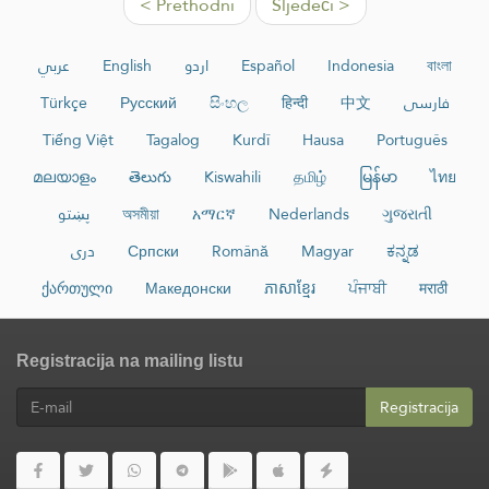
< Prethodni
Sljedeći >
عربي
English
اردو
Español
Indonesia
বাংলা
Türkçe
Русский
සිංහල
हिन्दी
中文
فارسی
Tiếng Việt
Tagalog
Kurdî
Hausa
Português
മലയാളം
తెలుగు
Kiswahili
தமிழ்
မြန်မာ
ไทย
پښتو
অসমীয়া
አማርኛ
Nederlands
ગુજરાતી
دری
Српски
Română
Magyar
ಕನ್ನಡ
ქართული
Македонски
ភាសាខ្មែរ
ਪੰਜਾਬੀ
मराठी
Registracija na mailing listu
Registracija