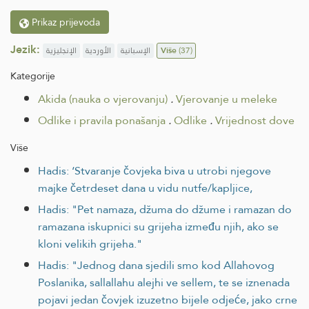
Prikaz prijevoda
Jezik:
الإنجليزية
الأوردية
الإسبانية
Više
(37)
Kategorije
Akida (nauka o vjerovanju)
.
Vjerovanje u meleke
Odlike i pravila ponašanja
.
Odlike
.
Vrijednost dove
Više
Hadis: ‘Stvaranje čovjeka biva u utrobi njegove
majke četrdeset dana u vidu nutfe/kapljice,
Hadis: "Pet namaza, džuma do džume i ramazan do
ramazana iskupnici su grijeha između njih, ako se
kloni velikih grijeha."
Hadis: "Jednog dana sjedili smo kod Allahovog
Poslanika, sallallahu alejhi ve sellem, te se iznenada
pojavi jedan čovjek izuzetno bijele odjeće, jako crne