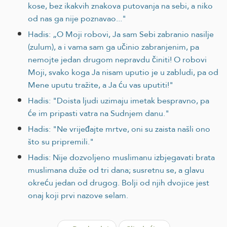
kose, bez ikakvih znakova putovanja na sebi, a niko
od nas ga nije poznavao..."
Hadis: „O Moji robovi, Ja sam Sebi zabranio nasilje
(zulum), a i vama sam ga učinio zabranjenim, pa
nemojte jedan drugom nepravdu činiti! O robovi
Moji, svako koga Ja nisam uputio je u zabludi, pa od
Mene uputu tražite, a Ja ću vas uputiti!"
Hadis: "Doista ljudi uzimaju imetak bespravno, pa
će im pripasti vatra na Sudnjem danu."
Hadis: "Ne vrijeđajte mrtve, oni su zaista našli ono
što su pripremili."
Hadis: Nije dozvoljeno muslimanu izbjegavati brata
muslimana duže od tri dana; susretnu se, a glavu
okreću jedan od drugog. Bolji od njih dvojice jest
onaj koji prvi nazove selam.