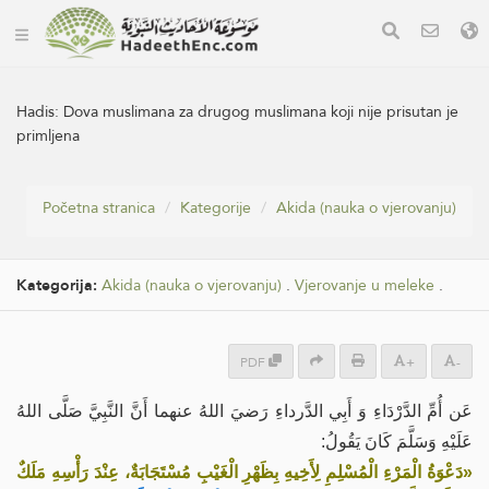
Hadis:
Dova muslimana za drugog muslimana koji nije prisutan je
primljena
Početna stranica
Kategorije
Akida (nauka o vjerovanju)
Kategorija:
Akida (nauka o vjerovanju)
.
Vjerovanje u meleke
.
PDF
+
-
عَن أُمِّ الدَّرْدَاءِ وَ أَبِي الدَّرداءِ رَضيَ اللهُ عنهما أَنَّ النَّبِيَّ صَلَّى اللهُ
عَلَيْهِ وَسَلَّمَ كَانَ يَقُولُ:
«دَعْوَةُ الْمَرْءِ الْمُسْلِمِ لِأَخِيهِ بِظَهْرِ الْغَيْبِ مُسْتَجَابَةٌ، عِنْدَ رَأْسِهِ مَلَكٌ