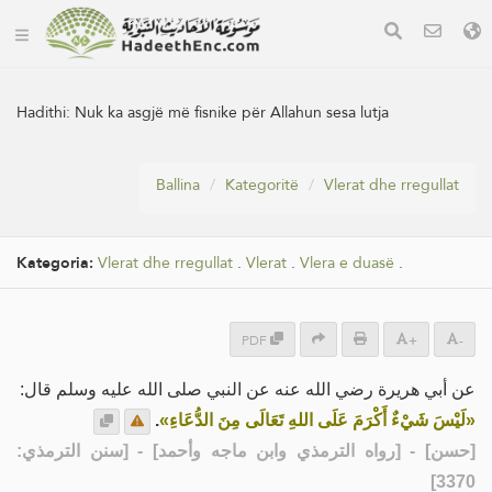
Hadithi:
Nuk ka asgjë më fisnike për Allahun sesa lutja
Ballina
Kategoritë
Vlerat dhe rregullat
Kategoria:
Vlerat dhe rregullat
.
Vlerat
.
Vlera e duasë
.
PDF
+
-
عن أبي هريرة رضي الله عنه عن النبي صلى الله عليه وسلم قال:
.
«لَيْسَ شَيْءٌ أَكْرَمَ عَلَى اللهِ تَعَالَى مِنَ الدُّعَاءِ»
] - [رواه الترمذي وابن ماجه وأحمد] - [سنن الترمذي:
حسن
[
3370]