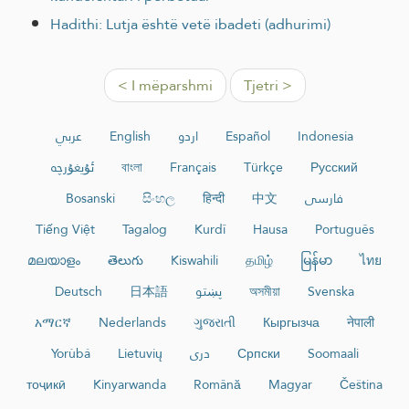
Hadithi: Lutja është vetë ibadeti (adhurimi)
< I mëparshmi
Tjetri >
عربي
English
اردو
Español
Indonesia
ئۇيغۇرچە
বাংলা
Français
Türkçe
Русский
Bosanski
සිංහල
हिन्दी
中文
فارسی
Tiếng Việt
Tagalog
Kurdî
Hausa
Português
മലയാളം
తెలుగు
Kiswahili
தமிழ்
မြန်မာ
ไทย
Deutsch
日本語
پښتو
অসমীয়া
Svenska
አማርኛ
Nederlands
ગુજરાતી
Кыргызча
नेपाली
Yorùbá
Lietuvių
دری
Српски
Soomaali
тоҷикӣ
Kinyarwanda
Română
Magyar
Čeština