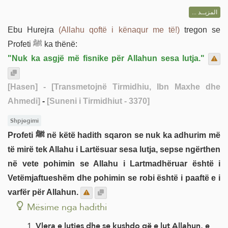
المزيــد ...
Ebu Hurejra
(Allahu qoftë i kënaqur me të!)
tregon se
Profeti ﷺ ka thënë:
"Nuk ka asgjë më fisnike për Allahun sesa lutja."
[Hasen]
- [Transmetojnë Tirmidhiu, Ibn Maxhe dhe
Ahmedi]
-
[Suneni i Tirmidhiut - 3370]
Shpjegimi
Profeti ﷺ në këtë hadith sqaron se nuk ka adhurim më
të mirë tek Allahu i Lartësuar sesa lutja, sepse ngërthen
në vete pohimin se Allahu i Lartmadhëruar është i
Vetëmjaftueshëm dhe pohimin se robi është i paaftë e i
varfër për Allahun.
Mësime nga hadithi
Vlera e lutjes dhe se kushdo që e lut Allahun, e