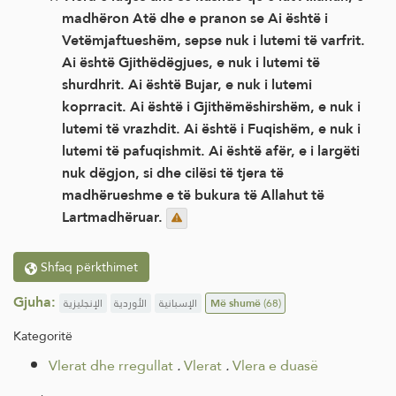
madhëron Atë dhe e pranon se Ai është i
Vetëmjaftueshëm, sepse nuk i lutemi të varfrit.
Ai është Gjithëdëgjues, e nuk i lutemi të
shurdhrit. Ai është Bujar, e nuk i lutemi
koprracit. Ai është i Gjithëmëshirshëm, e nuk i
lutemi të vrazhdit. Ai është i Fuqishëm, e nuk i
lutemi të pafuqishmit. Ai është afër, e i largëti
nuk dëgjon, si dhe cilësi të tjera të
madhërueshme e të bukura të Allahut të
Lartmadhëruar.
Shfaq përkthimet
Gjuha:
الإنجليزية
الأوردية
الإسبانية
Më shumë
(68)
Kategoritë
Vlerat dhe rregullat
.
Vlerat
.
Vlera e duasë