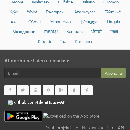
Moore
Malagasy
Fulfulde
Italiano
Oromoo
ಕನ್ನಡ
Wolof
Български
Azərbaycan
Ελληνικά
Akan
O‘zbek
Українська
ქართული
Lingala
Македонски
ភាសាខ្មែរ
Bambara
ਪੰਜਾਬੀ
मराठी
Kirundi
Yao
Kurmancî
Abonohu në listën e emailave
Abonohu
github.com/IslamHouse-API
Rreth projektit
•
Na kontaktoni
•
API