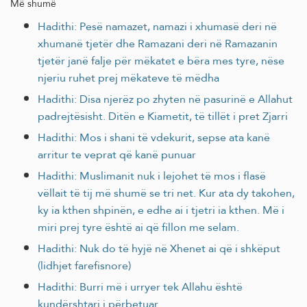
Më shumë
Hadithi: Pesë namazet, namazi i xhumasë deri në
xhumanë tjetër dhe Ramazani deri në Ramazanin
tjetër janë falje për mëkatet e bëra mes tyre, nëse
njeriu ruhet prej mëkateve të mëdha
Hadithi: Disa njerëz po zhyten në pasurinë e Allahut
padrejtësisht. Ditën e Kiametit, të tillët i pret Zjarri
Hadithi: Mos i shani të vdekurit, sepse ata kanë
arritur te veprat që kanë punuar
Hadithi: Muslimanit nuk i lejohet të mos i flasë
vëllait të tij më shumë se tri net. Kur ata dy takohen,
ky ia kthen shpinën, e edhe ai i tjetri ia kthen. Më i
miri prej tyre është ai që fillon me selam.
Hadithi: Nuk do të hyjë në Xhenet ai që i shkëput
(lidhjet farefisnore)
Hadithi: Burri më i urryer tek Allahu është
kundërshtari i përbetuar