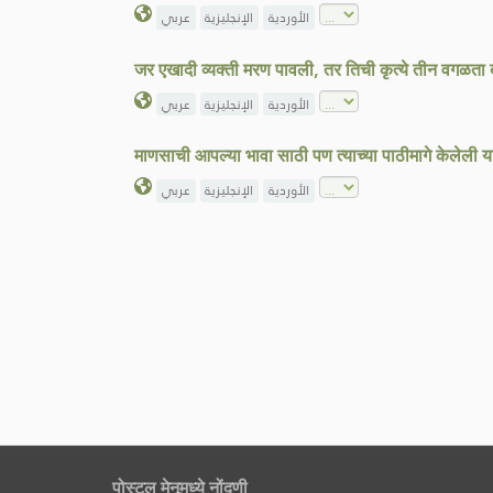
الأوردية
الإنجليزية
عربي
जर एखादी व्यक्ती मरण पावली, तर तिची कृत्ये तीन वगळता ब
الأوردية
الإنجليزية
عربي
माणसाची आपल्या भावा साठी पण त्याच्या पाठीमागे केलेली य
الأوردية
الإنجليزية
عربي
पोस्टल मेनूमध्ये नोंदणी