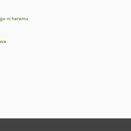
ogo ni haramu
hwa