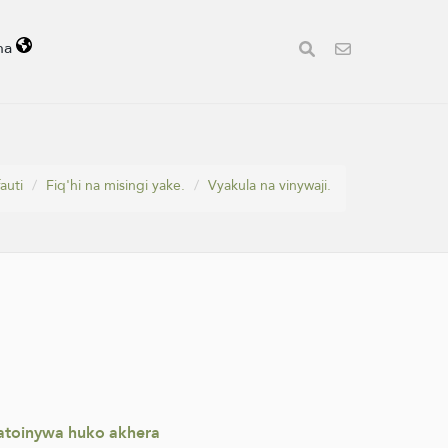
ha
auti
Fiq'hi na misingi yake.
Vyakula na vinywaji.
hatoinywa huko akhera