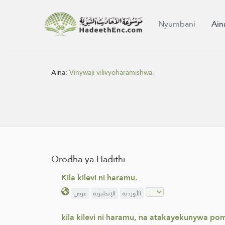
Nyumbani
Ain
Aina:
Vinywaji vilivyoharamishwa.
Orodha ya Hadithi
Kila kilevi ni haramu.
الأوردية
الإنجليزية
عربي
kila kilevi ni haramu, na atakayekunywa po