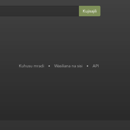
Kujisajili
Kuhusu mradi
•
Wasiliana na sisi
•
API