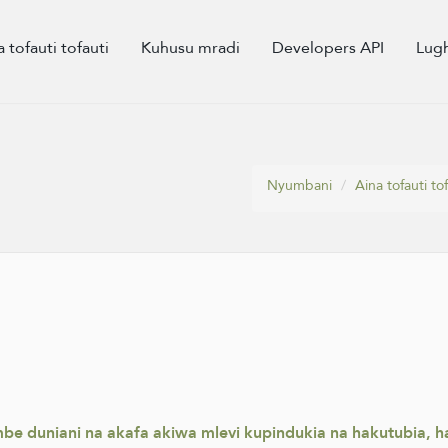
a tofauti tofauti
Kuhusu mradi
Developers API
Lug
Nyumbani
Aina tofauti tof
mbe duniani na akafa akiwa mlevi kupindukia na hakutubia, 