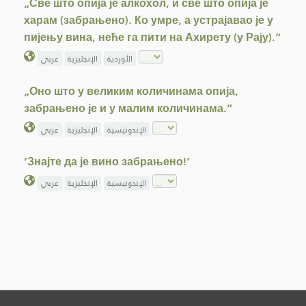
„Све што опија је алкохол, и све што опија је
харам (забрањено). Ко умре, а устрајавао је у
пијењу вина, неће га пити на Ахирету (у Рају).“
الأوردية
الإنجليزية
عربي
„Оно што у великим количинама опија,
забрањено је и у малим количинама.“
الإندونيسية
الإنجليزية
عربي
‘Знајте да је вино забрањено!’
الإندونيسية
الإنجليزية
عربي