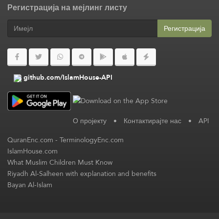
Регистрација на мејлинг листу
Регистрација
github.com/IslamHouse-API
О пројекту
•
Контактирајте нас
•
API
QuranEnc.com
-
TerminologyEnc.com
IslamHouse.com
What Muslim Children Must Know
Riyadh Al-Salheen with explanation and benefits
Bayan Al-Islam