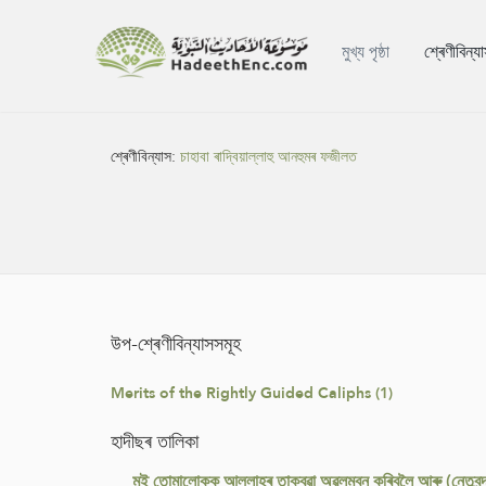
মুখ্য পৃষ্ঠা
শ্ৰেণীবিন্য
শ্ৰেণীবিন্যাস:
চাহাবা ৰাদ্বিয়াল্লাহু আনহুমৰ ফজীলত
উপ-শ্ৰেণীবিন্যাসসমূহ
Merits of the Rightly Guided Caliphs (1)
হাদীছৰ তালিকা
মই তোমালোকক আল্লাহৰ তাক্বৱা অৱলম্বন কৰিবলৈ আৰু (নেতৃবৃন্