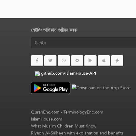
মেইলিং তালিকাত পঞ্জীয়ন কৰক
github.com/IslamHouse-API
QuranEnc.com
-
TerminologyEnc.com
IslamHouse.com
What Muslim Children Must Know
Riyadh Al-Salheen with explanation and benefits