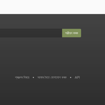
পঞ্জীয়ন কৰক
প্ৰকল্পৰ বিষয়ে
•
আমাৰ সৈতে যোগাযোগ কৰক
•
API