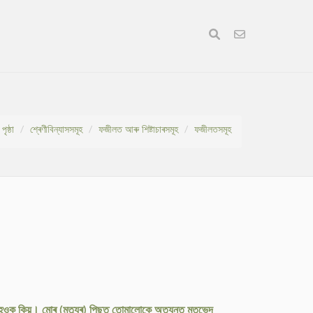
পৃষ্ঠা
শ্ৰেণীবিন্যাসসমূহ
ফজীলত আৰু শিষ্টাচাৰসমূহ
ফজীলতসমূহ
ে নহওক কিয়। মোৰ (মৃত্যুৰ) পিছত তোমালোকে অত্যন্ত মতভেদ