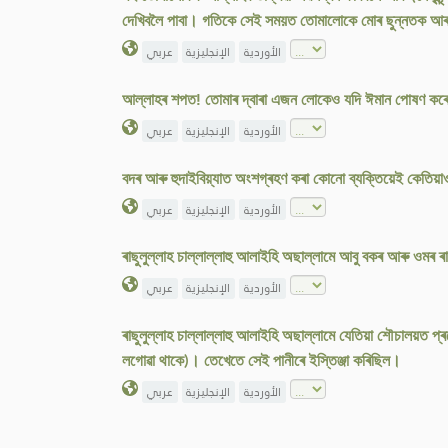
দেখিবলৈ পাবা। গতিকে সেই সময়ত তোমালোকে মোৰ ছুন্নতক আৰু ম
الأوردية
الإنجليزية
عربي
আল্লাহৰ শপত! তোমাৰ দ্বাৰা এজন লোকেও যদি ঈমান পোষণ কৰে
الأوردية
الإنجليزية
عربي
বদৰ আৰু হুদাইবিয়্যাত অংশগ্ৰহণ কৰা কোনো ব্যক্তিয়েই কেতিয়া
الأوردية
الإنجليزية
عربي
ৰাছুলুল্লাহ চাল্লাল্লাহু আলাইহি অছাল্লামে আবু বকৰ আৰু ওমৰ 
الأوردية
الإنجليزية
عربي
ৰাছুলুল্লাহ চাল্লাল্লাহু আলাইহি অছাল্লামে যেতিয়া শৌচালয়ত প
লগোৱা থাকে)। তেখেতে সেই পানীৰে ইস্তিঞ্জা কৰিছিল।
الأوردية
الإنجليزية
عربي