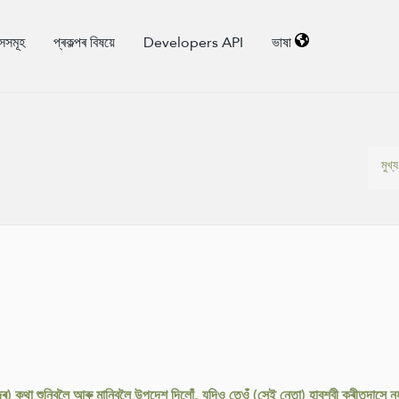
াসসমূহ
প্ৰকল্পৰ বিষয়ে
Developers API
ভাষা
মুখ্য 
দৰ) কথা শুনিবলৈ আৰু মানিবলৈ উপদেশ দিলোঁ, যদিও তেওঁ (সেই নেতা) হাবশ্বী ক্ৰীতদাস