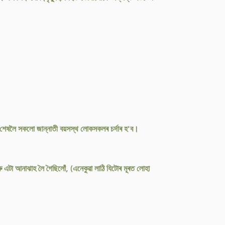
পৰা শেষলৈ সকলো জান্নাতী বয়সস্থ লোকসকলৰ চৰ্দাৰ হ'ব।
ু এটা আনাঝাহ লৈ গৈছিলোঁ, (এনেকুৱা লাঠি যিটোৰ মূৰত লোহা