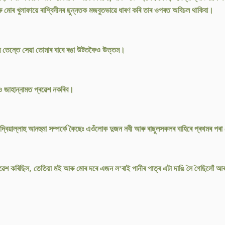
োৰ খুলাফায়ে ৰাশ্বিদীনৰ ছুন্নতক মজবুতভাৱে ধাৰণ কৰি তাৰ ওপৰত অবিচল থাকিবা।
 তেন্তে সেয়া তোমাৰ বাবে ৰঙা উটতকৈও উত্তম।
ও জাহান্নামত প্ৰৱেশ নকৰিব।
ৰাদ্বিয়াল্লাহু আনহুমা সম্পৰ্কে কৈছেঃ এওঁলোক দুজন নবী আৰু ৰাছুলসকলৰ বাহিৰে প্ৰথমৰ 
্ৰৱেশ কৰিছিল, তেতিয়া মই আৰু মোৰ দৰে এজন ল'ৰাই পানীৰ পাত্ৰ এটা দাঙি লৈ গৈছিলোঁ আৰ