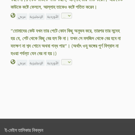
কাউকে কষ্টে ফেললে, আল্লাহ তাকেও কষ্টে পতিত করেন।
الأوردية
الإنجليزية
عربي
“তোমাদের কেউ যখন তার পেটে কোন কিছু অনুভব করে, তারপর তার সন্দেহ
হয় যে, পেট থেকে কিছু বের হল কি না। তখন সে মসজিদ থেকে বের হবে না
যতক্ষণ না শব্দ শোনে অথবা গন্ধ পায়”। (অর্থাৎ ওযু ভঙ্গের পূর্ণ বিশ্বাস না
হওয়া পর্যন্ত যেন বের না হয়।)
الأوردية
الإنجليزية
عربي
ই-মেইল তালিকায় নিবন্ধন