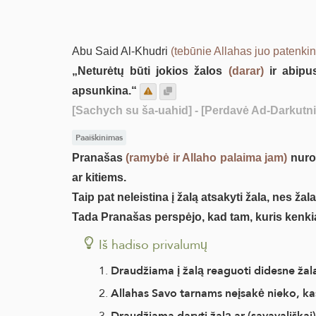
Abu Said Al-Khudri
(tebūnie Allahas juo patenkin
„Neturėtų būti jokios žalos
(darar)
ir abipu
apsunkina.“
[Sachych su ša-uahid]
- [Perdavė Ad-Darkutni
Paaiškinimas
Pranašas
(ramybė ir Allaho palaima jam)
nurod
ar kitiems.
Taip pat neleistina į žalą atsakyti žala, nes ža
Tada Pranašas perspėjo, kad tam, kuris ken
Iš hadiso privalumų
Draudžiama į žalą reaguoti didesne žal
Allahas Savo tarnams neįsakė nieko, ka
Draudžiama daryti žalą ar (savavališkai)