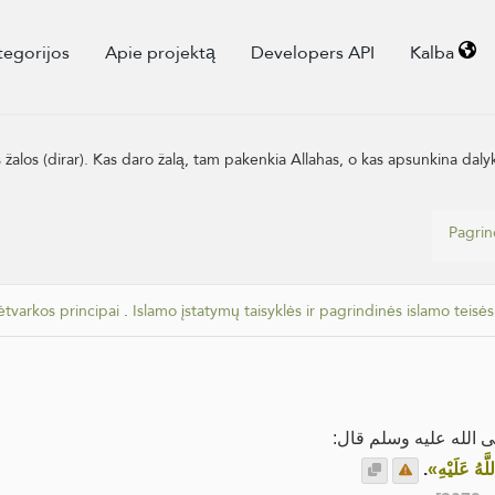
tegorijos
Apie projektą
Developers API
Kalba
s žalos (dirar). Kas daro žalą, tam pakenkia Allahas, o kas apsunkina dal
Pagrin
ėtvarkos principai
.
Islamo įstatymų taisyklės ir pagrindinės islamo teisės
ى الله عليه وسلم قال
.
«َهُ عَلَيْهِ