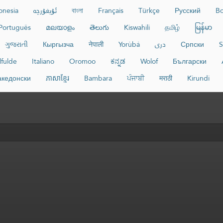
onesia
ئۇيغۇرچە
বাংলা
Français
Türkçe
Русский
Bo
Português
മലയാളം
తెలుగు
Kiswahili
தமிழ்
မြန်မာ
ગુજરાતી
Кыргызча
नेपाली
Yorùbá
دری
Српски
S
lfulde
Italiano
Oromoo
ಕನ್ನಡ
Wolof
Български
кедонски
ភាសាខ្មែរ
Bambara
ਪੰਜਾਬੀ
मराठी
Kirundi