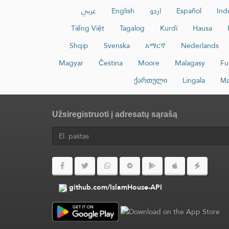
عربي
English
اردو
Español
Ind
Tiếng Việt
Tagalog
Kurdî
Hausa
Shqip
Svenska
አማርኛ
Nederlands
Magyar
Čeština
Moore
Malagasy
Fu
ქართული
Lingala
Ма
Užsiregistruoti į adresatų sąrašą
github.com/IslamHouse-API