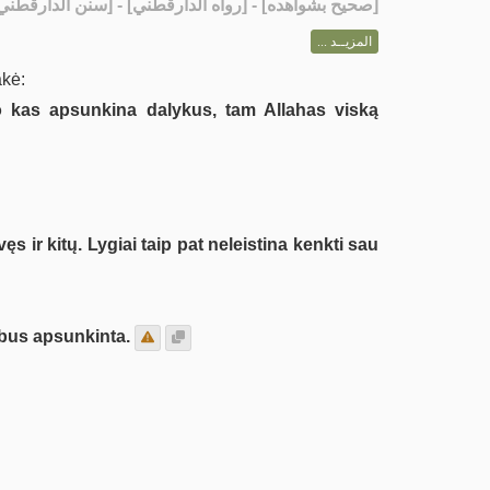
- [رواه الدارقطني] - [سنن الدارقطني: 3079]
صحيح بشواهده
[
المزيــد ...
kė:
o kas apsunkina dalykus, tam Allahas viską
 ir kitų. Lygiai taip pat neleistina kenkti sau
bus apsunkinta.