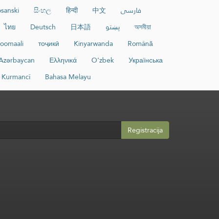
sanski
සිංහල
हिन्दी
中文
فارسی
ไทย
Deutsch
日本語
پښتو
অসমীয়া
oomaali
тоҷикӣ
Kinyarwanda
Română
Azərbaycan
Ελληνικά
O‘zbek
Українська
Kurmancî
Bahasa Melayu
Registracija