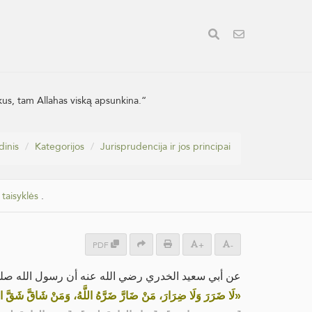
ykus, tam Allahas viską apsunkina.“
dinis
Kategorijos
Jurisprudencija ir jos principai
 taisyklės
.
PDF
+
-
عن أبي سعيد الخدري رضي الله عنه أن رسول الله صل:
لَا ضَرَرَ وَلَا ضِرَارَ، مَنْ ضَارَّ ضَرَّهُ اللَّهُ، وَمَنْ شَاقَّ شَقَّ اللّ»