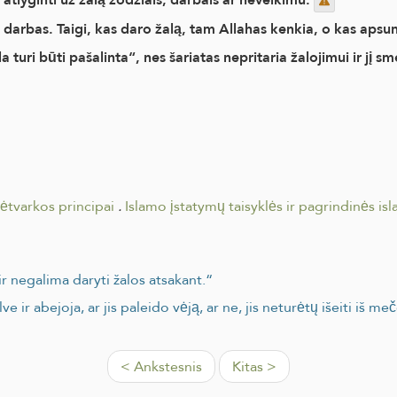
ir darbas. Taigi, kas daro žalą, tam Allahas kenkia, o kas aps
a turi būti pašalinta“, nes šariatas nepritaria žalojimui ir jį sm
sėtvarkos principai
.
Islamo įstatymų taisyklės ir pagrindinės isl
ir negalima daryti žalos atsakant.“
lve ir abejoja, ar jis paleido vėją, ar ne, jis neturėtų išeiti iš 
< Ankstesnis
Kitas >