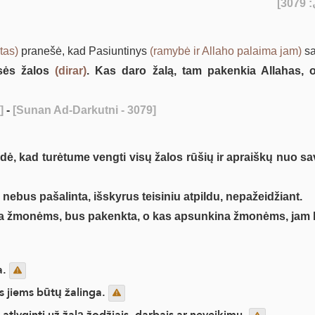
] 
tas)
pranešė, kad Pasiuntinys
(ramybė ir Allaho palaima jam)
sa
sės žalos
(dirar)
. Kas daro žalą, tam pakenkia Allahas, 
]
-
[Sunan Ad-Darkutni - 3079]
ė, kad turėtume vengti visų žalos rūšių ir apraiškų nuo savęs
la nebus pašalinta, išskyrus teisiniu atpildu, nepažeidžiant.
kia žmonėms, bus pakenkta, o kas apsunkina žmonėms, jam 
a.
s jiems būtų žalinga.
 atlyginti už žalą žodžiais, darbais ar neveikimu.