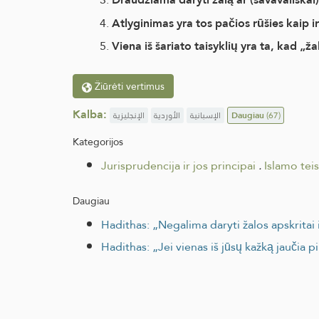
Atlyginimas yra tos pačios rūšies kaip 
Viena iš šariato taisyklių yra ta, kad „žal
Žiūrėti vertimus
Kalba:
الإنجليزية
الأوردية
الإسبانية
Daugiau
(67)
Kategorijos
Jurisprudencija ir jos principai
.
Islamo tei
Daugiau
Hadithas: „Negalima daryti žalos apskritai 
Hadithas: „Jei vienas iš jūsų kažką jaučia pi