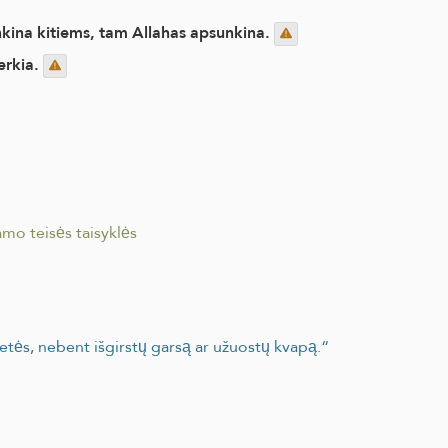
unkina kitiems, tam Allahas apsunkina.
erkia.
amo teisės taisyklės
mečetės, nebent išgirstų garsą ar užuostų kvapą.“