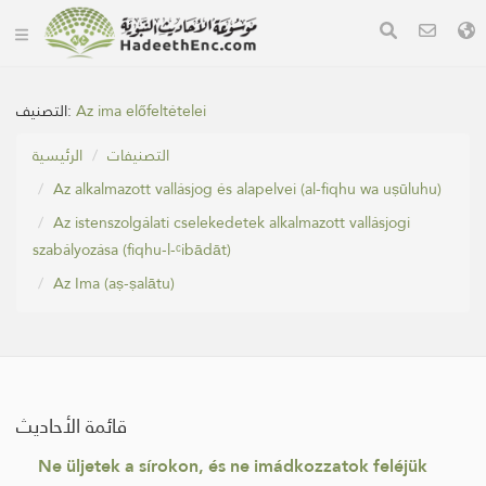
التصنيف:
Az ima előfeltételei
التصنيفات
الرئيسية
Az alkalmazott vallásjog és alapelvei (al-fiqhu wa uṣūluhu)
Az istenszolgálati cselekedetek alkalmazott vallásjogi
szabályozása (fiqhu-l-ᶜibādāt)
Az Ima (aṣ-ṣalātu)
قائمة الأحاديث
Ne üljetek a sírokon, és ne imádkozzatok feléjük