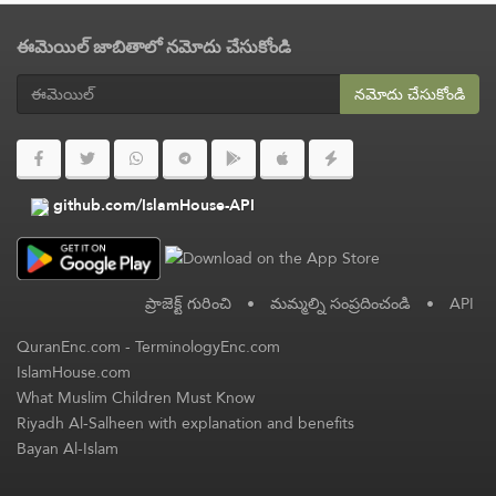
ఈమెయిల్ జాబితాలో నమోదు చేసుకోండి
నమోదు చేసుకోండి
github.com/IslamHouse-API
ప్రాజెక్ట్ గురించి
•
మమ్మల్ని సంప్రదించండి
•
API
QuranEnc.com
-
TerminologyEnc.com
IslamHouse.com
What Muslim Children Must Know
Riyadh Al-Salheen with explanation and benefits
Bayan Al-Islam