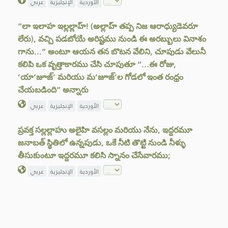
الأوردية
الإنجليزية
عربي
“లా ఇలాహ ఇల్లల్లాహ్! (అల్లాహ్ తప్ప నిజ ఆరాధ్యుడెవరూ
లేరు), వచ్చి పడబోయే అరిష్టము నుండి ఈ అరబ్బులు వినాశం
గాను...” అంటూ ఆయన తన బొటన వేలిని, చూపుడు వేలునీ
కలిపి ఒక వృత్తాకారము చేసి చూపుతూ “...ఈ రోజు,
‘యా’జూజ్’ మరియు మ’జూజ్’ల గోడలో ఇంత రంధ్రం
చేయబడింది” అన్నారు
الأوردية
الإنجليزية
عربي
ప్రవక్త సల్లల్లాహు అలైహి వసల్లం మరియు నేను, ఇద్దరమూ
జనాబత్ స్థితిలో ఉన్నపుడు, ఒకే నీటి తొట్టి నుండి నీళ్ళు
తీసుకుంటూ ఇద్దరమూ కలిసి స్నానం చేసేవారము;
الأوردية
الإنجليزية
عربي