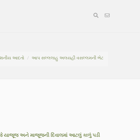
સંશનીય આદતો
આપ સલ્લલાહુ અલયહી વસલ્લમની ભેટ
યાજૂજ અને માજૂજની દિવાલમાં આટલું કાળું પડી