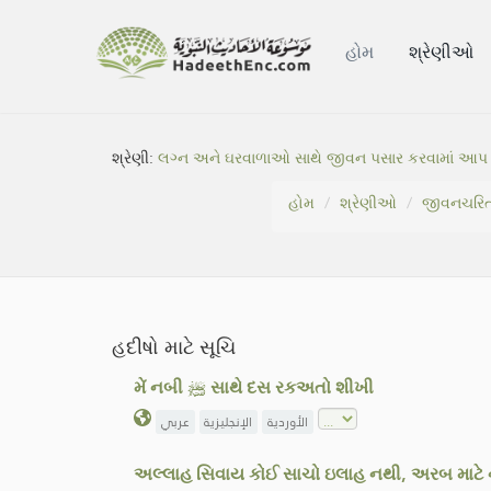
હોમ
શ્રેણીઓ
શ્રેણી:
લગ્ન અને ઘરવાળાઓ સાથે જીવન પસાર કરવામાં આપ
હોમ
શ્રેણીઓ
જીવનચરિત
હદીષો માટે સૂચિ
મેં નબી ﷺ સાથે દસ રકઅતો શીખી
الأوردية
الإنجليزية
عربي
અલ્લાહ સિવાય કોઈ સાચો ઇલાહ નથી, અરબ માટે ન