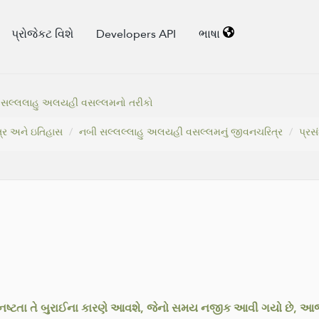
પ્રોજેકટ વિશે
Developers API
ભાષા
 સલ્લલાહુ અલયહી વસલ્લમનો તરીકો
્ર અને ઇતિહાસ
નબી સલ્લલ્લાહુ અલયહી વસલ્લમનું જીવનચરિત્ર
પ્ર
ષ્ટતા તે બુરાઈના કારણે આવશે, જેનો સમય નજીક આવી ગયો છે, આજે 