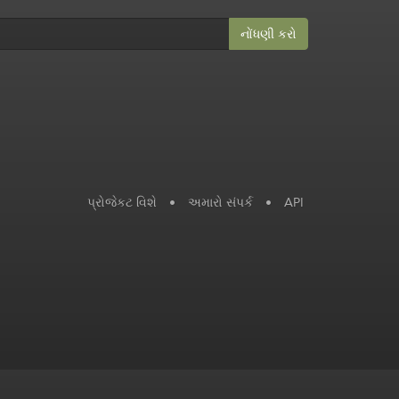
નોંધણી કરો
પ્રોજેકટ વિશે
•
અમારો સંપર્ક
•
API