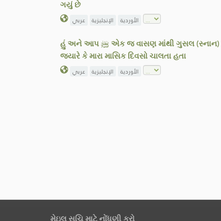
ગયું છે
الأوردية
الإنجليزية
عربي
હું અને આપ ﷺ એક જ વાસણ માંથી ગુસલ (સ્નાન) કરતા, જ્યારે કે અમે બન્ને જુનુબી હતા, આપ ﷺ મને સરવાલ બાંધી લેવાનો આદેશ આપતા, અને મારી સાથે ભેગા થઈ જતા
જ્યારે કે મારા માસિક દિવસો ચાલતા હતા
الأوردية
الإنجليزية
عربي
મેઇલ સૂચિ માટે નોંધણી કરો