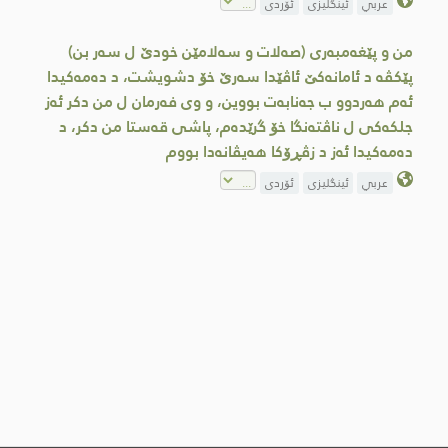
عربي
ئینگلیزی
ئۆردی
من و پێغه‌مبه‌ری (صه‌لات و سه‌لامێن خودێ ل سه‌ر بن)
پێكڤه‌ د ئامانه‌كێ ئاڤێدا سه‌رێ خۆ دشویشت، د ده‌مه‌كیدا
ئه‌م هه‌ردوو ب‌ جه‌نابه‌ت بووین، و وی فه‌رمان ل من دكر ئه‌ز
جلكه‌كی ل ناڤته‌نگا خۆ گرێده‌م، پاشی قه‌ستا من دكر، د
ده‌مه‌كیدا ئه‌ز د زڤڕۆكا هه‌یڤانه‌دا بووم
عربي
ئینگلیزی
ئۆردی