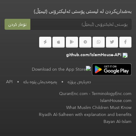
بەشداریکردن لە لیستی پۆستی ئەلیکترۆنی (ئیمێڵ)
تۆمار کردن
github.com/IslamHouse-API
دەربارەی پرۆژە
•
پەیوەندیمان پێوە بکە
•
API
QuranEnc.com
-
TerminologyEnc.com
IslamHouse.com
What Muslim Children Must Know
Riyadh Al-Salheen with explanation and benefits
Bayan Al-Islam