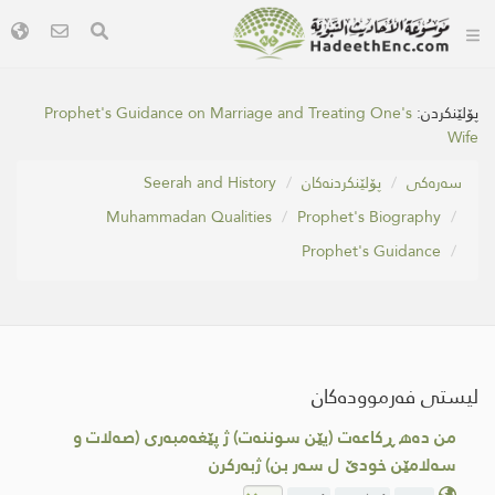
پۆلێنکردن:
Prophet's Guidance on Marriage and Treating One's
Wife
سه‌ره‌كی
پۆلێنکردنەکان
Seerah and History
Muhammadan Qualities
Prophet's Biography
Prophet's Guidance
لیستی فەرموودەکان
من ده‌ھ ڕكاعه‌ت (یێن سوننه‌ت) ژ پێغه‌مبه‌ری (صه‌لات و
سه‌لامێن خودێ ل سه‌ر بن) ژبه‌ركرن