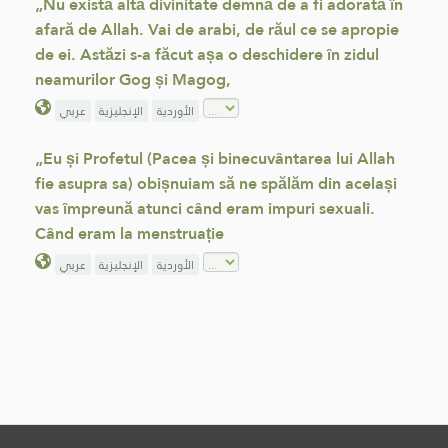
„Nu există altă divinitate demnă de a fi adorată în
afară de Allah. Vai de arabi, de răul ce se apropie
de ei. Astăzi s-a făcut așa o deschidere în zidul
neamurilor Gog și Magog,
الأوردية
الإنجليزية
عربي
„Eu și Profetul (Pacea și binecuvântarea lui Allah
fie asupra sa) obișnuiam să ne spălăm din același
vas împreună atunci când eram impuri sexuali.
Când eram la menstruație
الأوردية
الإنجليزية
عربي