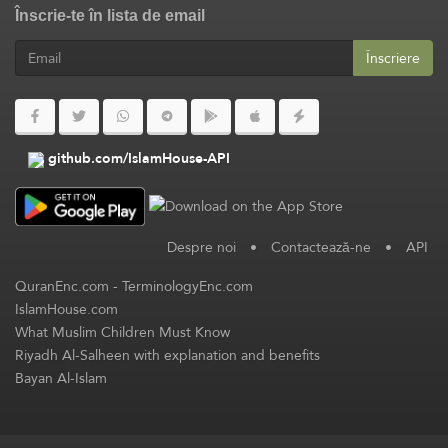
Înscrie-te în lista de email
Înscriere
github.com/IslamHouse-API
Despre noi
•
Contactează-ne
•
API
QuranEnc.com
-
TerminologyEnc.com
IslamHouse.com
What Muslim Children Must Know
Riyadh Al-Salheen with explanation and benefits
Bayan Al-Islam