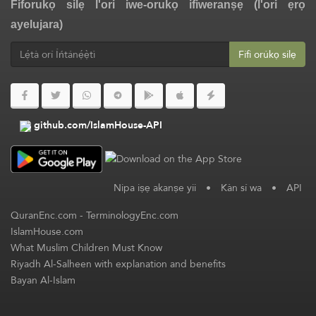
Fiforukọ silẹ l'ori iwe-orukọ ifiweranṣẹ (l'ori ẹrọ
ayelujara)
Fífi orúkọ silẹ
github.com/IslamHouse-API
Nipa iṣẹ akanṣe yii
•
Kàn sí wa
•
API
QuranEnc.com
-
TerminologyEnc.com
IslamHouse.com
What Muslim Children Must Know
Riyadh Al-Salheen with explanation and benefits
Bayan Al-Islam