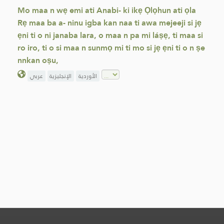
Mo maa n wẹ emi ati Anabi- ki ikẹ Ọlọhun ati ọla
Rẹ maa ba a- ninu igba kan naa ti awa mejeeji si jẹ
ẹni ti o ni janaba lara, o maa n pa mi láṣẹ, ti maa si
ro iro, ti o si maa n sunmọ mi ti mo si jẹ ẹni ti o n ṣe
nnkan oṣu,
الأوردية
الإنجليزية
عربي