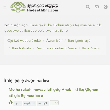
Ìpin ni isọ̀rí isọri :
Ilana rẹ- ki ikẹ Ọlọhun ati ọla Rẹ maa ba a- nibi
igbeyawo ati ibasepo pẹlu awọn ara ile rẹ
Ojú ìwé wẹẹbu àkọ́kọ́
Àwọn ìsọ̀rí
Itan ìgbésí ayé
Itan ti Anabi
Awọn iwa daadaa ti Anabi
‏Ilana Anabi
Ìtòlẹ́sẹẹsẹ àwọn hadiisi
Mo ha rakah mẹwaa lati ọdọ Anabi- ki ikẹ Ọlọhun
ati ọla Rẹ maa ba a-
الأوردية
الإنجليزية
عربي