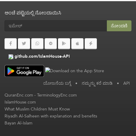
ಅಂಚೆ ಪಟ್ಟಿಯಲ್ಲಿ ನೋಂದಾಯಿಸಿ
ನೋಂದಣಿ
github.com/IslamHouse-API
ಯೋಜನೆಯ ಬಗ್ಗೆ
•
ನಮ್ಮನ್ನು ಕರೆ ಮಾಡಿ
•
API
QuranEnc.com
-
TerminologyEnc.com
IslamHouse.com
What Muslim Children Must Know
Riyadh Al-Salheen with explanation and benefits
Bayan Al-Islam