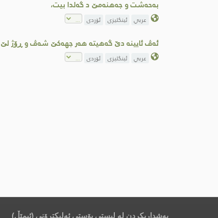
به‌حه‌شت و جه‌هنه‌مێ د گه‌لدا بیت،
عربي
ئینگلیزی
ئۆردی
ئەڤ ئایینه‌ دێ گەهیتە هەر جهەکێ شەڤ و ڕۆژ لێ هەبن
عربي
ئینگلیزی
ئۆردی
بەشداریکردن لە لیستی پۆستی ئەلیکترۆنی (ئیمێڵ)