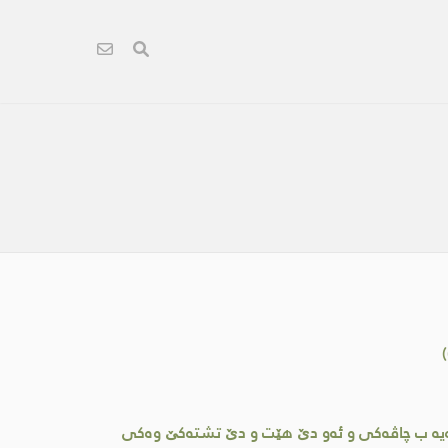
كوره‌یه ب چاڤه‌كی‌ و ئه‌و دێ هێت و دێ تشته‌كێ وه‌كی