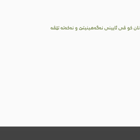
و ڤی ئایینی نه‌گه‌هینیتێ و نه‌كه‌ته‌ تێڤه‌