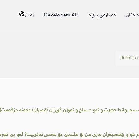
دنەکان
دەربارەی پرۆژە
Developers API
زمان
Belief in 
‌ر واندا دهێت و ئه‌و د ساخ و ئه‌وێن گۆڕان (قه‌بران) دكه‌نه‌ مزگه‌فت))
بێژم كو چ پێغه‌مبه‌ران به‌ری من بۆ ملله‌تێ خۆ به‌حس نه‌كربیت؟ ئه‌و یێ 