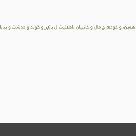
، و خودێ چ مال و خانییان ناهێلیت ل باژێڕ و گوند و ده‌شت و بیابانان ك