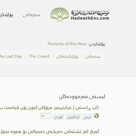
سه‌ره‌كی
پۆلێنکر
پۆلێنکردن:
Portents of the Hour
سه‌ره‌كی
پۆلێنکردنەکان
The Creed
the Last Day
لیستی فەرموودەکان
((ب ڕاستی ژ خرابترینێ مرۆڤان ئه‌ون یێن قیامه‌ت ب سه
عربي
ئینگلیزی
ئۆردی
ئه‌رێ ئه‌ز تشته‌كی ده‌رباره‌ی ده‌ججالی بۆ هه‌وه‌ نه‌