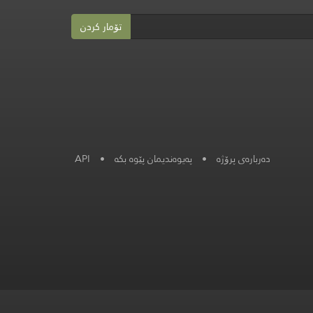
تۆمار کردن
دەربارەی پرۆژە
•
پەیوەندیمان پێوە بکە
•
API