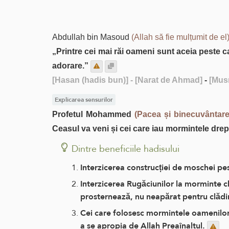
Abdullah bin Masoud
(Allah să fie mulțumit de el
„Printre cei mai răi oameni sunt aceia peste 
adorare.”
[Hasan (hadis bun)]
- [Narat de Ahmad]
-
[Mus
Explicarea sensurilor
Profetul Mohammed
(Pacea și binecuvântarea
Ceasul va veni și cei care iau mormintele drept
Dintre beneficiile hadisului
Interzicerea construcției de moschei pe
Interzicerea Rugăciunilor la morminte c
prosternează, nu neapărat pentru clădi
Cei care folosesc mormintele oamenilor 
a se apropia de Allah Preaînaltul.