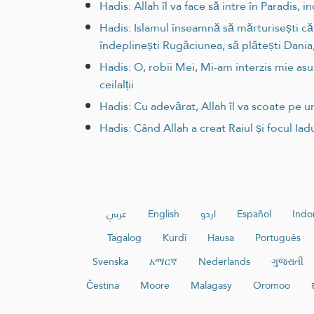
Hadis: Allah îl va face să intre în Paradis, i
Hadis: Islamul înseamnă să mărturisești că
îndeplinești Rugăciunea, să plătești Dania,
Hadis: O, robii Mei, Mi-am interzis mie asup
ceilalții
Hadis: Cu adevărat, Allah îl va scoate pe un
Hadis: Când Allah a creat Raiul și focul Iadul
عربي
English
اردو
Español
Indo
Tagalog
Kurdî
Hausa
Português
Svenska
አማርኛ
Nederlands
ગુજરાતી
Čeština
Moore
Malagasy
Oromoo