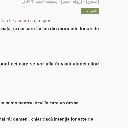
] - [رواه أحمد] - [مسند أحمد: 3844]
حسن
[
المزيــد ...
llah fie asupra sa)
a spus:
viață, și cei care își fac din morminte locuri de
unt cei care se vor afla în viață atunci când
 un nume pentru locul în care un om se
i răi oameni, chiar dacă intenția lor este de