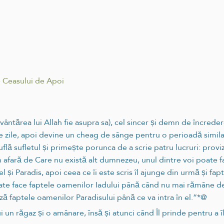
 Ceasului de Apoi
vântărea lui Allah fie asupra sa), cel sincer și demn de încreder
 zile, apoi devine un cheag de sânge pentru o perioadă simil
suflă sufletul și primește porunca de a scrie patru lucruri: provizia
l în afară de Care nu există alt dumnezeu, unul dintre voi poate
 și Paradis, apoi ceea ce îi este scris îl ajunge din urmă și fa
oate face faptele oamenilor Iadului până când nu mai rămâne dec
ază faptele oamenilor Paradisului până ce va intra în el.”*@
 un răgaz și o amânare, însă și atunci când Îl prinde pentru a îl