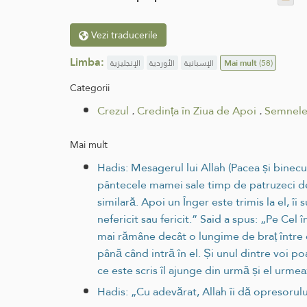
Vezi traducerile
Limba:
الإنجليزية
الأوردية
الإسبانية
Mai mult
(58)
Categorii
Crezul
.
Credința în Ziua de Apoi
.
Semnele
Mai mult
Hadis: Mesagerul lui Allah (Pacea și binecu
pântecele mamei sale timp de patruzeci de
similară. Apoi un Înger este trimis la el, îi 
nefericit sau fericit.” Said a spus: „Pe Ce
mai rămâne decât o lungime de braț între el
până când intră în el. Și unul dintre voi p
ce este scris îl ajunge din urmă și el urme
Hadis: „Cu adevărat, Allah îi dă opresorului