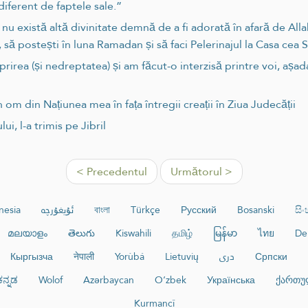
ndiferent de faptele sale.”
 nu există altă divinitate demnă de a fi adorată în afară de Al
 să postești în luna Ramadan și să faci Pelerinajul la Casa cea S
rirea (și nedreptatea) și am făcut-o interzisă printre voi, așadar
 om din Națiunea mea în fața întregii creații în Ziua Judecății
ui, l-a trimis pe Jibril
< Precedentul
Următorul >
nesia
ئۇيغۇرچە
বাংলা
Türkçe
Русский
Bosanski
සි
മലയാളം
తెలుగు
Kiswahili
தமிழ்
မြန်မာ
ไทย
De
Кыргызча
नेपाली
Yorùbá
Lietuvių
دری
Српски
ಕನ್ನಡ
Wolof
Azərbaycan
O‘zbek
Українська
ქართუ
Kurmancî