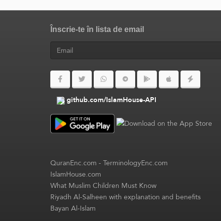
Înscrie-te în lista de email
github.com/IslamHouse-API
QuranEnc.com
-
TerminologyEnc.com
IslamHouse.com
What Muslim Children Must Know
Riyadh Al-Salheen with explanation and benefits
Bayan Al-Islam