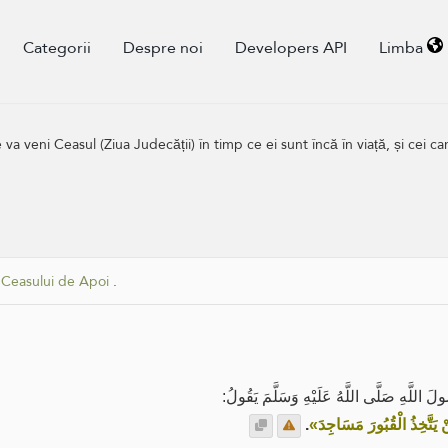
Categorii
Despre noi
Developers API
Limba
va veni Ceasul (Ziua Judecății) în timp ce ei sunt încă în viață, și cei c
Ceasului de Apoi
.
َّهِ صَلَّى اللَّهُ عَلَيْهِ وَسَلَّمَ يَقُولُ
.
« يَتَّخِذُ الْقُبُورَ مَسَاجِدَ