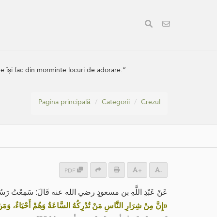
are își fac din morminte locuri de adorare.”
Pagina principală
Categorii
Crezul
PDF
+
-
عَنْ عَبْدِ اللَّهِ بن مسعودٍ رضي الله عنه قَالَ: سَمِعْتُ رَسُولَ الل:
إِنَّ مِنْ شِرَارِ النَّاسِ مَنْ تُدْرِكُهُ السَّاعَةُ وَهُمْ أَحْيَاءٌ، وَمَنْ»