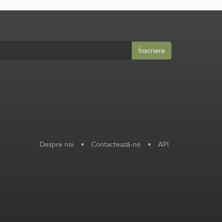
Înscriere
Despre noi
•
Contactează-ne
•
API