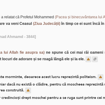
)
a relatat că Profetul Mohammed
(Pacea și binecuvântarea lui A
care va veni Ceasul
(Ziua Judecății)
în timp ce ei sunt încă în 
nad Ahmamd - 3844]
 lui Allah fie asupra sa)
ne spune că cei mai răi oameni s
 locuri de adorare și se roagă lângă ele și la ele.
ste morminte, deoarece acest lucru reprezintă politeism.
hiar dacă nu există o clădire, pentru că moscheea reprezintă
rea construită.
credincioși drept moschei pentru a se ruga sunt printre cei ma