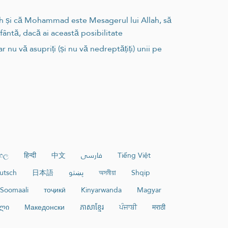
lah și că Mohammad este Mesagerul lui Allah, să
fântă, dacă ai această posibilitate
 nu vă asupriți (și nu vă nedreptățiți) unii pe
ංහල
हिन्दी
中文
فارسی
Tiếng Việt
utsch
日本語
پښتو
অসমীয়া
Shqip
Soomaali
тоҷикӣ
Kinyarwanda
Magyar
ლი
Македонски
ភាសាខ្មែរ
ਪੰਜਾਬੀ
मराठी