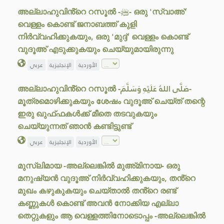
അല്ലാഹുവിൻ്റെ റസൂൽ -ﷺ- ഒരു 'സ്വാഅ്'
വെള്ളം കൊണ്ട് ജനാബത്ത് കുളി
നിർവ്വഹിക്കുകയും, ഒരു 'മുദ്ദ്' വെള്ളം കൊണ്ട്
വുദൂഅ് എടുക്കുകയും ചെയ്യുമായിരുന്നു
الأوردية
الإنجليزية
عربي
അല്ലാഹുവിൻ്റെ റസൂൽ -صَلَّى اللهُ عَلَيْهِ وَسَلَّمَ-
മൂത്രമൊഴിക്കുകയും ശേഷം വുദൂഅ് ചെയ്ത് തന്റെ
ഇരു ഖുഫ്ഫകൾക്ക് മീതെ തടവുകയും
ചെയ്യുന്നത് ഞാൻ കണ്ടിട്ടുണ്ട്
الأوردية
الإنجليزية
عربي
മുസ്ലിമായ -അല്ലെങ്കിൽ മുഅ്മിനായ- ഒരു
മനുഷ്യൻ വുദൂഅ് നിർവ്വഹിക്കുകയും, തൻ്റെ
മുഖം കഴുകുകയും ചെയ്താൽ തൻ്റെ രണ്ട്
കണ്ണുകൾ കൊണ്ട് അവൻ നോക്കിയ എല്ലാ
തെറ്റുകളും ആ വെള്ളത്തിനോടൊപ്പം -അല്ലെങ്കിൽ