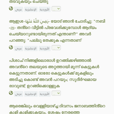
തടവുകയും ചെയ്തു
الأوردية
الإنجليزية
عربي
ആഇശ -رَضِيَ اللَّهُ عَنْهَا- യോട് ഞാൻ ചോദിച്ചു: "നബി
-ﷺ- തൻ്റെ വീട്ടിൽ പ്രവേശിക്കുമ്പോൾ ആദ്യം
ചെയ്യാറുണ്ടായിരുന്നത് എന്താണ്?" അവർ
പറഞ്ഞു: "പല്ലു തേക്കുക എന്നതാണ്
الأوردية
الإنجليزية
عربي
പിശാച് നിങ്ങളിലൊരാൾ ഉറങ്ങിക്കഴിഞ്ഞാൽ
അവൻ്റെ തലയുടെ അറ്റത്തായി മൂന്ന് കെട്ടുകൾ
കെട്ടുന്നതാണ്. ഓരോ കെട്ടുകൾക്ക് മുകളിലും
അടിച്ചു കൊണ്ട് അവൻ പറയും; സുദീർഘമായ
രാവുണ്ട്; ഉറങ്ങിക്കൊള്ളുക
الأوردية
الإنجليزية
عربي
ആരെങ്കിലും വെള്ളിയാഴ്ച്ച ദിവസം ജനാബത്തിൻ്റെ
കുളി കുളിക്കുകയും, ശേഷം നേരത്തെ