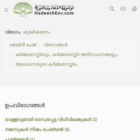
വിഭാഗം:
ശുദ്ധീകരണം
മെയിൻ പേജ്
വിഭാഗങ്ങൾ
കർമ്മശാസ്ത്രവും, കർമ്മശാസ്ത്ര അടിസ്ഥാനങ്ങളും
ആരാധനയുടെ കർമ്മശാസ്ത്രം
ഉപവിഭാഗങ്ങൾ
വെള്ളവുമായി ബന്ധപ്പെട്ട വിധിവിലക്കുകൾ (2)
നജസുകൾ നീക്കം ചെയ്യൽ (6)
പാത്രങ്ങൾ (1)