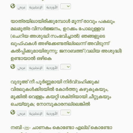
الأوردية
الإنجليزية
عربي
യാത്രയിലായിരിക്കുമ്പോൾ മൂന്ന് രാവും പകലും
മലമൂത്ര വിസർജ്ജനം, ഉറക്കം പോലുള്ളവ
(ചെറിയ അശുദ്ധി സംഭവിച്ചാൽ) ഞങ്ങളുടെ
ഖുഫ്ഫകൾ അഴിക്കേണ്ടതില്ലെന്ന് അവിടുന്ന്
കൽപ്പിക്കുമായിരുന്നു; ജനാബത്ത് (വലിയ അശുദ്ധി)
ഉണ്ടായാൽ ഒഴികെ
الأوردية
الإنجليزية
عربي
വുദൂഅ് നീ പൂർണ്ണമായി നിർവ്വഹിക്കുക!
വിരലുകൾക്കിടയിൽ കോർത്തു കഴുകുകയും,
മൂക്കിൽ വെള്ളം കയറ്റി ശക്തിയായി ചീറ്റുകയും
ചെയ്യുക; നോമ്പുകാരനല്ലെങ്കിൽ
الأوردية
الإنجليزية
عربي
നബി -ﷺ- ചാണകം കൊണ്ടോ എല്ല് കൊണ്ടോ