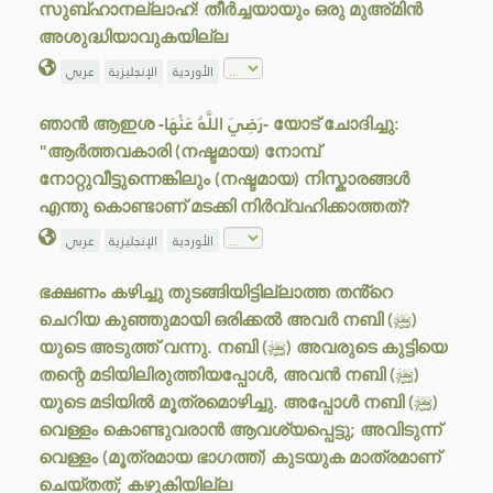
സുബ്ഹാനല്ലാഹ്! തീർച്ചയായും ഒരു മുഅ്മിൻ
അശുദ്ധിയാവുകയില്ല
الأوردية
الإنجليزية
عربي
ഞാൻ ആഇശ -رَضِيَ اللَّهُ عَنْهَا- യോട് ചോദിച്ചു:
"ആർത്തവകാരി (നഷ്ടമായ) നോമ്പ്
നോറ്റുവീട്ടുന്നെങ്കിലും (നഷ്ടമായ) നിസ്കാരങ്ങൾ
എന്തു കൊണ്ടാണ് മടക്കി നിർവ്വഹിക്കാത്തത്?
الأوردية
الإنجليزية
عربي
ഭക്ഷണം കഴിച്ചു തുടങ്ങിയിട്ടില്ലാത്ത തൻ്റെ
ചെറിയ കുഞ്ഞുമായി ഒരിക്കൽ അവർ നബി (ﷺ)
യുടെ അടുത്ത് വന്നു. നബി (ﷺ) അവരുടെ കുട്ടിയെ
തന്റെ മടിയിലിരുത്തിയപ്പോൾ, അവൻ നബി (ﷺ)
യുടെ മടിയിൽ മൂത്രമൊഴിച്ചു. അപ്പോൾ നബി (ﷺ)
വെള്ളം കൊണ്ടുവരാൻ ആവശ്യപ്പെട്ടു; അവിടുന്ന്
വെള്ളം (മൂത്രമായ ഭാഗത്ത്) കുടയുക മാത്രമാണ്
ചെയ്തത്; കഴുകിയില്ല