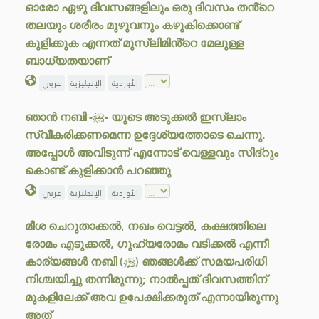
ഓരോ ഏഴു ദിവസങ്ങളിലും ഒരു ദിവസം തൻ്റെ
തലയും ശരീരം മുഴുവനും കഴുകിക്കൊണ്ട്
കുളിക്കുക എന്നത് മുസ്‌ലിമിൻ്റെ മേലുള്ള
ബാധ്യതയാണ്
الأوردية
الإنجليزية
عربي
ഞാൻ നബി -ﷺ- യുടെ അടുക്കൽ ഇസ്‌ലാം
സ്വീകരിക്കണമെന്ന ഉദ്ദേശ്യത്തോടെ ചെന്നു.
അപ്പോൾ അവിടുന്ന് എന്നോട് വെള്ളവും സിദ്റും
കൊണ്ട് കുളിക്കാൻ പറഞ്ഞു
الأوردية
الإنجليزية
عربي
മീശ ചെറുതാക്കൽ, നഖം വെട്ടൽ, കക്ഷത്തിലെ
രോമം എടുക്കൽ, ഗുഹ്യരോമം വടിക്കൽ എന്നീ
കാര്യങ്ങൾ നബി (ﷺ) ഞങ്ങൾക്ക് സമയപരിധി
നിശ്ചയിച്ചു തന്നിരുന്നു; നാൽപ്പത് ദിവസത്തിന്
മുകളിലേക്ക് അവ ഉപേക്ഷിക്കരുത് എന്നായിരുന്നു
അത്