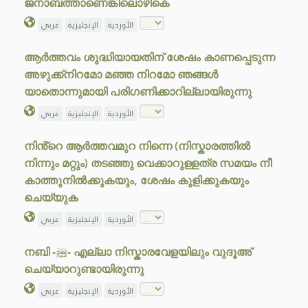
ജനാബത്താണെങ്കിലൊഴികെ
الأوردية
الإنجليزية
عربي
ആർത്തവം ശുദ്ധിയായതിന് ശേഷം കാണപ്പെടുന്ന
അഴുക്ക്നിറമോ മഞ്ഞ നിറമോ ഞങ്ങൾ
യാതൊന്നുമായി പരിഗണിക്കാറില്ലായിരുന്നു
الأوردية
الإنجليزية
عربي
നിൻ്റെ ആർത്തവമുറ നിന്നെ (നിസ്കാരത്തിൽ
നിന്നും മറ്റും) തടഞ്ഞു വെക്കാറുള്ളത്ര സമയം നീ
കാത്തുനിൽക്കുകയും, ശേഷം കുളിക്കുകയും
ചെയ്യുക
الأوردية
الإنجليزية
عربي
നബി -ﷺ- എല്ലാ നിസ്കാരവേളയിലും വുദൂഅ്
ചെയ്യാറുണ്ടായിരുന്നു
الأوردية
الإنجليزية
عربي