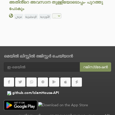
അതിൻ്റെ അവസാന തുള്ളിയോടൊപ്പം- പുറത്തു
പോകും
الأوردية
الإنجليزية
عربي
മെയിൽ ലിസ്റ്റിൽ രജിസ്റ്റർ ചെയ്യാൻ
റജിസ്‌ട്രേഷൻ
github.com/IslamHouse-API