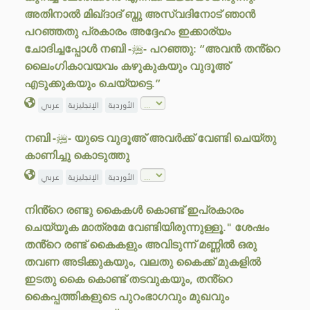
അതിനാൽ മിഖ്ദാദ് ബ്നു അസ്‌വദിനോട് ഞാൻ
പറഞ്ഞതു പ്രകാരം അദ്ദേഹം ഇക്കാര്യം
ചോദിച്ചപ്പോൾ നബി -ﷺ- പറഞ്ഞു: “അവൻ തൻ്റെ
ലൈംഗികാവയവം കഴുകുകയും വുദൂഅ്
എടുക്കുകയും ചെയ്യട്ടെ.”
الأوردية
الإنجليزية
عربي
നബി -ﷺ- യുടെ വുദൂഅ് അവർക്ക് വേണ്ടി ചെയ്തു
കാണിച്ചു കൊടുത്തു
الأوردية
الإنجليزية
عربي
നിൻ്റെ രണ്ടു കൈകൾ കൊണ്ട് ഇപ്രകാരം
ചെയ്യുക മാത്രമേ വേണ്ടിയിരുന്നുള്ളൂ." ശേഷം
തൻ്റെ രണ്ട് കൈകളും അവിടുന്ന് മണ്ണിൽ ഒരു
തവണ അടിക്കുകയും, വലതു കൈക്ക് മുകളിൽ
ഇടതു കൈ കൊണ്ട് തടവുകയും, തൻ്റെ
കൈപ്പത്തികളുടെ പുറംഭാഗവും മുഖവും