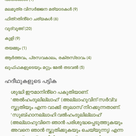
മലമൂത്ര വിസർജ്ജന മര്യാദകൾ (9)
ഫിത്റതിൻ്റെ ചര്യകൾ (6)
വുദ്വൂഅ് (20)
കുളി (9)
തയമ്മും (1)
ആർത്തവം, പ്രസവകാലം, രക്തസ്രാവം (4)
ഖുഫ്ഫകളുടെയും മറ്റും മേൽ തടവൽ (5)
ഹദീഥുകളുടെ പട്ടിക
ശുദ്ധി ഈമാനിൻ്റെ പകുതിയാണ്.
'അൽഹംദുലില്ലാഹ്' (അല്ലാഹുവിന് സർവ്വ
സ്തുതിയും എന്ന വാക്ക്) തുലാസ് നിറക്കുന്നതാണ്.
'സുബ്ഹാനല്ലാഹി വൽഹംദുലില്ലാഹ്'
(അല്ലാഹുവിനെ ഞാൻ പരിശുദ്ധപ്പെടുത്തുകയും
അവനെ ഞാൻ സ്തുതിക്കുകയും ചെയ്യുന്നു) എന്ന