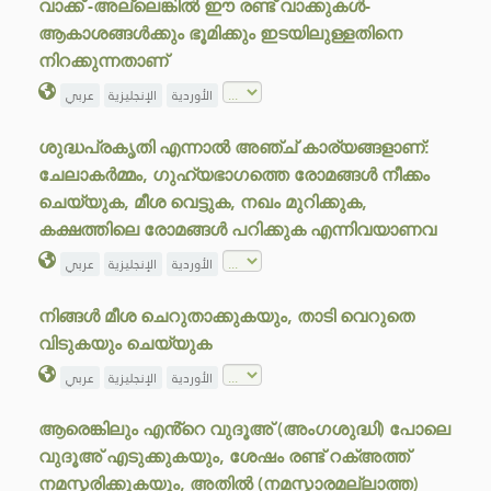
വാക്ക് -അല്ലെങ്കിൽ ഈ രണ്ട് വാക്കുകൾ-
ആകാശങ്ങൾക്കും ഭൂമിക്കും ഇടയിലുള്ളതിനെ
നിറക്കുന്നതാണ്
الأوردية
الإنجليزية
عربي
ശുദ്ധപ്രകൃതി എന്നാൽ അഞ്ച് കാര്യങ്ങളാണ്:
ചേലാകർമ്മം, ഗുഹ്യഭാഗത്തെ രോമങ്ങൾ നീക്കം
ചെയ്യുക, മീശ വെട്ടുക, നഖം മുറിക്കുക,
കക്ഷത്തിലെ രോമങ്ങൾ പറിക്കുക എന്നിവയാണവ
الأوردية
الإنجليزية
عربي
നിങ്ങൾ മീശ ചെറുതാക്കുകയും, താടി വെറുതെ
വിടുകയും ചെയ്യുക
الأوردية
الإنجليزية
عربي
ആരെങ്കിലും എൻ്റെ വുദൂഅ് (അംഗശുദ്ധി) പോലെ
വുദൂഅ് എടുക്കുകയും, ശേഷം രണ്ട് റക്അത്ത്
നമസ്കരിക്കുകയും, അതിൽ (നമസ്കാരമല്ലാത്ത)