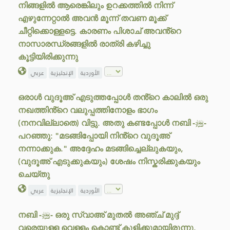
നിങ്ങളിൽ ആരെങ്കിലും ഉറക്കത്തിൽ നിന്ന്
എഴുന്നേറ്റാൽ അവൻ മൂന്ന് തവണ മൂക്ക്
ചീറ്റിക്കൊള്ളട്ടെ. കാരണം പിശാച് അവൻ്റെ
നാസാരന്ധ്രങ്ങളിൽ രാത്രി കഴിച്ചു
കൂട്ടിയിരിക്കുന്നു
الأوردية
الإنجليزية
عربي
ഒരാൾ വുദൂഅ് എടുത്തപ്പോൾ തൻ്റെ കാലിൽ ഒരു
നഖത്തിൻ്റെ വലുപ്പത്തിനോളം ഭാഗം
(നനവില്ലാതെ) വിട്ടു. അതു കണ്ടപ്പോൾ നബി -ﷺ-
പറഞ്ഞു: "മടങ്ങിപ്പോയി നിൻ്റെ വുദൂഅ്
നന്നാക്കുക." അദ്ദേഹം മടങ്ങിച്ചെല്ലുകയും,
(വുദൂഅ് എടുക്കുകയും) ശേഷം നിസ്കരിക്കുകയും
ചെയ്തു
الأوردية
الإنجليزية
عربي
നബി -ﷺ- ഒരു സ്വാഅ് മുതൽ അഞ്ച് മുദ്ദ്
വരെയുള്ള വെള്ളം കൊണ്ട് കുളിക്കുമായിരുന്നു.