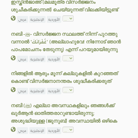
ഇസ്തിൻജാഅ് (മലമൂത്ര വിസർജ്ജനം
ശുചീകരിക്കുന്നത്) ചെയ്യുന്നത് വിലക്കിയിട്ടുണ്ട്
الأوردية
الإنجليزية
عربي
നബി -ﷺ- വിസർജ്ജന സ്ഥലത്ത് നിന്ന് പുറത്തു
വന്നാൽ 'غُفْرَانَكَ' (അല്ലാഹുവേ! നിന്നോട് ഞാൻ
പാപമോചനം തേടുന്നു) എന്ന് പറയുമായിരുന്നു
الأوردية
الإنجليزية
عربي
നിങ്ങളിൽ ആരും മൂന്ന് കല്ലുകളിൽ കുറഞ്ഞത്
കൊണ്ട് വിസർജനാനന്തരം ശുദ്ധീകരിക്കരുത്
الأوردية
الإنجليزية
عربي
നബി (ﷺ) എല്ലാ അവസ്ഥകളിലും ഞങ്ങൾക്ക്
ഖുർആൻ ഓതിത്തരാറുണ്ടായിരുന്നു;
അശുദ്ധിയുള്ള (ജുനുബ്) അവസ്ഥയിൽ ഒഴികെ
الأوردية
الإنجليزية
عربي