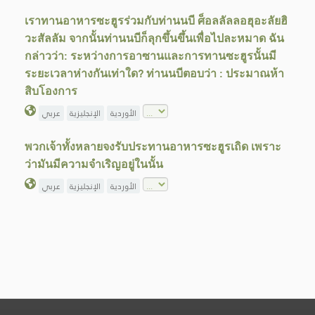
เราทานอาหารซะฮูรร่วมกับท่านนบี ศ็อลลัลลอฮุอะลัยฮิ
วะสัลลัม จากนั้นท่านนบีก็ลุกขึ้นขึ้นเพื่อไปละหมาด ฉัน
กล่าวว่า: ระหว่างการอาซานและการทานซะฮูรนั้นมี
ระยะเวลาห่างกันเท่าใด? ท่านนบีตอบว่า : ประมาณห้า
สิบโองการ
الأوردية
الإنجليزية
عربي
พวกเจ้าทั้งหลายจงรับประทานอาหารซะฮูรเถิด เพราะ
ว่ามันมีความจำเริญอยู่ในนั้น
الأوردية
الإنجليزية
عربي