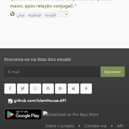
maior, após relação conjugal).”
الأوردية
الإنجليزية
عربي
Inscreva-se na lista dos emails
Inscrever
github.com/IslamHouse-API
Sobre o projeto
•
Contate-nos
•
API