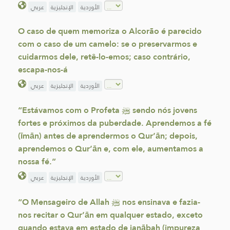
الأوردية
الإنجليزية
عربي
O caso de quem memoriza o Alcorão é parecido
com o caso de um camelo: se o preservarmos e
cuidarmos dele, retê-lo-emos; caso contrário,
escapa-nos-á
الأوردية
الإنجليزية
عربي
“Estávamos com o Profeta ﷺ sendo nós jovens
fortes e próximos da puberdade. Aprendemos a fé
(īmān) antes de aprendermos o Qur’ān; depois,
aprendemos o Qur’ān e, com ele, aumentamos a
nossa fé.”
الأوردية
الإنجليزية
عربي
“O Mensageiro de Allah ﷺ nos ensinava e fazia-
nos recitar o Qur’ān em qualquer estado, exceto
quando estava em estado de janābah (impureza