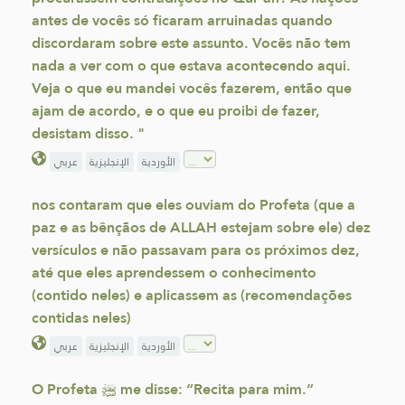
antes de vocês só ficaram arruinadas quando
discordaram sobre este assunto. Vocês não tem
nada a ver com o que estava acontecendo aqui.
Veja o que eu mandei vocês fazerem, então que
ajam de acordo, e o que eu proibi de fazer,
desistam disso. "
الأوردية
الإنجليزية
عربي
nos contaram que eles ouviam do Profeta (que a
paz e as bênçãos de ALLAH estejam sobre ele) dez
versículos e não passavam para os próximos dez,
até que eles aprendessem o conhecimento
(contido neles) e aplicassem as (recomendações
contidas neles)
الأوردية
الإنجليزية
عربي
O Profeta ﷺ me disse: “Recita para mim.”