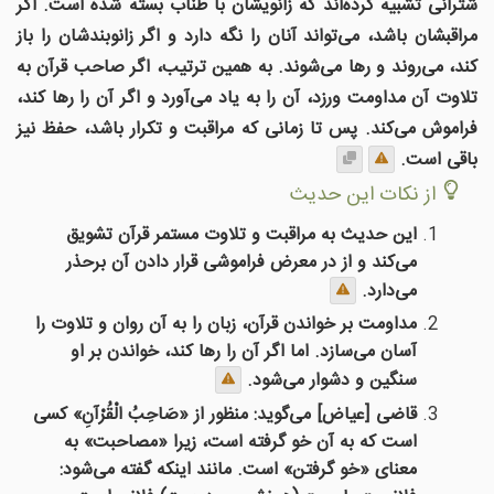
شترانی تشبیه کرده‌اند که زانویشان با طناب بسته شده است. اگر
مراقبشان باشد، می‌تواند آنان را نگه دارد و اگر زانوبندشان را باز
کند، می‌روند و رها می‌شوند. به همین ترتیب، اگر صاحب قرآن به
تلاوت آن مداومت ورزد، آن را به یاد می‌آورد و اگر آن را رها کند،
فراموش می‌کند. پس تا زمانی که مراقبت و تکرار باشد، حفظ نیز
باقی است.
از نکات این حدیث
این حدیث به مراقبت و تلاوت مستمر قرآن تشویق
می‌کند و از در معرض فراموشی قرار دادن آن برحذر
می‌دارد.
مداومت بر خواندن قرآن، زبان را به آن روان و تلاوت را
آسان می‌سازد. اما اگر آن را رها کند، خواندن بر او
سنگین و دشوار می‌شود.
قاضی [عیاض] می‌گوید: منظور از «صَاحِبُ الْقُرْآنِ» کسی
است که به آن خو گرفته است، زیرا «مصاحبت» به
معنای «خو گرفتن» است. مانند اینکه گفته می‌شود: