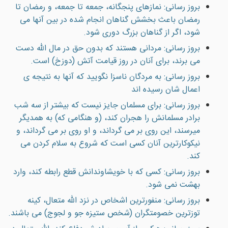
بروز رسانی: نمازهاى پنجگانه، جمعه تا جمعه، و رمضان تا
رمضان باعث بخشش گناهان انجام شده در بين آنها مى
شود، اگر از گناهان بزرگ دورى شود.
بروز رسانی: مردانى هستند كه بدون حق در مال الله دست
مى برند، براى آنان در روز قيامت آتش (دوزخ) است.
بروز رسانی: به مردگان ناسزا نگوييد که آنها به نتيجه ی
اعمال شان رسيده اند
بروز رسانی: براى مسلمان جایز نيست كه بيشتر از سه شب
برادر مسلمانش را هجران كند، (و هنگامى كه) به همديگر
ميرسند، اين روى بر مى گرداند، و او روى بر مى گرداند، و
نيكوكارترين آنان كسى است كه شروع به سلام كردن مى
كند.
بروز رسانی: کسی که با خويشاوندانش قطع رابطه کند، وارد
بهشت نمی شود.
بروز رسانی: منفورترین اشخاص در نزد الله متعال، كينه
توزترين خصومتگران (شخص ستيزه جو و لجوج) مى باشند.