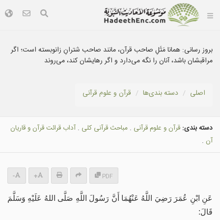
بروز رسانی:
همانا مَثَلِ صاحب قرآن، مانند صاحب شترانِ زانوبسته است؛ اگر
مراقبشان باشد، آنان را نگه می‌دارد و اگر رهایشان کند، می‌روند
اصلی
دسته بندى‌ها
قرآن و علوم قرآنی
دسته بندی:
قرآن و علوم قرآنی
.
مباحث قرآنی کلی
.
آداب قرائت قرآن و قاريان
آن
.
-
+
PDF
عَنِ ابْنِ عُمَرَ رَضِيَ اللَّهُ عَنْهُمَا أَنَّ رَسُولَ اللَّهِ صَلَّى اللهُ عَلَيْهِ وَسَلَّمَ
قَالَ: