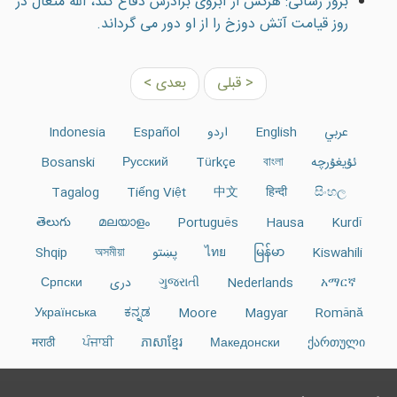
بروز رسانی: هرکس از آبروی برادرش دفاع کند، الله متعال در
روز قيامت آتش دوزخ را از او دور می گرداند.
< قبلی
بعدی >
عربي
English
اردو
Español
Indonesia
ئۇيغۇرچە
বাংলা
Türkçe
Русский
Bosanski
Tagalog
Tiếng Việt
中文
हिन्दी
සිංහල
తెలుగు
മലയാളം
Português
Hausa
Kurdî
Kiswahili
မြန်မာ
ไทย
پښتو
অসমীয়া
Shqip
አማርኛ
Nederlands
ગુજરાતી
دری
Српски
Українська
ಕನ್ನಡ
Moore
Magyar
Română
मराठी
ਪੰਜਾਬੀ
ភាសាខ្មែរ
Македонски
ქართული