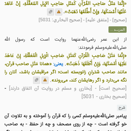
«إِنَّمَا مَثَلُ صَاحِبِ القُرْآنِ كَمَثَلِ صَاحِبِ الإِبِلِ المُعَقَّلَةِ، إِنْ عَاهَدَ
عَلَيْهَا أَمْسَكَهَا، وَإِنْ أَطْلَقَهَا ذَهَبَتْ»
.
[
صحيح
] - [متفق عليه] - [صحيح البخاري: 5031]
المزيــد ...
از ابن عمر رضی‌الله‌عنهما روایت است که رسول الله
صلی‌الله‌علیه‌وسلم فرمودند:
«إِنَّمَا مَثَلُ صَاحِبِ الْقُرْآنِ كَمَثَلِ صَاحِبِ الْإِبِلِ الْمُعَقَّلَةِ، إِنْ عَاهَدَ
عَلَيْهَا أَمْسَكَهَا، وَإِنْ أَطْلَقَهَا ذَهَبَتْ»
.
یعنی:
«همانا مَثَلِ صاحب قرآن،
مانند صاحب شترانِ زانوبسته است؛ اگر مراقبشان باشد، آنان را
نگه می‌دارد و اگر رهایشان کند، می‌روند»
.
[صحیح است]
- [بخارى و مسلم در روايت آن اتفاق دارند]
-
[صحیح بخاری - 5031]
شرح
پیامبر صلی‌الله‌علیه‌وسلم کسی را که قرآن را آموخته و به تلاوت آن
خو گرفته است - چه از روی مصحف و چه از حفظ - به صاحب