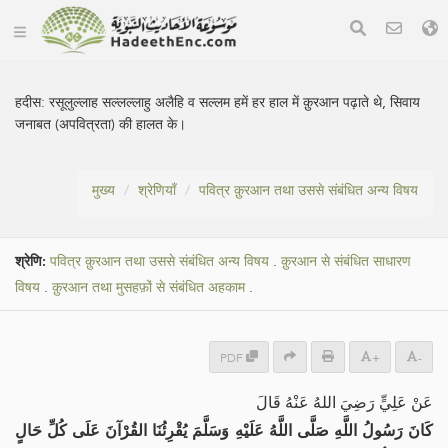
हदीस:
रसूलुल्लाह सल्लल्लाहु अलैहि व सल्लम हमें हर हाल में क़ुरआन पढ़ाते थे, सिवाय
जनाबत (अपवित्रता) की हालत के।
मुख्य
श्रेणियाँ
पवित्र क़ुरआन तथा उससे संबंधित अन्य विषय
श्रेणि:
पवित्र क़ुरआन तथा उससे संबंधित अन्य विषय
.
क़ुरआन से संबंधित साधारण
विषय
.
क़ुरआन तथा मुसहफ़ों से संबंधित अहकाम
.
PDF
+
-
عَنْ عَلِيٍّ رَضِيَ اللهُ عَنْهُ قَالَ
كَانَ رَسُولُ اللَّهِ صَلَّى اللَّهُ عَلَيْهِ وَسَلَّمَ يُقْرِئُنَا القُرْآنَ عَلَى كُلِّ حَالٍ