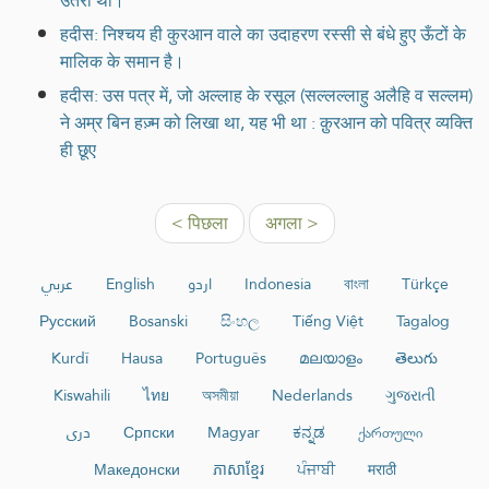
उतरी थी।
हदीस: निश्चय ही कुरआन वाले का उदाहरण रस्सी से बंधे हुए ऊँटों के
मालिक के समान है।
हदीस: उस पत्र में, जो अल्लाह के रसूल (सल्लल्लाहु अलैहि व सल्लम)
ने अम्र बिन हज़्म को लिखा था, यह भी था : क़ुरआन को पवित्र व्यक्ति
ही छूए
< पिछला
अगला >
عربي
English
اردو
Indonesia
বাংলা
Türkçe
Русский
Bosanski
සිංහල
Tiếng Việt
Tagalog
Kurdî
Hausa
Português
മലയാളം
తెలుగు
Kiswahili
ไทย
অসমীয়া
Nederlands
ગુજરાતી
دری
Српски
Magyar
ಕನ್ನಡ
ქართული
Македонски
ភាសាខ្មែរ
ਪੰਜਾਬੀ
मराठी