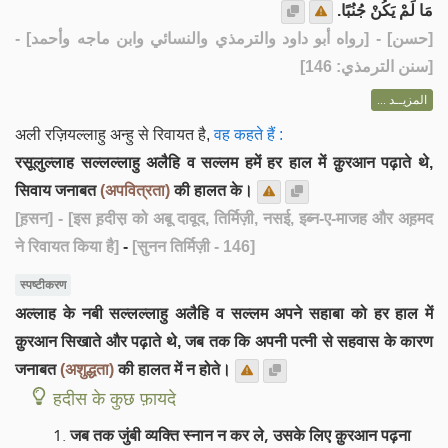
مَا لَمْ يَكُنْ جُنُبًا.
] - [رواه أبو داود والترمذي والنسائي وابن ماجه وأحمد] -
حسن
[
[سنن الترمذي: 146]
المزيــد ...
अली रज़ियल्लाहु अन्हु से रिवायत है,
वह कहते हैं :
रसूलुल्लाह सल्लल्लाहु अलैहि व सल्लम हमें हर हाल में क़ुरआन पढ़ाते थे,
सिवाय जनाबत
(अपवित्रता)
की हालत के।
[ह़सन]
- [इस ह़दीस़ को अबू दावूद, तिर्मिज़ी, नसई, इब्न-ए-माजह और अह़मद
ने रिवायत किया है]
-
[सुनन तिर्मिज़ी - 146]
स्पष्टीकरण
अल्लाह के नबी सल्लल्लाहु अलैहि व सल्लम अपने सहाबा को हर हाल में
क़ुरआन सिखाते और पढ़ाते थे, जब तक कि अपनी पत्नी से सहवास के कारण
जनाबत
(अशुद्धता)
की हालत में न होते।
हदीस के कुछ फ़ायदे
जब तक जुंबी व्यक्ति स्नान न कर ले, उसके लिए क़ुरआन पढ़ना