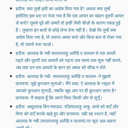
हदीस: क्या तुम्हें इसी का आदेश दिया गया है? अथवा क्या तुम्हें
इसीलिए इस धरा पर भेजा गया है कि एक आयत का खंडन दूसरी आयत
से करो? तुमसे पूर्व की उम्मतें तो इन्हीं जैसी चीज़ों के कारण तबाह हुई
हैं। तुम्हारा इन बातों से कोई लेना-देना नहीं है। देखो कि तुम्हें क्या
आदेश दिया गया है, तो उसपर अमल करो और किस बात से रोका गया
है, तो उससे रुक जाओ।
हदीस: अल्लाह के नबी सल्लल्लाहु अलैहि व सल्लम से दस आयतें
पढ़ते और दूसरी दस आयतों को पढ़ना उस समय तक शुरू नहीं करते,
जब तक उन दस आयतों के ज्ञान एवं अमल को सीख न लेते
हदीस: अल्लाह के नबी- सल्लल्लाहु अलैहि व सल्लम- ने मुझसे
फ़रमायाः मुझे क़ुरआन सुनाओ। मैंने कहा: ऐ अल्लाह के रसूल! मैं
आपको कुरआन सुनाऊँ, जबकि खुद आप पर ही क़ुरआन उतरा है?
फ़रमायाः मैं चाहता हूँ कि अपने सिवा किसी और से सुनूँ।
हदीस: अब्दुल्लाह बिन मसऊद- रज़ियल्लाहु अन्हु- काबे को बाएँ और
मिना को दाएँ करके खड़े हुए और फ़रमायाः यही वह स्थान है, जहाँ
अल्लाह के नबी (सल्लल्लाहु अलैहि व सल्लम) पर सूरा अल-बक़रा