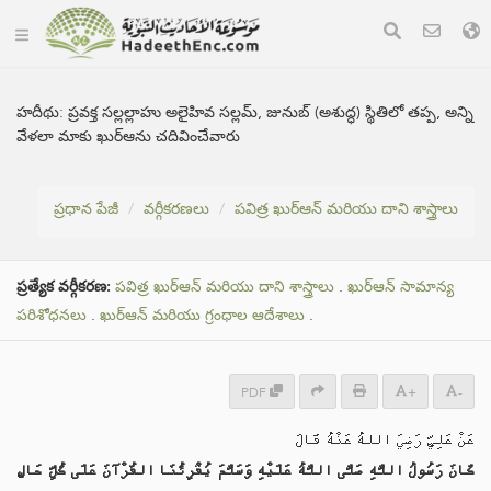
హదీథు:
ప్రవక్త సల్లల్లాహు అలైహివ సల్లమ్, జునుబ్ (అశుద్ధ) స్థితిలో తప్ప, అన్ని
వేళలా మాకు ఖుర్ఆను చదివించేవారు
ప్రధాన పేజీ
వర్గీకరణలు
పవిత్ర ఖుర్ఆన్ మరియు దాని శాస్త్రాలు
ప్రత్యేక వర్గీకరణ:
పవిత్ర ఖుర్ఆన్ మరియు దాని శాస్త్రాలు
.
ఖుర్ఆన్ సామాన్య
పరిశోధనలు
.
ఖుర్ఆన్ మరియు గ్రంధాల ఆదేశాలు
.
PDF
+
-
عَنْ عَلِيٍّ رَضِيَ اللهُ عَنْهُ قَالَ
كَانَ رَسُولُ اللَّهِ صَلَّى اللَّهُ عَلَيْهِ وَسَلَّمَ يُقْرِئُنَا القُرْآنَ عَلَى كُلِّ حَالٍ