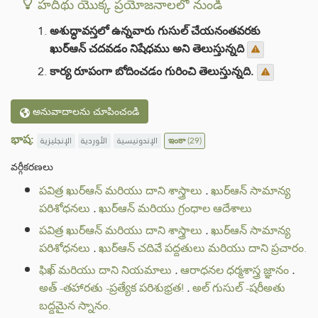
హదీథు యొక్క ప్రయోజనాలలో నుండి
అశుద్ధావస్తలో ఉన్నవారు గుసుల్ చేయనంతవరకు
ఖుర్ఆన్ చదవడం నిషేధము అని తెలుస్తున్నది
కార్య రూపంగా బోదించడం గురించి తెలుస్తున్నది.
అనువాదాలను చూపించండి
భాష:
الإنجليزية
الأوردية
الإندونيسية
ఇంకా
(29)
వర్గీకరణలు
పవిత్ర ఖుర్ఆన్ మరియు దాని శాస్త్రాలు
.
ఖుర్ఆన్ సామాన్య
పరిశోధనలు
.
ఖుర్ఆన్ మరియు గ్రంధాల ఆదేశాలు
పవిత్ర ఖుర్ఆన్ మరియు దాని శాస్త్రాలు
.
ఖుర్ఆన్ సామాన్య
పరిశోధనలు
.
ఖుర్ఆన్ చదివే పద్దతులు మరియు దాని ప్రచారం.
ఫిఖ్ మరియు దాని నియమాలు
.
ఆరాధనల ధర్మశాస్త్ర జ్ఞానం
.
అత్ -తహారతు -ప్రత్యేక పరిశుభ్రత!
.
అల్ గుసుల్ -షరీఅతు
బద్దమైన స్నానం.