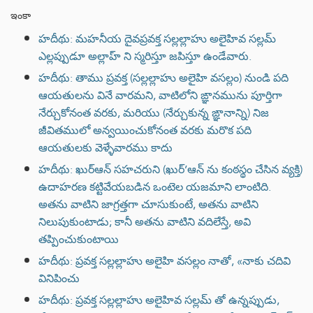
ఇంకా
హదీథు: మహనీయ దైవప్రవక్త సల్లల్లాహు అలైహివ సల్లమ్
ఎల్లప్పుడూ అల్లాహ్ ని స్మరిస్తూ జపిస్తూ ఉండేవారు.
హదీథు: తాము ప్రవక్త (సల్లల్లాహు అలైహి వసల్లం) నుండి పది
ఆయతులను వినే వారమని, వాటిలోని ఙ్ఞానమును పూర్తిగా
నేర్చుకోనంత వరకు, మరియు (నేర్చుకున్న ఙ్ఞానాన్ని) నిజ
జీవితములో అన్వయించుకోనంత వరకు మరొక పది
ఆయతులకు వెళ్ళేవారము కాదు
హదీథు: ఖుర్ఆన్ సహచరుని (ఖుర్’ఆన్ ను కంఠస్థం చేసిన వ్యక్తి)
ఉదాహరణ కట్టివేయబడిన ఒంటెల యజమాని లాంటిది.
అతను వాటిని జాగ్రత్తగా చూసుకుంటే, అతను వాటిని
నిలుపుకుంటాడు; కానీ అతను వాటిని వదిలేస్తే, అవి
తప్పించుకుంటాయి
హదీథు: ప్రవక్త సల్లల్లాహు అలైహి వసల్లం నాతో, «నాకు చదివి
వినిపించు
హదీథు: ప్రవక్త సల్లల్లాహు అలైహివ సల్లమ్ తో ఉన్నప్పుడు,