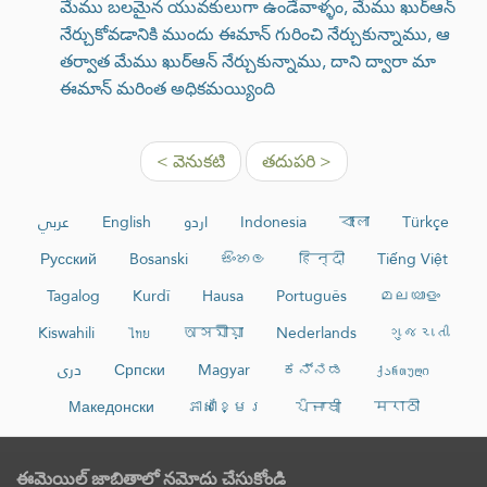
మేము బలమైన యువకులుగా ఉండేవాళ్ళం, మేము ఖుర్ఆన్
నేర్చుకోవడానికి ముందు ఈమాన్ గురించి నేర్చుకున్నాము, ఆ
తర్వాత మేము ఖుర్ఆన్ నేర్చుకున్నాము, దాని ద్వారా మా
ఈమాన్ మరింత అధికమయ్యింది
< వెనుకటి
తదుపరి >
عربي
English
اردو
Indonesia
বাংলা
Türkçe
Русский
Bosanski
සිංහල
हिन्दी
Tiếng Việt
Tagalog
Kurdî
Hausa
Português
മലയാളം
Kiswahili
ไทย
অসমীয়া
Nederlands
ગુજરાતી
دری
Српски
Magyar
ಕನ್ನಡ
ქართული
Македонски
ភាសាខ្មែរ
ਪੰਜਾਬੀ
मराठी
ఈమెయిల్ జాబితాలో నమోదు చేసుకోండి