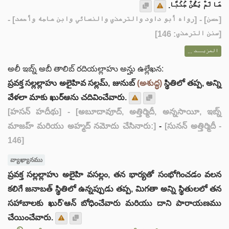
مَا لَمْ يَكُنْ جُنُبًا.
] - [رواه أبو داود والترمذي والنسائي وابن ماجه وأحمد] -
حسن
[
[سنن الترمذي: 146]
المزيــد ...
అలీ ఇబ్న్ అబీ తాలిబ్ రదియల్లాహు అన్హు ఉల్లేఖన:
ప్రవక్త సల్లల్లాహు అలైహివ సల్లమ్, జునుబ్
(అశుద్ధ)
స్థితిలో తప్ప, అన్ని
వేళలా మాకు ఖుర్ఆను చదివించేవారు.
[హసన్ హదీథు]
- [అబూదావూద్, అత్తిర్మిదీ, అన్నసాయీ, ఇబ్న్
మాజహ్ మరియు అహ్మద్ నమోదు చేసినారు:]
-
[సునన్ అత్తిర్మిదీ -
146]
వ్యాఖ్యానము
ప్రవక్త సల్లల్లాహు అలైహి వసల్లం, తన భార్యతో సంభోగించడం వలన
కలిగే జనాబత్ స్థితిలో ఉన్నప్పుడు తప్ప, మిగతా అన్ని స్థితులలో తన
సహాబాలకు ఖుర్’ఆన్ బోధించేవారు మరియు దాని పారాయణము
చేయించేవారు.