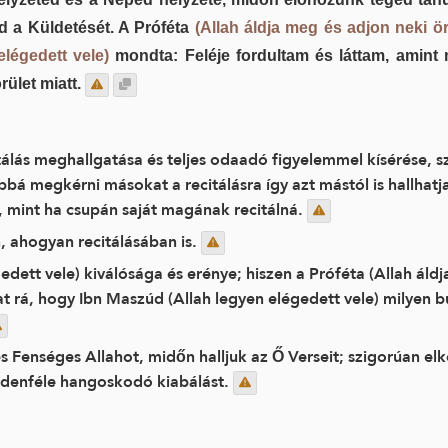
ed a Küldetését. A Próféta
(Allah áldja meg és adjon neki 
elégedett vele)
mondta: Feléje fordultam és láttam, amint
ület miatt.
lás meghallgatása és teljes odaadó figyelemmel kísérése, szab
bbá megkérni másokat a recitálásra így azt mástól is hallhat
, mint ha csupán saját magának recitálná.
 ahogyan recitálásában is.
dett vele) kiválósága és erénye; hiszen a Próféta (Allah áld
utat rá, hogy Ibn Maszúd (Allah legyen elégedett vele) milye
és Fenséges Allahot, midőn halljuk az Ő Verseit; szigorúan elk
indenféle hangoskodó kiabálást.