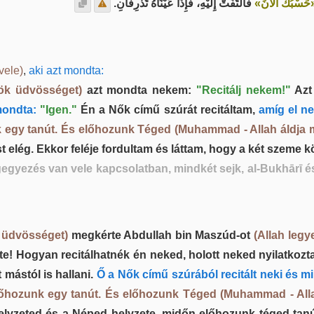
«حَسْبُكَ الآنَ
فَالْتَفَتُّ إِلَيْهِ، فَإِذَا عَيْنَاهُ تَذْرِفَانِ.
vele)
,
aki azt mondta:
rök üdvösséget)
azt mondta nekem:
"Recitálj nekem!"
Azt 
mondta:
"Igen."
Én a Nők című szúrát recitáltam,
amíg el ne
egy tanút. És előhozunk Téged (Muhammad - Allah áldja 
 elég. Ekkor feléje fordultam és láttam, hogy a két szeme k
egyezés van vele kapcsolatban, mindkét sejk, al-Bukhārī és
k üdvösséget)
megkérte Abdullah bin Maszúd-ot
(Allah legy
te! Hogyan recitálhatnék én neked, holott neked nyilatkozt
mástól is hallani.
Ő a Nők című szúrából recitált neki és m
lőhozunk egy tanút. És előhozunk Téged (Muhammad - Alla
helyzeted és a Néped helyzete, midőn előhozunk téged tan