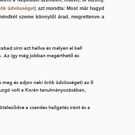
örök üdvösséget)
azt mondta: Most már hagyd
 mindkét szeme könnytől árad, megrettenve a
ad sírni azt hallva és mélyen el kell
ja. Az így még jobban megérthető és
ja meg és adjon neki örök üdvösséget) az ő
n buzgó volt a Korán tanulmányozásában,
öteleződve a csendes hallgatás iránt és a