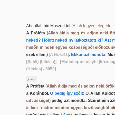
Abdullah bin Maszúd-tól
(Allah legyen elégedett 
A Próféta
(Allah áldja meg és adjon neki ö
neked? Holott neked nyilatkoztatott ki? Azt 
midőn minden egyes közösségből előhozunk 
ezek ellen.)
[A Nők:41]
.
Ekkor azt mondta:
Most
[Ṣaḥīḥ (hiteles)]
- [Muttafaqun ᶜalayhi (közmeg
(Hiteles) - 5050]
الشرح
A Próféta
(Allah áldja meg és adjon neki örö
a Koránból.
Ő pedig így szólt:
Ó, Allah Küldöt
üdvösséget)
pedig azt mondta: Szeretném azt 
is lesz, midőn minden egyes közösségből e
tanúul ezek ellen.
) Azaz:
milyen is lesz a te 