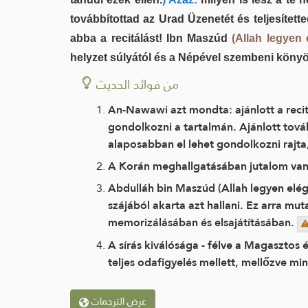
továbbítottad az Urad Üzenetét és teljesített
abba a recitálást! Ibn Maszúd
(Allah legyen 
helyzet súlyától és a Népével szembeni könyör
من فوائد الحديث
An-Nawawi azt mondta: ajánlott a recitá
gondolkozni a tartalmán. Ajánlott tová
alaposabban el lehet gondolkozni rajta
A Korán meghallgatásában jutalom van,
Abdulláh bin Maszúd (Allah legyen elége
szájából akarta azt hallani. Ez arra m
memorizálásában és elsajátításában.
A sírás kiválósága - félve a Magasztos 
teljes odafigyelés mellett, mellőzve m
عرض الترجمات