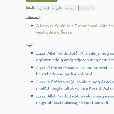
اللغة:
الإنجليزية
الأوردية
الإسبانية
(32)
المزيد
التصنيفات
A Kegyes Korán és a Tudományai
.
Általán
viselkedési előírásai
المزيد
حديث: Allah Küldöttétől (Allah áldja meg és adjon neki örök üdvösséget) hallgatták meg tíz vers recitálását, és nem mentek tovább a következő tíz versre,
egészen addig amíg teljesen meg nem értett
حديث: A Korán társának (aki memorizálta a Koránt) a példázata olyan, mint a megbéklyózott teve gazdájának a példázata; ha figyel rá, vissza tudja tartani,
ha szabadon engedi elkóborol
حديث: A Prófétával (Allah áldja meg és adjon neki örök üdvösséget) voltunk, miközben fiatal, erős ifjak voltunk. Először a hitet (ímán) tanultuk meg,
mielőtt megtanultuk volna a Koránt. Aztán
حديث: Allah Küldötte (Allah áldja meg és adjon neki örök üdvösséget) minden helyzetében recitálva tanította nekünk a Koránt, kivéve ha dzsunub (a
nagyobb tisztátalanság) állapotban volt