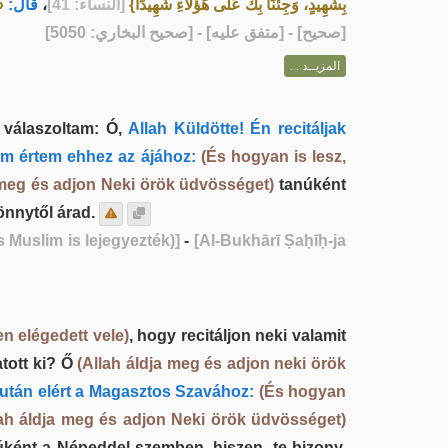
»
قَالَ:
،
[النساء: 41]
بِشَهِيدٍ، وَجِئْنَا بِكَ عَلَى هَؤُلاَءِ شَهِيدًا}
] - [متفق عليه] - [صحيح البخاري: 5050]
صحيح
[
المزيــد ...
válaszoltam: Ó,
Allah Küldötte! Én recitáljak
m értem ehhez az ájához:
(És hogyan is lesz,
meg és adjon Neki örök üdvösséget)
tanúként
önnytől árad.
 Muslim is lejegyezték)]
-
[Al-Bukhārī Ṣaḥīḥ-ja
en elégedett vele)
, hogy recitáljon neki valamit
atott ki? Ő
(Allah áldja meg és adjon neki örök
iután elért a Magasztos Szavához:
(És hogyan
h áldja meg és adjon Neki örök üdvösséget)
úként a Népeddel szemben, hiszen, te bizony,