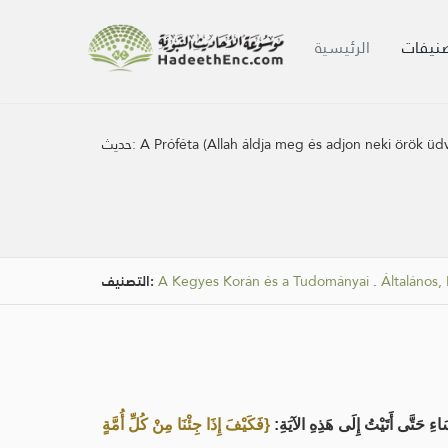
صنيفات
الرئيسية
حديث:
A Próféta (Allah áldja meg és adjon neki örök ü
التصنيف:
A Kegyes Korán és a Tudományai
.
Általános,
اءِ حَتَّى أَتَيْتُ إِلَى هَذِهِ الآيَةِ
{فَكَيْفَ إِذَا جِئْنَا مِنْ كُلِّ أُمَّةٍ