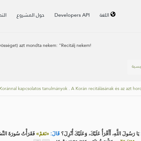
الت
حول المشروع
Developers API
اللغة
dvösséget) azt mondta nekem: "Recitálj nekem!
ئيسية
 Koránnal kapcsolatos tanulmányok
.
A Korán recitálásának és az azt hord
يَا رَسُولَ اللَّهِ، أَأَقْرَأُ عَلَيْكَ، وَعَلَيْكَ أُنْزِلَ؟
قَالَ:
«نَعَمْ»
فَقَرَأْتُ سُورَةَ النِّسَ: