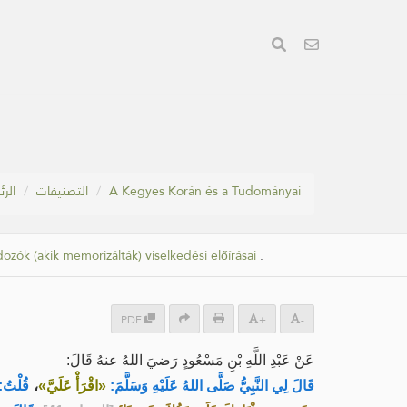
الر
التصنيفات
A Kegyes Korán és a Tudományai
ozók (akik memorizálták) viselkedési előírásai
.
PDF
+
-
عَنْ عَبْدِ اللَّهِ بْنِ مَسْعُودٍ رَضيَ اللهُ عنهُ قَالَ:
قُلْتُ:
،
«اقْرَأْ عَلَيَّ»
قَالَ لِي النَّبِيُّ صَلَّى اللهُ عَلَيْهِ وَسَلَّمَ: