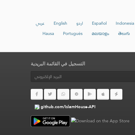
عربي
English
اردو
Español
Indonesia
Hausa
Português
മലയാളം
తెలుగు
التسجيل في القائمة البريدية
github.com/IslamHouse-API