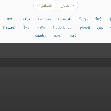
التالي >
< السابق
বাংলা
Türkçe
Русский
Bosanski
සිංහල
हिन्दी
Kiswahili
ไทย
অসমীয়া
Nederlands
ગુજરાતી
دری
ភាសាខ្មែរ
ਪੰਜਾਬੀ
मराठी