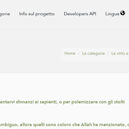
gorie
Info sul progetto
Developers API
Lingua
Home
Le categorie
Le virtù 
tarvi dinnanzi ai sapienti, o per polemizzare con gli stolti
 ambiguo, allora quelli sono coloro che Allah ha menzionato, q